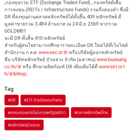
,กองทุนรวม ETF (Exchange Traded Fund) , กองทรัสต์เพื่อ
การลงทุน (REITs / Infrastructure Funds) รวมถึงทองคำ ซึ่งมี
DR ที่ลงทุนผ่านตลาดหลักทรัพย์ได้ทั้งสิ้น 409 หลักทรัพย์ มี
มูลค่าขายรวม 3,484 ล้านบาท ณ 24 มิ.ย. 2569 หากรวม
GOLDM01
จะมี DR ทั้งสิ้น 410 หลักทรัพย์
สำหรับผู้สนใจสามารถศึกษารายละเอียด DR ใหม่ได้ที่เว็บไซต์
สำนักงาน ก.ล.ต.
www.sec.or.th
หรือบริษัทผู้ออกหลักทรัพย์
คือ บริษัทหลักทรัพย์ บัวหลวง จำกัด (มหาชน)
www.bualuang.
co.th/dr
หรือ ศึกษาผลิตภัณฑ์ DR เพิ่มเติมได้ที่
www.set.or.t
h/dr&nbsp
;
Tag
#
DR
#
ETF อ้างอิงทองคำแท่ง
#
ลงทุนทองแท่งในตลาดสหรัฐอเมริกา
#
ตลาดหลักทรัพย์ไทย
#
หลักทรัพย์บัวหลวง