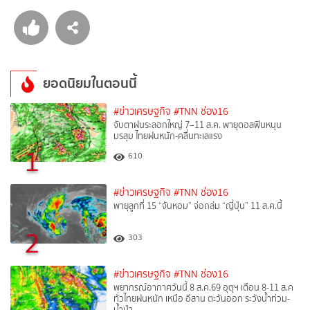
ยอดนิยมในตอนนี้
#ข่าวเศรษฐกิจ
#TNN ช่อง16
จับตาฝนระลอกใหญ่ 7–11 ส.ค. พายุดอลฟินหนุน
มรสุม ไทยฝนหนัก-คลื่นทะเลแรง
1
610
#ข่าวเศรษฐกิจ
#TNN ช่อง16
พายุลูกที่ 15 “จันหอม” จ่อถล่ม “ญี่ปุ่น” 11 ส.ค.นี้
2
303
#ข่าวเศรษฐกิจ
#TNN ช่อง16
พยากรณ์อากาศวันนี้ 8 ส.ค.69 อุตุฯ เตือน 8-11 ส.ค
ทั่วไทยฝนหนัก เหนือ อีสาน ตะวันออก ระวังน้ำท่วม-
น้ำป่า