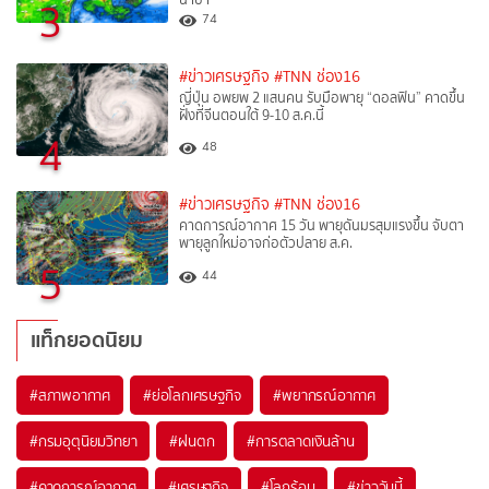
3
74
#ข่าวเศรษฐกิจ
#TNN ช่อง16
ญี่ปุ่น อพยพ 2 แสนคน รับมือพายุ “ดอลฟิน” คาดขึ้น
ฝั่งที่จีนตอนใต้ 9-10 ส.ค.นี้
4
48
#ข่าวเศรษฐกิจ
#TNN ช่อง16
คาดการณ์อากาศ 15 วัน พายุดันมรสุมแรงขึ้น จับตา
พายุลูกใหม่อาจก่อตัวปลาย ส.ค.
5
44
แท็กยอดนิยม
#
สภาพอากาศ
#
ย่อโลกเศรษฐกิจ
#
พยากรณ์อากาศ
#
กรมอุตุนิยมวิทยา
#
ฝนตก
#
การตลาดเงินล้าน
#
คาดการณ์อากาศ
#
เศรษฐกิจ
#
โลกร้อน
#
ข่าววันนี้