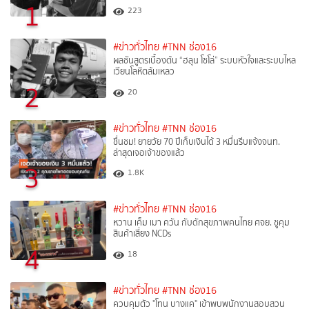
1
223
#ข่าวทั่วไทย
#TNN ช่อง16
ผลชันสูตรเบื้องต้น “ฮลุน โซโล่” ระบบหัวใจและระบบไหล
เวียนโลหิตล้มเหลว
2
20
#ข่าวทั่วไทย
#TNN ช่อง16
ชื่นชม! ยายวัย 70 ปีเก็บเงินได้ 3 หมื่นรีบแจ้งจนท.
ล่าสุดเจอเจ้าของแล้ว
3
1.8K
#ข่าวทั่วไทย
#TNN ช่อง16
หวาน เค็ม เมา ควัน กับดักสุขภาพคนไทย ศจย. ชูคุม
สินค้าเสี่ยง NCDs
4
18
#ข่าวทั่วไทย
#TNN ช่อง16
ควบคุมตัว "โทน บางแค" เข้าพบพนักงานสอบสวน