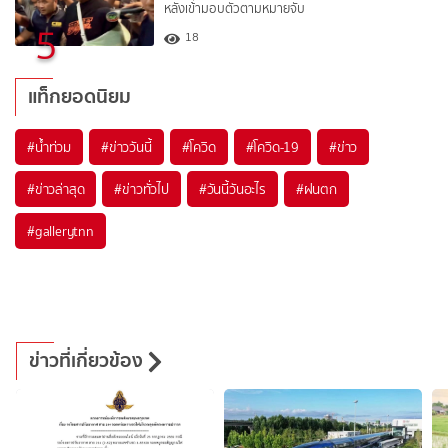
หลังเข้ามอบตัวตามหมายจับ
5
18
แท็กยอดนิยม
#
น้ำท่วม
#
ข่าววันนี้
#
โควิด
#
โควิด-19
#
ข่าว
#
ข่าวล่าสุด
#
ข่าวทั่วไป
#
วันนี้วันอะไร
#
ฝนตก
#
gallerytnn
ข่าวที่เกี่ยวข้อง