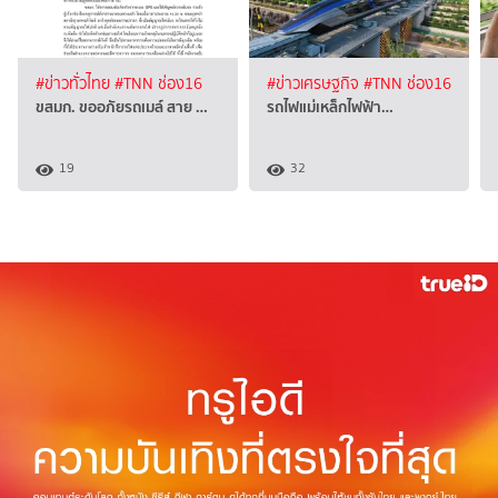
#ข่าวทั่วไทย
#TNN ช่อง16
#ข่าวเศรษฐกิจ
#TNN ช่อง16
ขสมก. ขออภัยรถเมล์ สาย …
รถไฟแม่เหล็กไฟฟ้า…
19
32