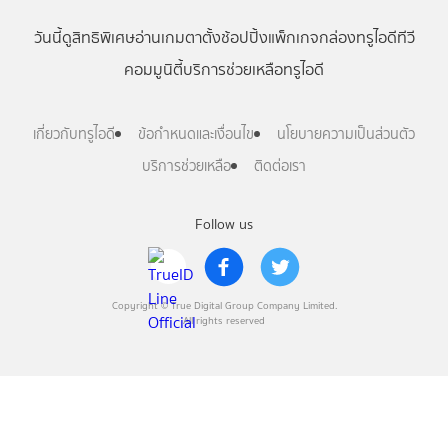
วันนี้
ดู
สิทธิพิเศษ
อ่าน
เกม
ตาตั้ง
ช้อปปิ้ง
แพ็กเกจ
กล่องทรูไอดีทีวี
คอมมูนิตี้
บริการช่วยเหลือทรูไอดี
เกี่ยวกับทรูไอดี
ข้อกำหนดและเงื่อนไข
นโยบายความเป็นส่วนตัว
บริการช่วยเหลือ
ติดต่อเรา
Follow us
Copyright © True Digital Group Company Limited.
All rights reserved