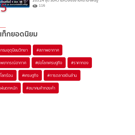
263.24 จุด รับความหวังเจรจาอิหร่าน-สหรัฐ
5
116
แท็กยอดนิยม
#
กรมอุตุนิยมวิทยา
#
สภาพอากาศ
#
พยากรณ์อากาศ
#
ย่อโลกเศรษฐกิจ
#
ราคาทอง
#
โลกร้อน
#
เศรษฐกิจ
#
การตลาดเงินล้าน
#
ฝนตกหนัก
#
สมาคมค้าทองคำ