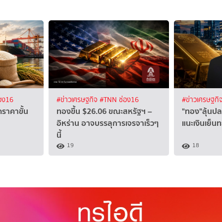
อง16
#ข่าวเศรษฐกิจ
#TNN ช่อง16
#ข่าวเศรษฐกิ
ราคาขั้น
ทองขึ้น $26.06 ขณะสหรัฐฯ –
"ทอง"ลุ้นปล
อิหร่าน อาจบรรลุการเจรจาเร็วๆ
แนะเงินเย็
นี้
19
18