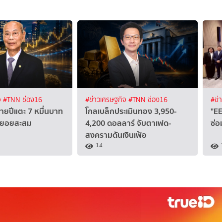
จ
#TNN ช่อง16
#ข่าวเศรษฐกิจ
#TNN ช่อง16
#ข่
ายปีแตะ 7 หมื่นบาท
โกลเบล็กประเมินทอง 3,950-
"EE
นทยอยสะสม
4,200 ดอลลาร์ จับตาเฟด-
ซ่
สงครามดันเงินเฟ้อ
14