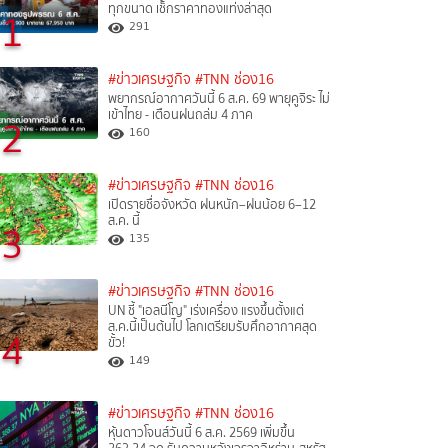
ทุกขนาด เช็กราคาทองแท่งล่าสุด
1
291
#ข่าวเศรษฐกิจ
#TNN ช่อง16
พยากรณ์อากาศวันนี้ 6 ส.ค. 69 พายุคูจิระ ไม่
เข้าไทย - เตือนฝนถล่ม 4 ภาค
2
160
#ข่าวเศรษฐกิจ
#TNN ช่อง16
เปิดรายชื่อจังหวัด ฝนหนัก–ฝนน้อย 6–12
ส.ค. นี้
3
135
#ข่าวเศรษฐกิจ
#TNN ช่อง16
UN ชี้ "เอลนีโญ" เร่งเครื่อง แรงขึ้นตั้งแต่
ส.ค.นี้เป็นต้นไป โลกเตรียมรับศึกอากาศสุด
4
ขั้ว!
149
#ข่าวเศรษฐกิจ
#TNN ช่อง16
หุ้นดาวโจนส์วันนี้ 6 ส.ค. 2569 เพิ่มขึ้น