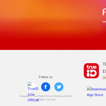
T
E
Follow us
อ
Copyright © True Digital Group Company Limited.
All rights reserved