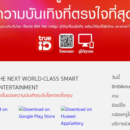
วันนี้
HE NEXT WORLD-CLASS SMART
NTERTAINMENT
สิทธิพิเศษ
ีกขั้นของความบันเทิงระดับโลกตรงใจคุณ
เกม
ช้อปปิ้ง
กล่องทรูไอ
บริการช่ว