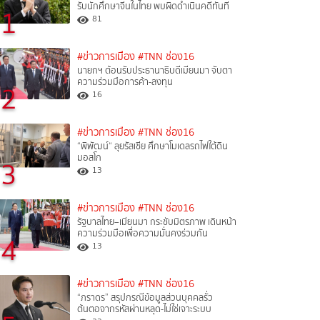
รับนักศึกษาจีนในไทย พบผิดดำเนินคดีทันที
1
81
#ข่าวการเมือง
#TNN ช่อง16
นายกฯ ต้อนรับประธานาธิบดีเมียนมา จับตา
ความร่วมมือการค้า-ลงทุน
2
16
#ข่าวการเมือง
#TNN ช่อง16
“พิพัฒน์“ ลุยรัสเซีย ศึกษาโมเดลรถไฟใต้ดิน
มอสโก
3
13
#ข่าวการเมือง
#TNN ช่อง16
รัฐบาลไทย–เมียนมา กระชับมิตรภาพ เดินหน้า
ความร่วมมือเพื่อความมั่นคงร่วมกัน
4
13
#ข่าวการเมือง
#TNN ช่อง16
“ภราดร” สรุปกรณีข้อมูลส่วนบุคคลรั่ว
ต้นตอจากรหัสผ่านหลุด-ไม่ใช่เจาะระบบ