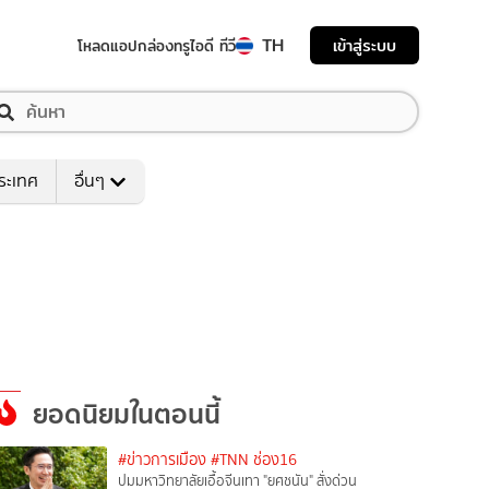
TH
เข้าสู่ระบบ
โหลดแอป
กล่องทรูไอดี ทีวี
ระเทศ
อื่นๆ
ยอดนิยมในตอนนี้
#ข่าวการเมือง
#TNN ช่อง16
ปมมหาวิทยาลัยเอื้อจีนเทา "ยศชนัน" สั่งด่วน