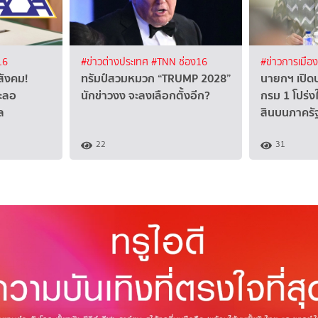
16
#ข่าวต่างประเทศ
#TNN ช่อง16
#ข่าวการเมือ
สังคม!
ทรัมป์สวมหมวก “TRUMP 2028”
นายกฯ เปิดป
ชะลอ
นักข่าวงง จะลงเลือกตั้งอีก?
กรม 1 โปร่งใ
ล
สินบนภาครั
22
31