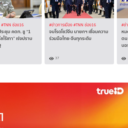
ง
#TNN ช่อง16
#ข่าวการเมือง
#TNN ช่อง16
#ข่
ระชุม คตท. ชู “1
จบโรดโชว์จีน นายกฯ เชื่อมความ
หมด
สไร้เทา” เร่งปราบ
ร่วมมือไทย-จีนทุกระดับ
ตน 
ฐ
บอร
37