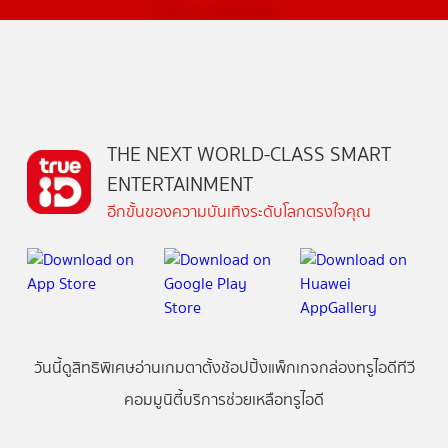
THE NEXT WORLD-CLASS SMART
ENTERTAINMENT
อีกขั้นของความบันเทิงระดับโลกตรงใจคุณ
วันนี้
ดู
สิทธิพิเศษ
อ่าน
เกม
ตาตั้ง
ช้อปปิ้ง
แพ็กเกจ
กล่องทรูไอดีทีวี
คอมมูนิตี้
บริการช่วยเหลือทรูไอดี