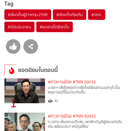
Tag
#
เลือกตั้งผู้ว่าฯกทม.2569
#
เลือกตั้งท้องถิ่น
#
กกต.
#
บัตรประชาชน
#
เอกสารใช้เลือกตั้ง
ยอดนิยมในตอนนี้
#ข่าวการเมือง
#TNN ช่อง16
นายกฯ เสียใจเหตุกราดยิงโรงเรียนย่านนนทบุรี เป็น
เหตุการณ์ที่ไม่น่าจะเกิดขึ้น
1
42
#ข่าวการเมือง
#TNN ช่อง16
ก.กลาง เห็นชอบมติกสถ. ยกเลิกบัญชีผู้สอบแข่งขัน
เดิม พร้อมประกาศบัญชีใหม่