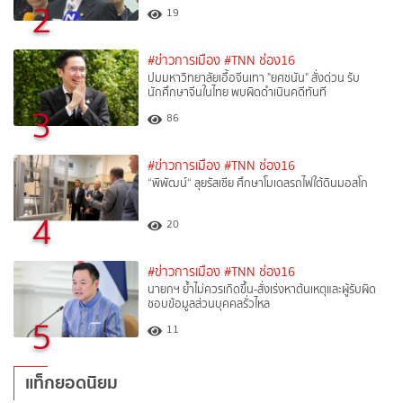
2
19
#ข่าวการเมือง
#TNN ช่อง16
ปมมหาวิทยาลัยเอื้อจีนเทา "ยศชนัน" สั่งด่วน รับ
นักศึกษาจีนในไทย พบผิดดำเนินคดีทันที
3
86
#ข่าวการเมือง
#TNN ช่อง16
“พิพัฒน์“ ลุยรัสเซีย ศึกษาโมเดลรถไฟใต้ดินมอสโก
4
20
#ข่าวการเมือง
#TNN ช่อง16
นายกฯ ย้ำไม่ควรเกิดขึ้น-สั่งเร่งหาต้นเหตุและผู้รับผิด
ชอบข้อมูลส่วนบุคคลรั่วไหล
5
11
แท็กยอดนิยม