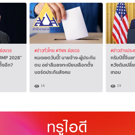
ช่อง16
#ข่าวทั่วไทย
#TNN ช่อง16
#ข่าวต่างประ
UMP 2028”
หมดเขตวันนี้! นายจ้าง-ผู้ประกัน
ทรัมป์ชี้จีน
ั้งอีก?
ตน อย่าลืมลงทะเบียนเลือกตั้ง
หวังดันเปลี
บอร์ดประกันสังคม
เทอม
16
19