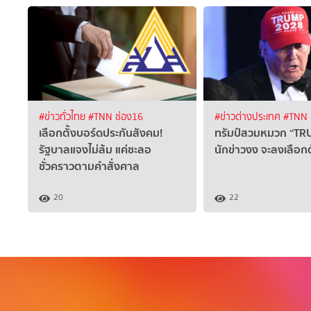
#ข่าวทั่วไทย
#TNN ช่อง16
#ข่าวต่างประเทศ
#TNN 
เลือกตั้งบอร์ดประกันสังคม!
ทรัมป์สวมหมวก “TR
รัฐบาลแจงไม่ล้ม แค่ชะลอ
นักข่าวงง จะลงเลือกต
ชั่วคราวตามคำสั่งศาล
20
22