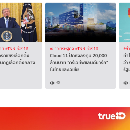
เทศ
#TNN ช่อง16
#ข่าวเศรษฐกิจ
#TNN ช่อง16
#ข่
แทรกแซงเลือกตั้ง
Cloud 11 ปักธงลงทุน 20,000
ทำไ
่ยนกฎเลือกตั้งกลาง
ล้านบาท “ครีเอทีฟแลนด์มาร์ก”
ว่า
ในไทยและเอเชีย
รัฐ
45