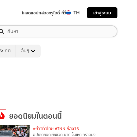
TH
เข้าสู่ระบบ
โหลดแอป
กล่องทรูไอดี ทีวี
ระเทศ
อื่นๆ
ยอดนิยมในตอนนี้
#ข่าวทั่วไทย
#TNN ช่อง16
อัปเดตยอดเสียชีวิต-บาดเจ็บเหตุ กราดยิง