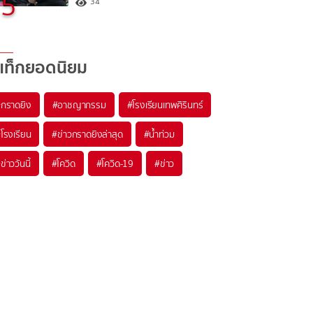
5
34
แท็กยอดนิยม
#
กราดยิง
#
อาชญากรรม
#
โรงเรียนเทพศิรินทร์
#
โรงเรียน
#
ข่าวกราดยิงล่าสุด
#
น้ำท่วม
#
ข่าววันนี้
#
โควิด
#
โควิด-19
#
ข่าว