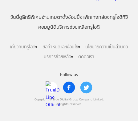
วันนี้
ดู
สิทธิพิเศษ
อ่าน
เกม
ตาตั้ง
ช้อปปิ้ง
แพ็กเกจ
กล่องทรูไอดีทีวี
คอมมูนิตี้
บริการช่วยเหลือทรูไอดี
เกี่ยวกับทรูไอดี
ข้อกำหนดและเงื่อนไข
นโยบายความเป็นส่วนตัว
บริการช่วยเหลือ
ติดต่อเรา
Follow us
Copyright © True Digital Group Company Limited.
All rights reserved