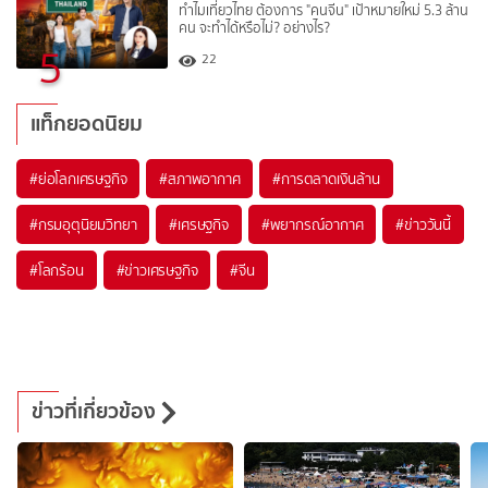
ทำไมเที่ยวไทย ต้องการ "คนจีน" เป้าหมายใหม่ 5.3 ล้าน
คน จะทำได้หรือไม่? อย่างไร?
5
22
แท็กยอดนิยม
#
ย่อโลกเศรษฐกิจ
#
สภาพอากาศ
#
การตลาดเงินล้าน
#
กรมอุตุนิยมวิทยา
#
เศรษฐกิจ
#
พยากรณ์อากาศ
#
ข่าววันนี้
#
โลกร้อน
#
ข่าวเศรษฐกิจ
#
จีน
ข่าวที่เกี่ยวข้อง