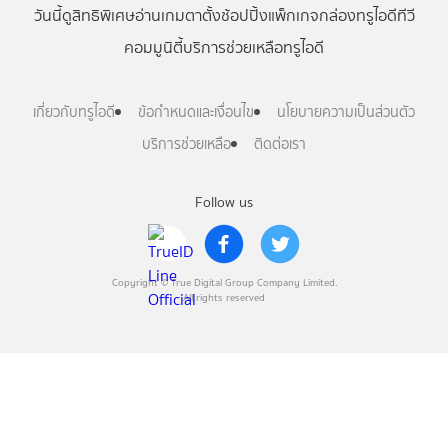
วันนี้
ดู
สิทธิพิเศษ
อ่าน
เกม
ตาตั้ง
ช้อปปิ้ง
แพ็กเกจ
กล่องทรูไอดีทีวี
คอมมูนิตี้
บริการช่วยเหลือทรูไอดี
เกี่ยวกับทรูไอดี
ข้อกำหนดและเงื่อนไข
นโยบายความเป็นส่วนตัว
บริการช่วยเหลือ
ติดต่อเรา
Follow us
Copyright © True Digital Group Company Limited.
All rights reserved