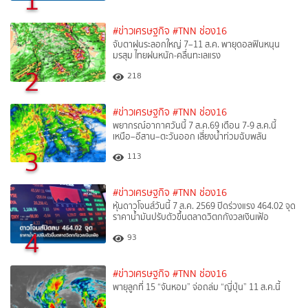
1
#ข่าวเศรษฐกิจ
#TNN ช่อง16
จับตาฝนระลอกใหญ่ 7–11 ส.ค. พายุดอลฟินหนุน
มรสุม ไทยฝนหนัก-คลื่นทะเลแรง
2
218
#ข่าวเศรษฐกิจ
#TNN ช่อง16
พยากรณ์อากาศวันนี้ 7 ส.ค.69 เตือน 7-9 ส.ค.นี้
เหนือ–อีสาน–ตะวันออก เสี่ยงน้ำท่วมฉับพลัน
3
113
#ข่าวเศรษฐกิจ
#TNN ช่อง16
หุ้นดาวโจนส์วันนี้ 7 ส.ค. 2569 ปิดร่วงแรง 464.02 จุด
ราคาน้ำมันปรับตัวขึ้นตลาดวิตกกังวลเงินเฟ้อ
4
93
#ข่าวเศรษฐกิจ
#TNN ช่อง16
พายุลูกที่ 15 “จันหอม” จ่อถล่ม “ญี่ปุ่น” 11 ส.ค.นี้