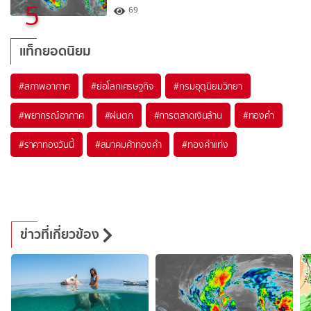
5
69
แท็กยอดนิยม
#
สภาพอากาศ
#
ย่อโลกเศรษฐกิจ
#
กรมอุตุนิยมวิทยา
#
พยากรณ์อากาศ
#
ฝนตก
#
การตลาดเงินล้าน
#
ทองคำ
#
ราคาทองวันนี้
#
สมาคมค้าทองคำ
#
ทองคำแท่ง
ข่าวที่เกี่ยวข้อง