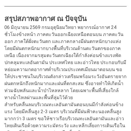
สรุปสภาพอากาศ ณ ปัจจุบัน
06 มิถุนายน 2569 กรมอุตุนิยมวิทยา พยากรณ์อากาศ 24
ชั่วโมงข้างหน้า ภาคตะวันออกเฉียงเหนือตอนบน ภาคตะวัน
ออก ภาคใต้ฝั่งตะวันตก และภาคกลางมีฝนตกหนักบางแห่ง
โดยมีฝนตกหนักมากบางพื้นที่บริเวณด้านตะวันตกของภาค
เหนือ เนื่องจากมรสุมตะวันตกเฉียงใต้กำลังค่อนข้างแรงพัด
ปกคลุมทะเลอันดามัน ประเทศไทย และอ่าวไทย ประกอบกับมี
หย่อมความกดอากาศต่ำบริเวณประเทศเมียนมาตอนบน ขอ
ให้ประชาชนในบริเวณดังกล่าวเตรียมพร้อมระวังอันตรายจาก
ฝนตกหนักถึงหนักมากและฝนที่ตกสะสม ซึ่งอาจทำให้เกิดน้ำ
ท่วมฉับพลันและน้ำป่าไหลหลาก โดยเฉพาะพื้นที่เสี่ยงใกล้
ทางน้ำไหลผ่านและพื้นที่ลุ่มไว้ด้วย
สำหรับคลื่นลมบริเวณทะเลอันดามันตอนบนมีกำลังค่อนข้าง
แรง โดยมีคลื่นสูง 2-3 เมตร บริเวณที่มีฝนฟ้าคะนองคลื่นสูง
มากกว่า 3 เมตร ขอให้ชาวเรือบริเวณทะเลอันดามันและอ่าว
ไทยเดินเรือด้วยความระมัดระวัง และหลีกเลี่ยงการเดินเรือใน