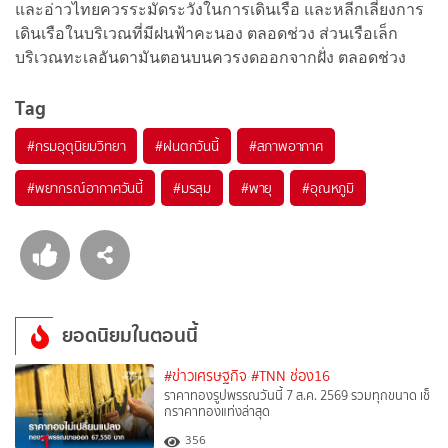
และอ่าวไทยควรระมัดระวังในการเดินเรือ และหลีกเลี่ยงการ
เดินเรือในบริเวณที่มีฝนฟ้าคะนอง ตลอดช่วง ส่วนเรือเล็ก
บริเวณทะเลอันดามันตอนบนควรงดออกจากฝั่ง ตลอดช่วง
Tag
#
กรมอุตุนิยมวิทยา
#
ฝนตกวันนี้
#
สภาพอากาศ
#
พยากรณ์อากาศวันนี้
#
มรสุม
#
พายุ
#
อุณหภูมิ
ยอดนิยมในตอนนี้
#ข่าวเศรษฐกิจ
#TNN ช่อง16
ราคาทองรูปพรรณวันนี้ 7 ส.ค. 2569 รวมทุกขนาด เช็
กราคาทองแท่งล่าสุด
356