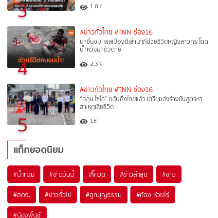
3
1.8K
#ข่าวทั่วไทย
#TNN ช่อง16
น่าชื่นชม! พลเมืองดีเล่านาทีช่วยชีวิตหญิงสาวกระโดด
น้ำหวังฆ่าตัวตาย
4
2.3K
#ข่าวทั่วไทย
#TNN ช่อง16
“ฮลุน โซโล่” กลับถึงไทยแล้ว เตรียมส่งร่างชันสูตรหา
สาเหตุเสียชีวิต
5
18
แท็กยอดนิยม
#
น้ำท่วม
#
ข่าววันนี้
#
โควิด
#
ข่าวล่าสุด
#
ข่าว
#
สตง.
#
ข่าวทั่วไป
#
ลูกบุญธรรม
#
ก้อง ห้วยไร่
#
น้องพั้นช์