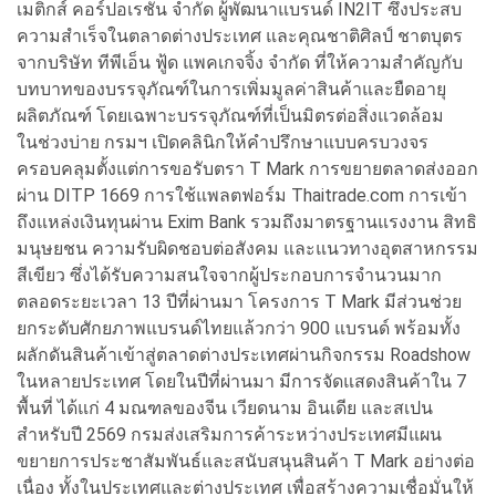
เมติกส์ คอร์ปอเรชั่น จำกัด ผู้พัฒนาแบรนด์ IN2IT ซึ่งประสบ
ความสำเร็จในตลาดต่างประเทศ และคุณชาติศิลป์ ชาตบุตร
จากบริษัท ทีพีเอ็น ฟู้ด แพคเกจจิ้ง จำกัด ที่ให้ความสำคัญกับ
บทบาทของบรรจุภัณฑ์ในการเพิ่มมูลค่าสินค้าและยืดอายุ
ผลิตภัณฑ์ โดยเฉพาะบรรจุภัณฑ์ที่เป็นมิตรต่อสิ่งแวดล้อม
ในช่วงบ่าย กรมฯ เปิดคลินิกให้คำปรึกษาแบบครบวงจร
ครอบคลุมตั้งแต่การขอรับตรา T Mark การขยายตลาดส่งออก
ผ่าน DITP 1669 การใช้แพลตฟอร์ม Thaitrade.com การเข้า
ถึงแหล่งเงินทุนผ่าน Exim Bank รวมถึงมาตรฐานแรงงาน สิทธิ
มนุษยชน ความรับผิดชอบต่อสังคม และแนวทางอุตสาหกรรม
สีเขียว ซึ่งได้รับความสนใจจากผู้ประกอบการจำนวนมาก
ตลอดระยะเวลา 13 ปีที่ผ่านมา โครงการ T Mark มีส่วนช่วย
ยกระดับศักยภาพแบรนด์ไทยแล้วกว่า 900 แบรนด์ พร้อมทั้ง
ผลักดันสินค้าเข้าสู่ตลาดต่างประเทศผ่านกิจกรรม Roadshow
ในหลายประเทศ โดยในปีที่ผ่านมา มีการจัดแสดงสินค้าใน 7
พื้นที่ ได้แก่ 4 มณฑลของจีน เวียดนาม อินเดีย และสเปน
สำหรับปี 2569 กรมส่งเสริมการค้าระหว่างประเทศมีแผน
ขยายการประชาสัมพันธ์และสนับสนุนสินค้า T Mark อย่างต่อ
เนื่อง ทั้งในประเทศและต่างประเทศ เพื่อสร้างความเชื่อมั่นให้