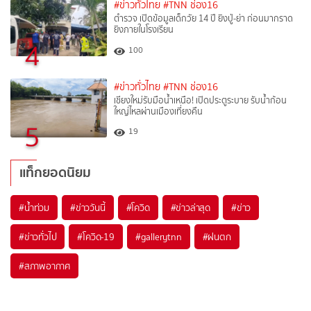
#ข่าวทั่วไทย
#TNN ช่อง16
ตำรวจ เปิดข้อมูลเด็กวัย 14 ปี ยิงปู่-ย่า ก่อนมากราด
ยิงภายในโรงเรียน
4
100
#ข่าวทั่วไทย
#TNN ช่อง16
เชียงใหม่รับมือน้ำเหนือ! เปิดประตูระบาย รับน้ำก้อน
ใหญ่ไหลผ่านเมืองเที่ยงคืน
5
19
แท็กยอดนิยม
#
น้ำท่วม
#
ข่าววันนี้
#
โควิด
#
ข่าวล่าสุด
#
ข่าว
#
ข่าวทั่วไป
#
โควิด-19
#
gallerytnn
#
ฝนตก
#
สภาพอากาศ