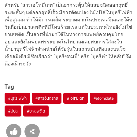
สําหรับ “สารเอโทมีเดท” เป็นยากระตุ้นให้สลบชนิดออกฤทธิ์
ระยะสั้นๆ แต่ออกฤทธิ์เร็ว มีการดัดแปลงในไปใส่ในบุหรี่ไฟฟ้า
เพื่อสูดดม ทำให้มีการเคลิ้ม ระบาดมากในประเทศจีนและใต้ห
วันถือเป็นยาเสพติดที่มีโทษร้ายแรง แต่ในประเทศไทยยังไม่ใช่
ยาเสพติด เป็นสารที่นำมาใช้ในทางการแพทย์ควบคุมโดย
อย.และยังไม่พบแพร่ระบาดในไทย แต่เคยพบการใส่ลงใน
น้ำยาบุหรี่ไฟฟ้าจำหน่ายให้วัยรุ่นในสถานบันเทิงและบนโซ
เชียลมีเดีย มีชื่อเรียกว่า “บุหรี่ซอมบี้” หรือ “บุหรี่ทำให้หลับ” จึง
ต้องเฝ้าระวัง
Tag
#
บุหรี่ไฟฟ้า
#
สารอันตราย
#
เอโทมีเดท
#
etomidate
#
ปปส
#
ยาเสพติด