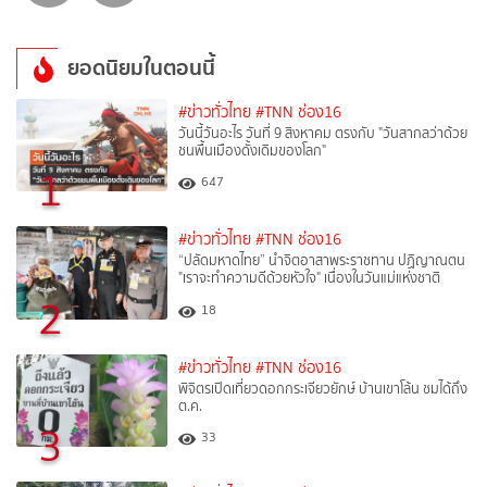
ยอดนิยมในตอนนี้
#ข่าวทั่วไทย
#TNN ช่อง16
วันนี้วันอะไร วันที่ 9 สิงหาคม ตรงกับ "วันสากลว่าด้วย
ชนพื้นเมืองดั้งเดิมของโลก"
1
647
#ข่าวทั่วไทย
#TNN ช่อง16
“ปลัดมหาดไทย” นำจิตอาสาพระราชทาน ปฏิญาณตน
"เราจะทำความดีด้วยหัวใจ" เนื่องในวันแม่แห่งชาติ
2
18
#ข่าวทั่วไทย
#TNN ช่อง16
พิจิตรเปิดเที่ยวดอกกระเจียวยักษ์ บ้านเขาโล้น ชมได้ถึง
ต.ค.
3
33