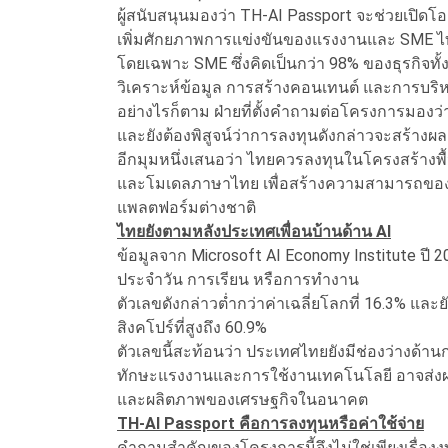
ผู้สนับสนุนมองว่า TH-AI Passport จะช่วยเปิดโ
เพิ่มศักยภาพการแข่งขันของแรงงานและ SME 
โดยเฉพาะ SME ซึ่งคิดเป็นกว่า 98% ของธุรกิจ
วิเคราะห์ข้อมูล การสร้างคอนเทนต์ และการบริห
อย่างไรก็ตาม ฝ่ายที่ตั้งคำถามต่อโครงการมองว
และยังต้องพิสูจน์ว่าการลงทุนดังกล่าวจะสร้า
อีกมุมหนึ่งเสนอว่า ไทยควรลงทุนในโครงสร้างพื้น
และโมเดลภาษาไทย เพื่อสร้างความสามารถขอ
แพลตฟอร์มต่างชาติ
ไทยยังตามหลังประเทศเพื่อนบ้านด้าน AI
ข้อมูลจาก Microsoft AI Economy Institute ปี 2
ประจำวัน การเรียน หรือการทำงาน
ตัวเลขดังกล่าวต่ำกว่าค่าเฉลี่ยโลกที่ 16.3% แล
สิงคโปร์ที่สูงถึง 60.9%
ตัวเลขนี้สะท้อนว่า ประเทศไทยยังมีช่องว่างด้าน
ทักษะแรงงานและการใช้งานเทคโนโลยี อาจส่ง
และผลิตภาพของเศรษฐกิจในอนาคต
TH-AI Passport คือการลงทุนหรือค่าใช้จ่าย
คำถามสำคัญของโครงการนี้จึงไม่ใช่เพียงเรื่อง