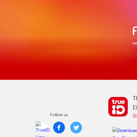
T
E
Follow us
อ