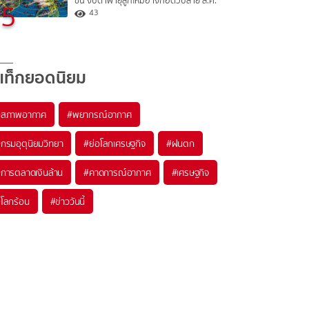
ขึ้น จับตาพายุลูกใหม่อาจก่อตัวปลาย ส.ค.
5
43
แท็กยอดนิยม
#
สภาพอากาศ
#
พยากรณ์อากาศ
#
กรมอุตุนิยมวิทยา
#
ย่อโลกเศรษฐกิจ
#
ฝนตก
#
การตลาดเงินล้าน
#
คาดการณ์อากาศ
#
เศรษฐกิจ
#
โลกร้อน
#
ข่าววันนี้