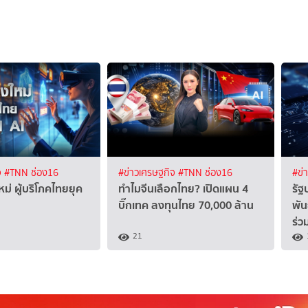
จ
#TNN ช่อง16
#ข่าวเศรษฐกิจ
#TNN ช่อง16
#ข่
ม่ ผู้บริโภคไทยยุค
ทำไมจีนเลือกไทย? เปิดแผน 4
รัฐ
บิ๊กเทค ลงทุนไทย 70,000 ล้าน
พัน
ร่ว
21