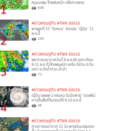
หนุนมรสุม ไทยฝนหนัก-คลื่นทะเลแรง
1
608
#ข่าวเศรษฐกิจ
#TNN ช่อง16
พายุลูกที่ 15 “จันหอม” จ่อถล่ม “ญี่ปุ่น” 11
ส.ค.นี้
2
290
#ข่าวเศรษฐกิจ
#TNN ช่อง16
พยากรณ์อากาศวันนี้ 8 ส.ค.69 อุตุฯ เตือน
8-11 ส.ค ทั่วไทยฝนหนัก เหนือ อีสาน ตะวัน
3
ออก ระวังน้ำท่วม-น้ำป่า
73
#ข่าวเศรษฐกิจ
#TNN ช่อง16
ญี่ปุ่น อพยพ 2 แสนคน รับมือพายุ “ดอลฟิน”
คาดขึ้นฝั่งที่จีนตอนใต้ 9-10 ส.ค.นี้
4
48
#ข่าวเศรษฐกิจ
#TNN ช่อง16
คาดการณ์อากาศ 15 วัน พายุดันมรสุมแรง