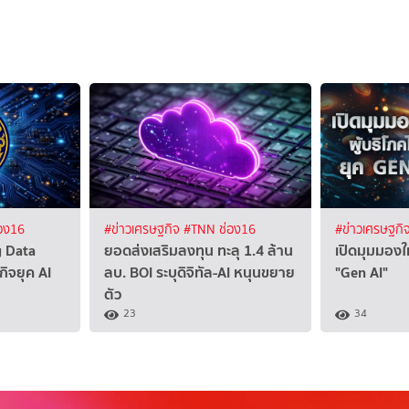
อง16
#ข่าวเศรษฐกิจ
#TNN ช่อง16
#ข่าวเศรษฐกิ
g Data
ยอดส่งเสริมลงทุน ทะลุ 1.4 ล้าน
เปิดมุมมองให
ิจยุค AI
ลบ. BOI ระบุดิจิทัล-AI หนุนขยาย
"Gen AI"
ตัว
23
34