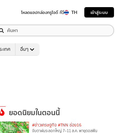
TH
เข้าสู่ระบบ
โหลดแอป
กล่องทรูไอดี ทีวี
ระเทศ
อื่นๆ
ยอดนิยมในตอนนี้
#ข่าวเศรษฐกิจ
#TNN ช่อง16
จับตาฝนระลอกใหญ่ 7–11 ส.ค. พายุดอลฟิน