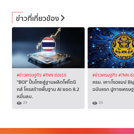
ข่าวที่เกี่ยวข้อง
#ข่าวเศรษฐกิจ
#TNN ช่อง16
#ข่าวเศรษฐกิจ
#TNN ช่
"BOI" ปั้นไทยสู่ฐานผลิตโฟโตนิ
ครม. เคาะโรดแมป Bi
กส์ โครสร้างพื้นฐาน AI ยอด 8.2
ฉบับแรก ปูทางเศรษฐก
หมื่นลบ.
23
33