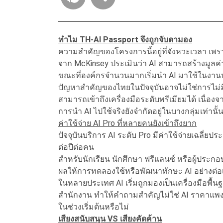
ทำไม TH-AI Passport จึงถูกจับตามอง
ความสำคัญของโครงการนี้อยู่ที่จังหวะเวลา เพราะ
จาก McKinsey ประเมินว่า AI สามารถสร้างมูลค่า
ขณะที่องค์กรจำนวนมากเริ่มนำ AI มาใช้ในงาน
ปัญหาสำคัญของไทยในปัจจุบันอาจไม่ใช่การไม่ม
สามารถเข้าถึงเครื่องมือระดับพรีเมียมได้ เนื่อง
การนำ AI ไปใช้จริงยังจำกัดอยู่ในบางกลุ่มเท่านั้
ค่าใช้จ่าย AI Pro ที่หลายคนยังเข้าถึงยาก
ปัจจุบันบริการ AI ระดับ Pro มีค่าใช้จ่ายเฉลี่
ต่อปีต่อคน
สำหรับนักเรียน นักศึกษา ฟรีแลนซ์ หรือผู้ประกอบก
ผลให้การทดลองใช้หรือพัฒนาทักษะ AI อย่างต่อเนื
ในหลายประเทศ AI เริ่มถูกมองเป็นเครื่องมือพื
สำนักงาน ทำให้คำถามสำคัญไม่ใช่ AI ราคาแพงห
ในช่วงเริ่มต้นหรือไม่
เ
สียงสนับสนุน VS เสียงคัดค้าน