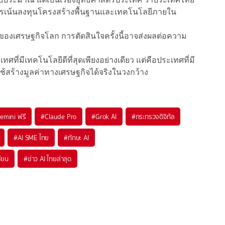
ควรเน้นลงทุนโครงสร้างพื้นฐานและเทคโนโลยีภายใน
่ของเศรษฐกิจโลก การตัดสินใจครั้งนี้อาจส่งผลต่อความ
ทศที่มีเทคโนโลยีดีที่สุดเพียงอย่างเดียว แต่คือประเทศที่มี
สร้างมูลค่าทางเศรษฐกิจได้จริงในวงกว้าง
emini ฟรี
#
Claude Pro
#
Grok AI
#
กระทรวงดิจิทัล
#
AI SME ไทย
#
ทักษะ AI
ซียน
#
ข่าว AI ไทยล่าสุด