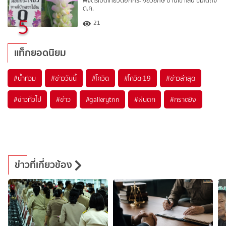
พิจิตรเปิดเที่ยวดอกกระเจียวยักษ์ บ้านเขาโล้น ชมได้ถึง
ต.ค.
5
21
แท็กยอดนิยม
#
น้ำท่วม
#
ข่าววันนี้
#
โควิด
#
โควิด-19
#
ข่าวล่าสุด
#
ข่าวทั่วไป
#
ข่าว
#
gallerytnn
#
ฝนตก
#
กราดยิง
ข่าวที่เกี่ยวข้อง