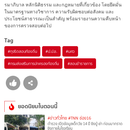
รมาภิบาล หลักนิติธรรม และกฎหมายที่เกี่ยวข้อง โดยยึดมั่น
ในมาตรฐานทางวิชาการ ความรับผิดชอบต่อสังคม และ
ประโยชน์สาธารณะเป็นสำคัญ พร้อมรายงานความคืบหน้า
ของการตรวจสอบต่อไป
Tag
#
ทุจริตสอบท้องถิ่น
#
ป.ป.ช.
#
มศว
#
กรมส่งเสริมการปกครองท้องถิ่น
#
สอบข้าราชการ
ยอดนิยมในตอนนี้
#ข่าวทั่วไทย
#TNN ช่อง16
ตำรวจ เปิดข้อมูลเด็กวัย 14 ปี ยิงปู่-ย่า ก่อนมากราด
ยิงภายในโรงเรียน