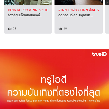
#TNN เจาะข่าว
#TNN ช่อง16
#TNN เจาะข่าว
#TNN ช่อง16
ล้วงลึกปมโกงสอบท้องถิ่…
อดีตอธิบดี สถ. ปฏิเสธท…
11
18