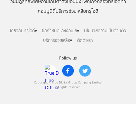
วันนี้
ดู
สิทธิพิเศษ
อ่าน
เกม
ตาตั้ง
ช้อปปิ้ง
แพ็กเกจ
กล่องทรูไอดีทีวี
คอมมูนิตี้
บริการช่วยเหลือทรูไอดี
เกี่ยวกับทรูไอดี
ข้อกำหนดและเงื่อนไข
นโยบายความเป็นส่วนตัว
บริการช่วยเหลือ
ติดต่อเรา
Follow us
Copyright © True Digital Group Company Limited.
All rights reserved