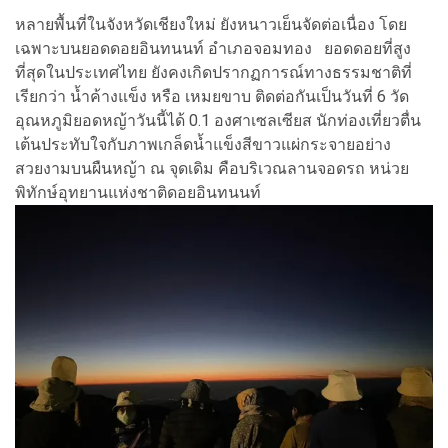
หลายพื้นที่ในจังหวัดเชียงใหม่ ยังหนาวเย็นจัดต่อเนื่อง โดย
เฉพาะบนยอดดอยอินทนนท์ อำเภอจอมทอง ยอดดอยที่สูง
ที่สุดในประเทศไทย ยังคงเกิดปรากฏการณ์ทางธรรมชาติที่
เรียกว่า น้ำค้างแข็ง หรือ เหมยขาบ ติดต่อกันเป็นวันที่ 6 วัด
อุณหภูมิยอดหญ้าวันนี้ได้ 0.1 องศาเซลเซียส นักท่องเที่ยวตื่น
เต้นประทับใจกับภาพเกล็ดน้ำแข็งสีขาวแผ่กระจายอย่าง
สวยงามบนผืนหญ้า ณ จุดเดิม คือบริเวณลานจอดรถ หน่วย
พิทักษ์อุทยานแห่งชาติดอยอินทนนท์