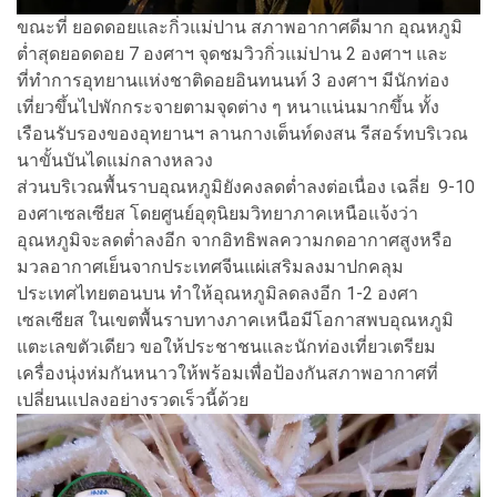
ขณะที่ ยอดดอยและกิ่วแม่ปาน สภาพอากาศดีมาก อุณหภูมิ
ต่ำสุดยอดดอย 7 องศาฯ จุดชมวิวกิ่วแม่ปาน 2 องศาฯ และ
ที่ทำการอุทยานแห่งชาติดอยอินทนนท์ 3 องศาฯ มีนักท่อง
เที่ยวขึ้นไปพักกระจายตามจุดต่าง ๆ หนาแน่นมากขึ้น ทั้ง
เรือนรับรองของอุทยานฯ ลานกางเต็นท์ดงสน รีสอร์ทบริเวณ
นาขั้นบันไดแม่กลางหลวง
ส่วนบริเวณพื้นราบอุณหภูมิยังคงลดต่ำลงต่อเนื่อง เฉลี่ย 9-10
องศาเซลเซียส โดยศูนย์อุตุนิยมวิทยาภาคเหนือแจ้งว่า
อุณหภูมิจะลดต่ำลงอีก จากอิทธิพลความกดอากาศสูงหรือ
มวลอากาศเย็นจากประเทศจีนแผ่เสริมลงมาปกคลุม
ประเทศไทยตอนบน ทำให้อุณหภูมิลดลงอีก 1-2 องศา
เซลเซียส ในเขตพื้นราบทางภาคเหนือมีโอกาสพบอุณหภูมิ
แตะเลขตัวเดียว ขอให้ประชาชนและนักท่องเที่ยวเตรียม
เครื่องนุ่งห่มกันหนาวให้พร้อมเพื่อป้องกันสภาพอากาศที่
เปลี่ยนแปลงอย่างรวดเร็วนี้ด้วย