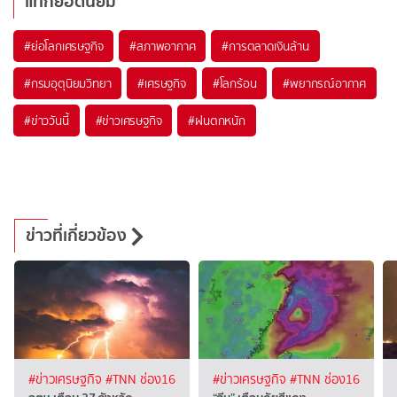
แท็กยอดนิยม
#
ย่อโลกเศรษฐกิจ
#
สภาพอากาศ
#
การตลาดเงินล้าน
#
กรมอุตุนิยมวิทยา
#
เศรษฐกิจ
#
โลกร้อน
#
พยากรณ์อากาศ
#
ข่าววันนี้
#
ข่าวเศรษฐกิจ
#
ฝนตกหนัก
ข่าวที่เกี่ยวข้อง
#ข่าวเศรษฐกิจ
#TNN ช่อง16
#ข่าวเศรษฐกิจ
#TNN ช่อง16