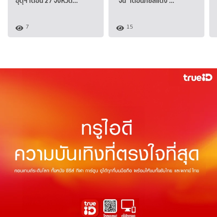
อุตุฯ เตือน 27 จังหวัด…
“จีน” เตือนภัยสีแดง …
7
15