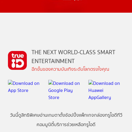
THE NEXT WORLD-CLASS SMART
ENTERTAINMENT
อีกขั้นของความบันเทิงระดับโลกตรงใจคุณ
วันนี้
ดู
สิทธิพิเศษ
อ่าน
เกม
ตาตั้ง
ช้อปปิ้ง
แพ็กเกจ
กล่องทรูไอดีทีวี
คอมมูนิตี้
บริการช่วยเหลือทรูไอดี