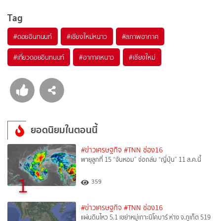
Tag
#
ดอยอินทนนท์
#
เชียงใหม่หนาว
#
สภาพอากาศ
#
เที่ยวดอยอินทนนท์
#
อากาศหนาว
#
เชียงใหม่
ยอดนิยมในตอนนี้
#ข่าวเศรษฐกิจ
#TNN ช่อง16
พายุลูกที่ 15 “จันหอม” จ่อถล่ม “ญี่ปุ่น” 11 ส.ค.นี้
1
359
#ข่าวเศรษฐกิจ
#TNN ช่อง16
แผ่นดินไหว 5.1 เขย่าหมู่เกาะนิโคบาร์ ห่าง จ.ภูเก็ต 519