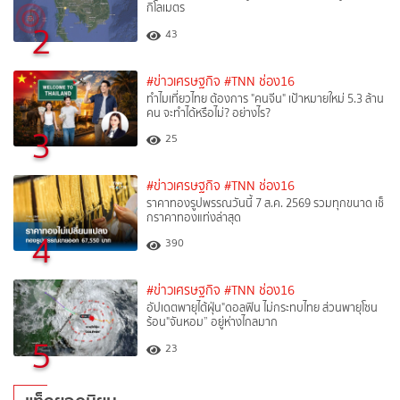
กิโลเมตร
2
43
#ข่าวเศรษฐกิจ
#TNN ช่อง16
ทำไมเที่ยวไทย ต้องการ "คนจีน" เป้าหมายใหม่ 5.3 ล้าน
คน จะทำได้หรือไม่? อย่างไร?
3
25
#ข่าวเศรษฐกิจ
#TNN ช่อง16
ราคาทองรูปพรรณวันนี้ 7 ส.ค. 2569 รวมทุกขนาด เช็
กราคาทองแท่งล่าสุด
4
390
#ข่าวเศรษฐกิจ
#TNN ช่อง16
อัปเดตพายุไต้ฝุ่น"ดอลฟิน ไม่กระทบไทย ส่วนพายุโซน
ร้อน"จันหอม” อยู่ห่างไกลมาก
5
23