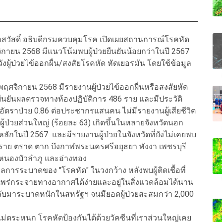
สวัสดิ์ อธิบดีกรมควบคุมโรค เปิดเผยสถานการณ์โรคหัด
กายน 2568 มีแนวโน้มพบผู้ป่วยยืนยันน้อยกว่าในปี 2567
ผู้ป่วยไข้ออกผื่น/สงสัยโรคหัด หัดเยอรมัน โดยใช้ข้อมูล
 พฤศจิกายน 2568 มีรายงานผู้ป่วยไข้ออกผื่นหรือสงสัยหัด
ยยืนยันผลตรวจทางห้องปฏิบัติการ 486 ราย และมีประวัติ
ัตราป่วย 0.86 ต่อประชากรแสนคน ไม่มีรายงานผู้เสียชีวิต
ู้ป่วยส่วนใหญ่ (ร้อยละ 63) เกิดขึ้นในหลายจังหวัดนอก
าดหลักในปี 2567 และมีรายงานผู้ป่วยในจังหวัดที่ยังไม่เคยพบ
เชียงราย ตราด ตาก บึงกาฬพระนครศรีอยุธยา พังงา เพชรบุรี
 หนองบัวลำภู และอ่างทอง
การระบาดของ "โรคหัด" ในวงกว้าง หลังพบผู้ติดเชื้อที่
นี้แพร่กระจายทางอากาศได้ง่ายและอยู่ในสิ่งแวดล้อมได้นาน
ลับมาระบาดหนักในสหรัฐฯ จนมียอดผู้ป่วยสะสมกว่า 2,000
่ตระหนก โรคหัดป้องกันได้ด้วยวัคซีนที่เราส่วนใหญ่เคย