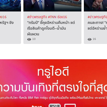
อง16
#ข่าวเศรษฐกิจ
#TNN ช่อง16
#ข่าวเศรษฐกิ
สหรัฐฯ ชิง
"ทรัมป์" ชี้คุยอิหร่านคืบหน้า แต่
คนละทาง! "ท
เรือสินค้าถูกโจมตี–น้ำมัน
แต่อิหร่านย้
ผันผวน
10
16