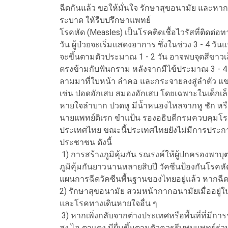
ฉีดกันแล้ว ขอให้มั่นใจ รักษาสุขอนามัย และหากม
ระบาด ให้รีบปรึกษาแพทย์
โรคหัด (Measles) เป็นโรคติดเชื้อไวรัสที่ติดต
วัน ผู้ป่วยจะเริ่มแสดงอาการ ซึ่งในช่วง 3 - 4 ว
จะขึ้นตามตัวประมาณ 1 - 2 วัน อาจพบจุดสีขาวเล
ตรงข้ามกับฟันกราม หลังจากมีไข้ประมาณ 3 - 4 วัน
ลามมาที่ใบหน้า ลำคอ และกระจายลงสู่ลำตัว แ
เช่น ปอดอักเสบ สมองอักเสบ โดยเฉพาะในเด็กเล็
หายใจลำบาก ปวดหู มีน้ำหนองไหลจากหู ชัก หรื
นายแพทย์ดิเรก ขำแป้น รองอธิบดีกรมควบคุมโรค กล
ประเทศไทย ขณะนี้ประเทศไทยยังไม่มีการประก
ประชาชน ดังนี้
1) การสร้างภูมิคุ้มกัน รณรงค์ให้ผู้ปกครองพาบุต
ภูมิคุ้มกันยาวนานหลายสิบปี วัคซีนป้องกันโรคหัดเป
แผนการฉีดวัคซีนพื้นฐานของไทยอยู่แล้ว หากฉีด
2) รักษาสุขอนามัย สวมหน้ากากอนามัยเมื่ออยู่ใน
และโรคทางเดินหายใจอื่น ๆ
3) หากเพิ่งกลับจากต่างประเทศหรือพื้นที่ที่ม
สูง ไอ ตาแดง มีผื่นขึ้นตามตัวควรรีบพบแพทย์ร่วม