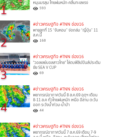
หนุนมรสุม ไทยฝนหนัก-คลื่นทะเลแรง
1
593
#ข่าวเศรษฐกิจ
#TNN ช่อง16
พายุลูกที่ 15 “จันหอม” จ่อถล่ม “ญี่ปุ่น” 11
ส.ค.นี้
2
168
#ข่าวเศรษฐกิจ
#TNN ช่อง16
"วอลเลย์บอลสาวไทย" ไล่ตบฟิลิปปินส์ประเดิม
ชัย SEA V CUP
3
69
#ข่าวเศรษฐกิจ
#TNN ช่อง16
พยากรณ์อากาศวันนี้ 8 ส.ค.69 อุตุฯ เตือน
8-11 ส.ค ทั่วไทยฝนหนัก เหนือ อีสาน ตะวัน
4
ออก ระวังน้ำท่วม-น้ำป่า
44
#ข่าวเศรษฐกิจ
#TNN ช่อง16
พยากรณ์อากาศวันนี้ 7 ส.ค.69 เตือน 7-9