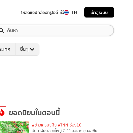
TH
เข้าสู่ระบบ
โหลดแอป
กล่องทรูไอดี ทีวี
ระเทศ
อื่นๆ
ยอดนิยมในตอนนี้
#ข่าวเศรษฐกิจ
#TNN ช่อง16
จับตาฝนระลอกใหญ่ 7–11 ส.ค. พายุดอลฟิน