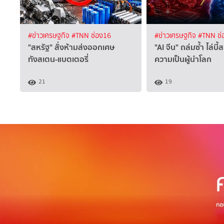
#ข่าวเศรษฐกิจ
#TNN ช่อง16
#ข่าวเศรษฐกิจ
#TNN ช่
"สหรัฐ" สั่งห้ามส่งออกเศษ
"AI จีน" ถล่มซ้ำ ไล่บี้
ทังสเตน-แบตเตอรี่
ความเป็นผู้นำโลก
21
19