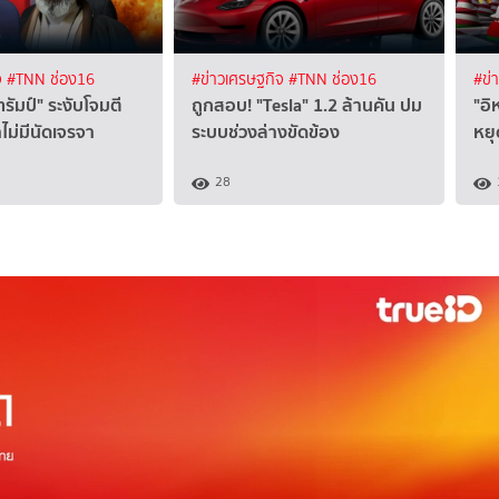
จ
#TNN ช่อง16
#ข่าวเศรษฐกิจ
#TNN ช่อง16
#ข่
รัมป์" ระงับโจมตี
ถูกสอบ! "Tesla" 1.2 ล้านคัน ปม
"อิ
ำไม่มีนัดเจรจา
ระบบช่วงล่างขัดข้อง
หยุ
28