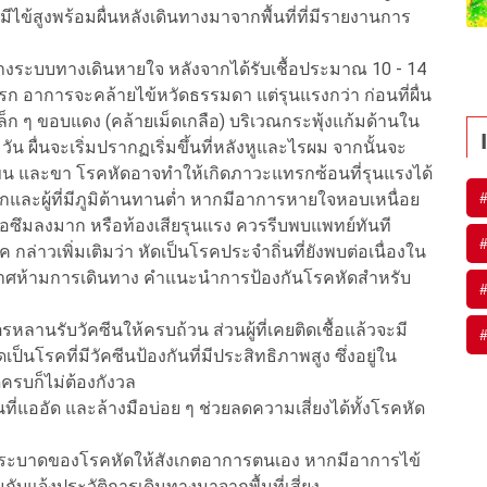
ีไข้สูงพร้อมผื่นหลังเดินทางมาจากพื้นที่ที่มีรายงานการ
่อทางระบบทางเดินหายใจ หลังจากได้รับเชื้อประมาณ 10 - 14
ันแรก อาการจะคล้ายไข้หวัดธรรมดา แต่รุนแรงกว่า ก่อนที่ผื่น
็ก ๆ ขอบแดง (คล้ายเม็ดเกลือ) บริเวณกระพุ้งแก้มด้านใน
 ผื่นจะเริ่มปรากฏเริ่มขึ้นที่หลังหูและไรผม จากนั้นจะ
ขน และขา โรคหัดอาจทำให้เกิดภาวะแทรกซ้อนที่รุนแรงได้
กและผู้ที่มีภูมิต้านทานต่ำ หากมีอาการหายใจหอบเหนื่อย
อซึมลงมาก หรือท้องเสียรุนแรง ควรรีบพบแพทย์ทันที
่าวเพิ่มเติมว่า หัดเป็นโรคประจำถิ่นที่ยังพบต่อเนื่องใน
าศห้ามการเดินทาง คำแนะนำการป้องกันโรคหัดสำหรับ
รหลานรับวัคซีนให้ครบถ้วน ส่วนผู้ที่เคยติดเชื้อแล้วจะมี
็นโรคที่มีวัคซีนป้องกันที่มีประสิทธิภาพสูง ซึ่งอยู่ใน
ครบก็ไม่ต้องกังวล
ที่แออัด และล้างมือบ่อย ๆ ช่วยลดความเสี่ยงได้ทั้งโรคหัด
ีการระบาดของโรคหัดให้สังเกตอาการตนเอง หากมีอาการไข้
กับแจ้งประวัติการเดินทางมาจากพื้นที่เสี่ยง