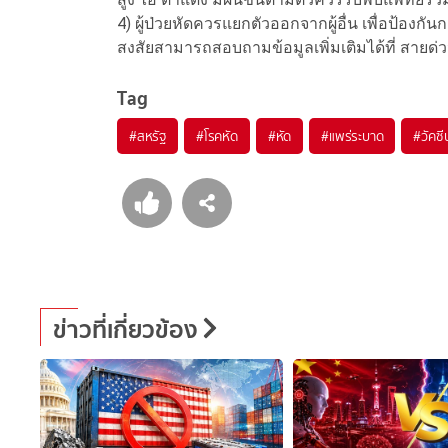
4) ผู้ป่วยหัดควรแยกตัวออกจากผู้อื่น เพื่อป้องกัน
สงสัยสามารถสอบถามข้อมูลเพิ่มเติมได้ที่ สาย
Tag
#
สหรัฐ
#
โรคหัด
#
หัด
#
แพร่ระบาด
#
วัคซี
ข่าวที่เกี่ยวข้อง