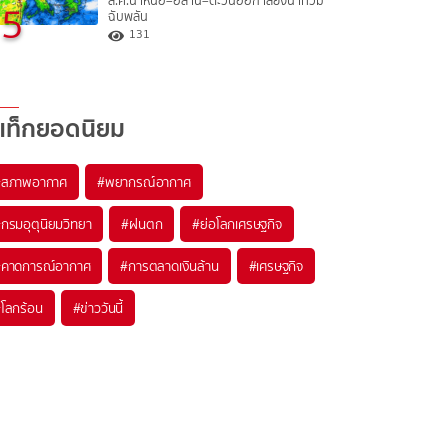
ส.ค.นี้ เหนือ–อีสาน–ตะวันออก เสี่ยงน้ำท่วม
5
ฉับพลัน
131
แท็กยอดนิยม
#
สภาพอากาศ
#
พยากรณ์อากาศ
#
กรมอุตุนิยมวิทยา
#
ฝนตก
#
ย่อโลกเศรษฐกิจ
#
คาดการณ์อากาศ
#
การตลาดเงินล้าน
#
เศรษฐกิจ
#
โลกร้อน
#
ข่าววันนี้