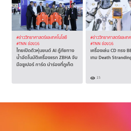
#ข่าววิทยาศาสตร์และเทคโนโลยี
#ข่าววิทยาศาสตร์และเทค
#TNN ช่อง16
#TNN ช่อง16
ไทยเปิดตัวหุ่นยนต์ AI กู้ภัยทาง
เครื่องเล่น CD ทรง 
น้ำอัตโนมัติเครื่องแรก ZBHA จับ
เกม Death Strandin
มือซูเปอร์ การ์ด นำร่องที่ภูเก็ต
15