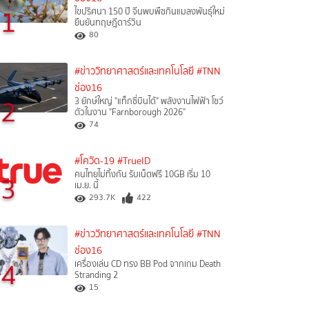
1
ไขปริศนา 150 ปี จีนพบพืชกินแมลงพันธุ์ใหม่
ยืนยันทฤษฎีดาร์วิน
80
#ข่าววิทยาศาสตร์และเทคโนโลยี
#TNN
ช่อง16
2
3 ยักษ์ใหญ่ "แท็กซี่บินได้" พลังงานไฟฟ้า โชว์
ตัวในงาน "Farnborough 2026"
74
#โควิด-19
#TrueID
คนไทยไม่ทิ้งกัน รับเน็ตฟรี 10GB เริ่ม 10
3
เม.ย. นี้
293.7K
422
#ข่าววิทยาศาสตร์และเทคโนโลยี
#TNN
ช่อง16
4
เครื่องเล่น CD ทรง BB Pod จากเกม Death
Stranding 2
15