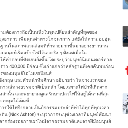
ต้องการถือเป็นหนึ่งในจุดเปลี่ยนสำคัญที่สุดของ
ปรุงอาหาร เพิ่มคุณค่าทางโภชนาการ แต่ยังให้ความอบอุ่น
้งถิ่นฐานในสภาพแวดล้อมที่ท้าทายมากขึ้นมาอย่างยาวนาน
ษย์เริ่มสร้างไฟได้เองจริง ๆ ตั้งแต่เมื่อใด
ให้คำตอบที่ชัดเจนยิ่งขึ้น โดยระบุว่ามนุษย์นีแอนเดอร์ทาล
าว 400,000 ปีก่อน ซึ่งเก่าแก่กว่าหลักฐานที่เคยค้นพบก่อน
ารของมนุษย์โฮโมเซเปียนส์
ฑ์อังกฤษ และหัวหน้าทีมศึกษา อธิบายว่า ในช่วงแรกของ
ฏการณ์ทางธรรมชาติเป็นหลัก โดยเฉพาะไฟป่าที่เกิดจาก
งเหล่านั้น และพยายามดูแลรักษาเปลวไฟให้อยู่ได้นานที่สุด
วบคุมได้เต็มที่
การใช้ไฟจึงกลายเป็นกิจกรรมประจำที่ทำได้ทุกที่ทุกเวลา
อชตัน (Nick Ashton) ระบุว่าการระบุช่วงเวลาที่มนุษย์พัฒนา
ื่องจากร่องรอยการเผาไหม้จากธรรมชาติและจากฝีมือมนุษย์