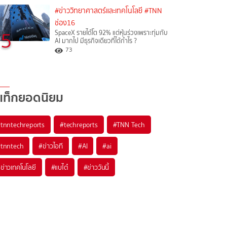
#ข่าววิทยาศาสตร์และเทคโนโลยี
#TNN
ช่อง16
5
SpaceX รายได้โต 92% แต่หุ้นร่วงเพราะทุ่มกับ
AI มากไป มีธุรกิจเดียวที่ได้กำไร ?
73
แท็กยอดนิยม
#
tnntechreports
#
techreports
#
TNN Tech
#
tnntech
#
ข่าวไอที
#
AI
#
ai
#
ข่าวเทคโนโลยี
#
แบไต๋
#
ข่าววันนี้