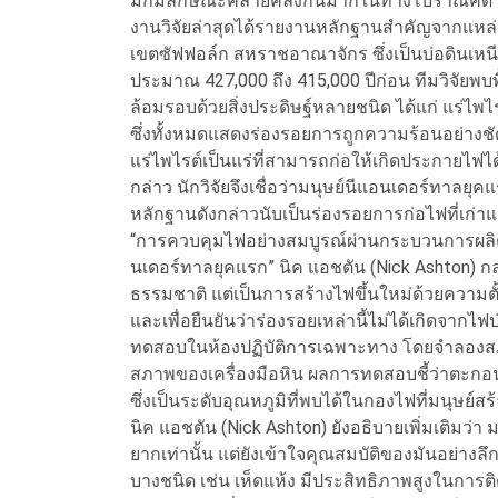
มักมีลักษณะคล้ายคลึงกันมากในทางโบราณคดี
งานวิจัยล่าสุดได้รายงานหลักฐานสำคัญจากแหล่
เขตซัฟฟอล์ก สหราชอาณาจักร ซึ่งเป็นบ่อดินเหนี
ประมาณ 427,000 ถึง 415,000 ปีก่อน ทีมวิจัย
ล้อมรอบด้วยสิ่งประดิษฐ์หลายชนิด ได้แก่ แร่ไพไรต
ซึ่งทั้งหมดแสดงร่องรอยการถูกความร้อนอย่างช
แร่ไพไรต์เป็นแร่ที่สามารถก่อให้เกิดประกายไฟได
กล่าว นักวิจัยจึงเชื่อว่ามนุษย์นีแอนเดอร์ทาลยุคแ
หลักฐานดังกล่าวนับเป็นร่องรอยการก่อไฟที่เก่าแก่
“การควบคุมไฟอย่างสมบูรณ์ผ่านกระบวนการผลิตนั้
นเดอร์ทาลยุคแรก” นิค แอชตัน (Nick Ashton) กล่า
ธรรมชาติ แต่เป็นการสร้างไฟขึ้นใหม่ด้วยความตั
และเพื่อยืนยันว่าร่องรอยเหล่านี้ไม่ได้เกิดจา
ทดสอบในห้องปฏิบัติการเฉพาะทาง โดยจำลองสภ
สภาพของเครื่องมือหิน ผลการทดสอบชี้ว่าตะกอนบ
ซึ่งเป็นระดับอุณหภูมิที่พบได้ในกองไฟที่มนุษย
นิค แอชตัน (Nick Ashton) ยังอธิบายเพิ่มเติมว่า 
ยากเท่านั้น แต่ยังเข้าใจคุณสมบัติของมันอย่างลึ
บางชนิด เช่น เห็ดแห้ง มีประสิทธิภาพสูงในการติด