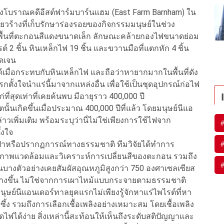
งโบราณคดีอีสต์ฟาร์มบาร์นแฮม (East Farm Barnham) ใน
ยวร้างที่เก็บรักษาร่องรอยของกิจกรรมมนุษย์ในช่วง
พบพื้นที่ตะกอนสีแดงขนาดเล็ก ลักษณะคล้ายกองไฟขนาดย่อม
์ 2 ชิ้น หินเหล็กไฟ 19 ชิ้น และขวานมือที่แตกหัก 4 ชิ้น
ัดเจน
้เมื่อกระทบกับหินเหล็กไฟ และถือว่าหายากมากในพื้นที่ดัง
รกตั้งใจนำแร่นี้มาจากแหล่งอื่น เพื่อใช้เป็นชุดอุปกรณ์ก่อไฟ
ที่สุดเท่าที่เคยค้นพบ มีอายุราว 400,000 ปี
นเกิดขึ้นเมื่อประมาณ 400,000 ปีที่แล้ว โดยมนุษย์นีแอ
วเพิ่มเติม พร้อมระบุว่านี่ไม่ใช่เพียงการใช้ไฟจาก
้งใจ
กไฟป่าหรือปรากฏการณ์ทางธรรมชาติ ทีมวิจัยได้ทำการ
าพแวดล้อมและวิเคราะห์การเปลี่ยนสีของตะกอน รวมถึง
างตัวอย่างเคยสัมผัสอุณหภูมิสูงกว่า 750 องศาเซลเซียส
์สร้างขึ้น ไม่ใช่จากการเผาไหม้แบบกระจายตามธรรมชาติ
มนุษย์นีแอนเดอร์ทาลยุคแรกไม่เพียงรู้จักหาแร่ไพไรต์ที่หา
กซึ้ง รวมถึงการเลือกเชื้อเพลิงอย่างเหมาะสม โดยเชื้อเพลิง
ไฟได้ง่าย สิ่งเหล่านี้สะท้อนให้เห็นถึงระดับสติปัญญาและ