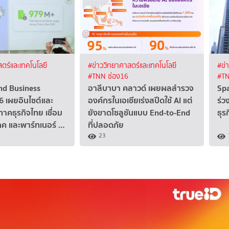
ตร์และเทคโนโลยี
#ข่าววิทยาศาสตร์และเทคโนโลยี
#ข่
#TNN ช่อง16
#TN
nd Business
อาลีบาบา คลาวด์ เผยผลสำรวจ
Spa
6 เผยอินไซต์และ
องค์กรในเอเชียเร่งสปีดใช้ AI แต่
ร่ว
ภาคธุรกิจไทย เชื่อม
ยังขาดโซลูชันแบบ End-to-End
ธุร
ิโภค และพาร์ทเนอร์ …
ที่ปลอดภัย
23