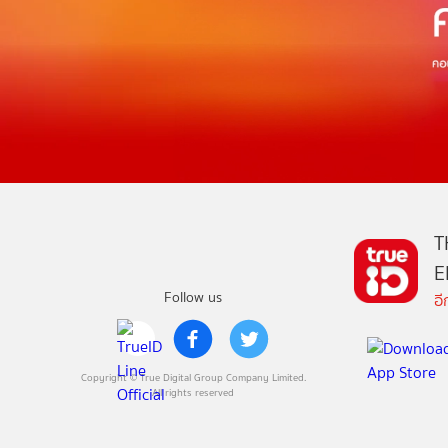
T
E
Follow us
อ
Copyright © True Digital Group Company Limited.
All rights reserved