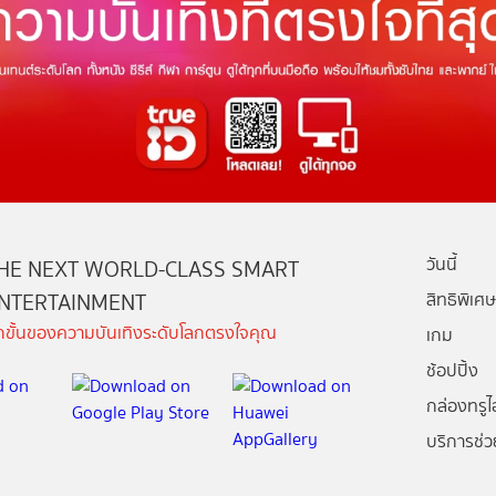
วันนี้
HE NEXT WORLD-CLASS SMART
NTERTAINMENT
สิทธิพิเศษ
ีกขั้นของความบันเทิงระดับโลกตรงใจคุณ
เกม
ช้อปปิ้ง
กล่องทรูไอ
บริการช่ว