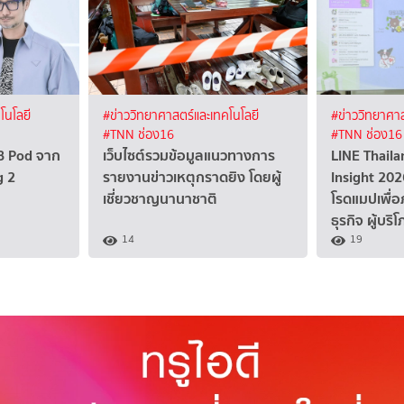
โนโลยี
#ข่าววิทยาศาสตร์และเทคโนโลยี
#ข่าววิทยาศาส
#TNN ช่อง16
#TNN ช่อง16
BB Pod จาก
เว็บไซต์รวมข้อมูลแนวทางการ
LINE Thaila
g 2
รายงานข่าวเหตุกราดยิง โดยผู้
Insight 202
เชี่ยวชาญนานาชาติ
โรดแมปเพื่อ
ธุรกิจ ผู้บร
14
19