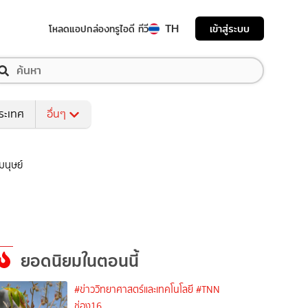
TH
เข้าสู่ระบบ
โหลดแอป
กล่องทรูไอดี ทีวี
ระเทศ
อื่นๆ
มนุษย์
ยอดนิยมในตอนนี้
#ข่าววิทยาศาสตร์และเทคโนโลยี
#TNN
ช่อง16