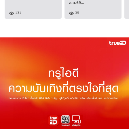
ส.ค.69…
131
35