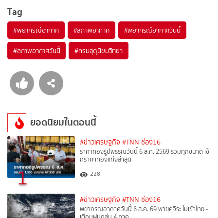
Tag
#
พยากรณ์อากาศ
#
สภาพอากาศ
#
พยากรณ์อากาศวันนี้
#
สภาพอากาศวันนี้
#
กรมอุตุนิยมวิทยา
ยอดนิยมในตอนนี้
#ข่าวเศรษฐกิจ
#TNN ช่อง16
ราคาทองรูปพรรณวันนี้ 6 ส.ค. 2569 รวมทุกขนาด เช็
กราคาทองแท่งล่าสุด
1
228
#ข่าวเศรษฐกิจ
#TNN ช่อง16
พยากรณ์อากาศวันนี้ 6 ส.ค. 69 พายุคูจิระ ไม่เข้าไทย -
เตือนฝนถล่ม 4 ภาค