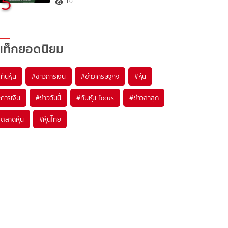
5
10
แท็กยอดนิยม
#
ทันหุ้น
#
ข่าวการเงิน
#
ข่าวเศรษฐกิจ
#
หุ้น
#
การเงิน
#
ข่าววันนี้
#
ทันหุ้น focus
#
ข่าวล่าสุด
#
ตลาดหุ้น
#
หุ้นไทย