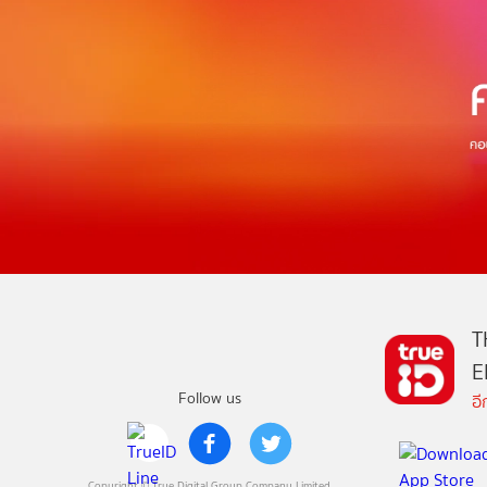
T
E
Follow us
อ
Copyright © True Digital Group Company Limited.