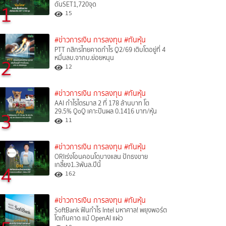
ดันSET1,720จุด
1
15
#ข่าวการเงิน การลงทุน
#ทันหุ้น
PTT กสิกรไทยคาดกำไร Q2/69 เติบโตอยู่ที่ 4
หมื่นลบ.จากบ.ย่อยหนุน
2
12
#ข่าวการเงิน การลงทุน
#ทันหุ้น
AAI กำไรไตรมาส 2 ที่ 178 ล้านบาท โต
29.5% QoQ เคาะปันผล 0.1416 บาท/หุ้น
3
11
#ข่าวการเงิน การลงทุน
#ทันหุ้น
ORIเร่งโอนคอนโดบางแสน ปักธงขาย
เกลี้ยง1.3พันล.ปีนี้
4
162
#ข่าวการเงิน การลงทุน
#ทันหุ้น
SoftBank ฟันกำไร Intel มหาศาล! พยุงพอร์ต
โตเกินคาด แม้ OpenAI แผ่ว