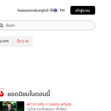
TH
เข้าสู่ระบบ
โหลดแอป
กล่องทรูไอดี ทีวี
ระเทศ
อื่นๆ
ยอดนิยมในตอนนี้
#ข่าวการเงิน การลงทุน
#ทันหุ้น
‘หุ้นไทย’ระยะสั้นผันผวน เชื่อโฟลว์