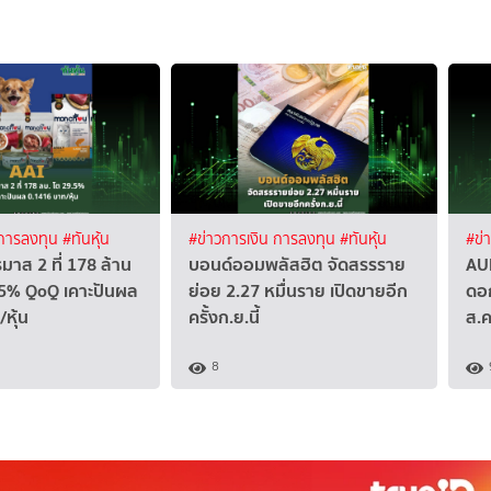
 การลงทุน
#ทันหุ้น
#ข่าวการเงิน การลงทุน
#ทันหุ้น
#ข่
มาส 2 ที่ 178 ล้าน
บอนด์ออมพลัสฮิต จัดสรรราย
AUR
5% QoQ เคาะปันผล
ย่อย 2.27 หมื่นราย เปิดขายอีก
ดอก
หุ้น
ครั้งก.ย.นี้
ส.ค.
8