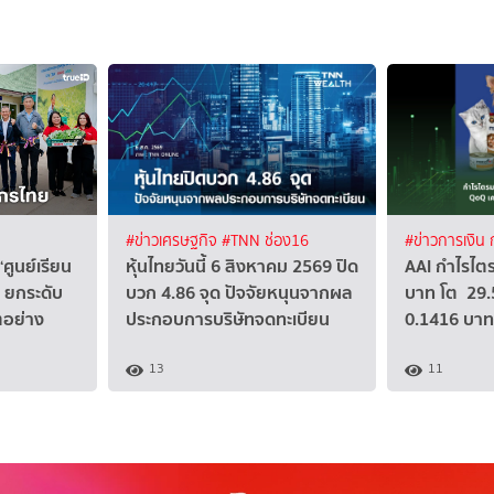
#ข่าวเศรษฐกิจ
#TNN ช่อง16
#ข่าวการเงิน
 “ศูนย์เรียน
หุ้นไทยวันนี้ 6 สิงหาคม 2569 ปิด
AAI กำไรไตร
” ยกระดับ
บวก 4.86 จุด ปัจจัยหนุนจากผล
บาท โต 29.
ตอย่าง
ประกอบการบริษัทจดทะเบียน
0.1416 บาท/
13
11