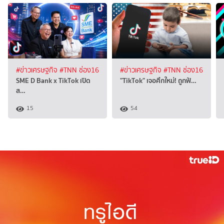
#ข่าวเศรษฐกิจ
#TNN ช่อง16
#ข่าวเศรษฐกิจ
#TNN ช่อง16
SME D Bank x TikTok เปิด
"TikTok" เจอศึกใหม่! ถูกฟ้…
ส…
15
54