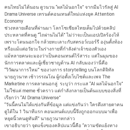
คนไทยไม่ได้นอน ดูวนวน “ผลไม้นอกใจ” จากมีมไวรัลสู่ AI
Drama Universe เทรนด์คอนเทนต์ใหม่แห่งยุค Attention
Economy
ช่วงหลายเดือนที่ผ่านมา โลกโซเชียลไทยเต็มไปด้วยคลิป
ประหลาดที่คนดู “ไถผ่านไม่ได้” ไม่ว่าจะเป็นแอปเปิลร้องไห้
เพราะโดนนอกใจ กล้วยทะเลาะกับสตรอว์เบอร์รี องุ่นตั้งท้อง
หรือแม้แต่อวัยวะในร่างกายที่กำลังด่าเจ้าของตัวเอง
แม้หลายคนจะมองว่าเป็นคอนเทนต์ไร้สาระ แต่ในมุมของ
นักการตลาดและผู้เชี่ยวชาญด้าน AI กลับมองว่านี่คือ
“วิวัฒนาการใหม่” ของวงการ storytelling บนโลกดิจิทัล
นายภูวนาท เช้าวรรณโณ ผู้ก่อตั้งเว็บไซต์และเพจ The
Marketine การตลาดนอกลู่ ระบุว่า กระแส “AI ผลไม้นอกใจ”
ไม่ใช่แค่ meme ชั่วคราว แต่กำลังกลายเป็นต้นแบบของสิ่งที่
เรียกว่า “AI Drama Universe”
“วันนี้คนไม่ได้แข่งกันที่ข้อมูล แต่แข่งกันว่า ใครดึงสายตาคน
ดูได้ใน 1 วินาทีแรก คอนเทนต์แบบนี้จึงถูกออกแบบมาเพื่อ
หยุดนิ้วคนดูทันที” นายภูวนาทกล่าว
เขาอธิบายว่า จุดแข็งของคลิปแนวนี้คือ “ความขัดแย้งทาง