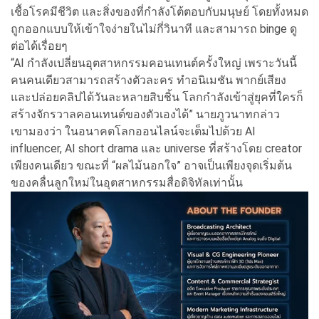
เชื้อโรคมีชีวิต และสิ่งของที่กำลังโต้ตอบกับมนุษย์ โดยทั้งหมด
ถูกออกแบบให้เข้าใจง่ายในไม่กี่วินาที และสามารถ binge ดู
ต่อได้เรื่อยๆ
“AI กำลังเปลี่ยนอุตสาหกรรมคอนเทนต์ครั้งใหญ่ เพราะวันนี้
คนคนเดียวสามารถสร้างตัวละคร ทำอนิเมชัน พากย์เสียง
และปล่อยคลิปได้วันละหลายสิบชิ้น โลกกำลังเข้าสู่ยุคที่ใครก็
สร้างจักรวาลคอนเทนต์ของตัวเองได้” นายภูวนาทกล่าว
เขามองว่า ในอนาคตโลกออนไลน์จะเต็มไปด้วย AI
influencer, AI short drama และ universe ที่สร้างโดย creator
เพียงคนเดียว ขณะที่ “ผลไม้นอกใจ” อาจเป็นเพียงจุดเริ่มต้น
ของคลื่นลูกใหม่ในอุตสาหกรรมสื่อดิจิทัลเท่านั้น