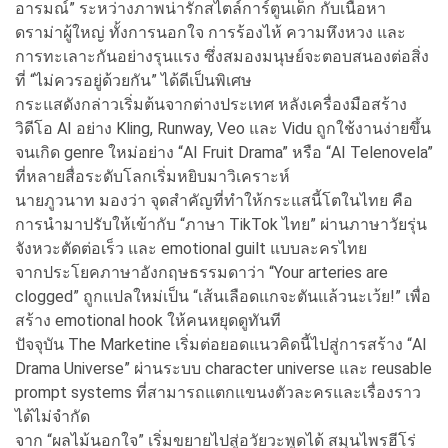
อารมณ์” ระหว่างภาพน่ารักสไตล์การ์ตูนเด็ก กับเนื้อหา
ดราม่าผู้ใหญ่ ทั้งการนอกใจ การร้องไห้ ความหึงหวง และ
การทะเลาะกันอย่างรุนแรง ซึ่งสมองมนุษย์จะตอบสนองต่อสิ่ง
ที่ “ไม่ควรอยู่ด้วยกัน” ได้ดีเป็นพิเศษ
กระแสดังกล่าวเริ่มต้นจากต่างประเทศ หลังเครื่องมือสร้าง
วิดีโอ AI อย่าง Kling, Runway, Veo และ Vidu ถูกใช้งานง่ายขึ้น
จนเกิด genre ใหม่อย่าง “AI Fruit Drama” หรือ “AI Telenovela”
ที่หลายสื่อระดับโลกเริ่มหยิบมาวิเคราะห์
นายภูวนาท มองว่า จุดสำคัญที่ทำให้กระแสนี้โตในไทย คือ
การนำมาปรับให้เข้ากับ “ภาษา TikTok ไทย” ผ่านภาษาวัยรุ่น
จังหวะตัดต่อเร็ว และ emotional guilt แบบละครไทย
จากประโยคภาษาอังกฤษธรรมดาว่า “Your arteries are
clogged” ถูกแปลใหม่เป็น “เส้นเลือดแกจะตันแล้วนะเว้ย!” เพื่อ
สร้าง emotional hook ให้คนหยุดดูทันที
ปัจจุบัน The Marketine เริ่มต่อยอดแนวคิดนี้ไปสู่การสร้าง “AI
Drama Universe” ผ่านระบบ character universe และ reusable
prompt systems ที่สามารถแตกแขนงตัวละครและเรื่องราว
ได้ไม่จำกัด
จาก “ผลไม้นอกใจ” เริ่มขยายไปสู่อวัยวะพูดได้ สมุนไพรฮีโร่