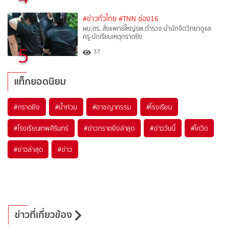
#ข่าวทั่วไทย
#TNN ช่อง16
ผบ.ตร. สั่งแพทย์ใหญ่รพ.ตำรวจ นำนักจิตวิทยาดูแล
ครู-นักเรียนเหตุกราดยิง
5
37
แท็กยอดนิยม
#
กราดยิง
#
น้ำท่วม
#
อาชญากรรม
#
โรงเรียน
#
โรงเรียนเทพศิรินทร์
#
ข่าวกราดยิงล่าสุด
#
ข่าววันนี้
#
โควิด
#
ข่าวล่าสุด
#
ข่าว
ข่าวที่เกี่ยวข้อง