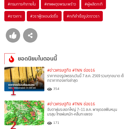
#
กรมการค้าภายใน
#
เทพผดุงพรมะพร้าว
#
ผู้ผลิตกะทิ
#
ชาวเกาะ
#
วราฟู้ดแอนด์ดริ๊ง
#
กะทิสำเร็จรูปตราวรา
ยอดนิยมในตอนนี้
#ข่าวเศรษฐกิจ
#TNN ช่อง16
ราคาทองรูปพรรณวันนี้ 7 ส.ค. 2569 รวมทุกขนาด เช็
กราคาทองแท่งล่าสุด
1
354
#ข่าวเศรษฐกิจ
#TNN ช่อง16
จับตาฝนระลอกใหญ่ 7–11 ส.ค. พายุดอลฟินหนุน
มรสุม ไทยฝนหนัก-คลื่นทะเลแรง
2
171