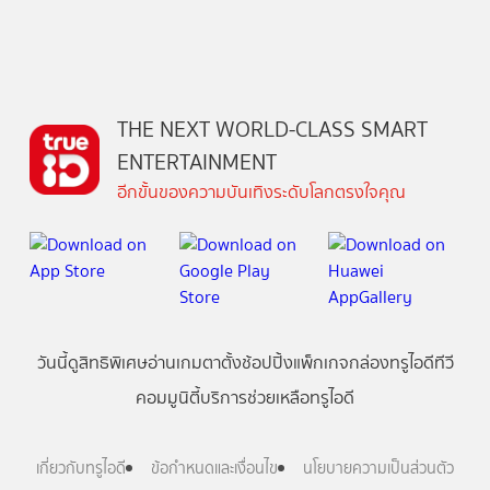
THE NEXT WORLD-CLASS SMART
ENTERTAINMENT
อีกขั้นของความบันเทิงระดับโลกตรงใจคุณ
วันนี้
ดู
สิทธิพิเศษ
อ่าน
เกม
ตาตั้ง
ช้อปปิ้ง
แพ็กเกจ
กล่องทรูไอดีทีวี
คอมมูนิตี้
บริการช่วยเหลือทรูไอดี
เกี่ยวกับทรูไอดี
ข้อกำหนดและเงื่อนไข
นโยบายความเป็นส่วนตัว