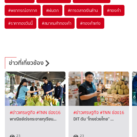
#
พยากรณ์อากาศ
#
ฝนตก
#
การตลาดเงินล้าน
#
ทองคำ
#
ราคาทองวันนี้
#
สมาคมค้าทองคำ
#
ทองคำแท่ง
ข่าวที่เกี่ยวข้อง
#ข่าวเศรษฐกิจ
#TNN ช่อง16
#ข่าวเศรษฐกิจ
#TNN ช่อง16
พาณิชย์เร่งกระจายทุเรียน…
DIT ดัน “ไทยช่วยไทย” …
23
23