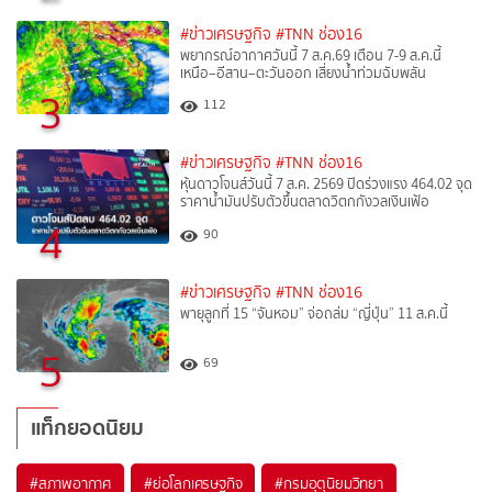
#ข่าวเศรษฐกิจ
#TNN ช่อง16
พยากรณ์อากาศวันนี้ 7 ส.ค.69 เตือน 7-9 ส.ค.นี้
เหนือ–อีสาน–ตะวันออก เสี่ยงน้ำท่วมฉับพลัน
3
112
#ข่าวเศรษฐกิจ
#TNN ช่อง16
หุ้นดาวโจนส์วันนี้ 7 ส.ค. 2569 ปิดร่วงแรง 464.02 จุด
ราคาน้ำมันปรับตัวขึ้นตลาดวิตกกังวลเงินเฟ้อ
4
90
#ข่าวเศรษฐกิจ
#TNN ช่อง16
พายุลูกที่ 15 “จันหอม” จ่อถล่ม “ญี่ปุ่น” 11 ส.ค.นี้
5
69
แท็กยอดนิยม
#
สภาพอากาศ
#
ย่อโลกเศรษฐกิจ
#
กรมอุตุนิยมวิทยา