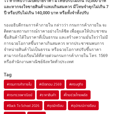
ไว้ หากพบว่าไม่ปิดป้ายราคา มีโทษปรับไม่เกิน 10,000 บาท
และหากจงใจขายสินค้าแพงเกินสมควร มีโทษจำคุกไม่เกิน 7
ปี หรือปรับไม่เกิน 140,000 บาท หรือทั้งจำทั้งปรับ
รองอธิบดีกรมการค้าภายใน กล่าวว่า กรมการค้าภายใน จะ
ติดตามสถานการณ์ราคาอย่างใกล้ชิด เพื่อดูแลให้ประชาชน
ซื้อสินค้าได้ในราคาที่เป็นธรรม และสร้างความมั่นใจว่าไม่มี
การฉวยโอกาสขึ้นราคาเกินสมควร หากประชาชนพบการ
จำหน่ายสินค้าไม่เป็นธรรม หรือฉวยโอกาสปรับขึ้นราคา
สามารถร้องเรียนได้ที่สายด่วนกรมการค้าภายใน โทร. 1569
หรือสำนักงานพาณิชย์จังหวัดทั่วประเทศ
Tag
#
กรมการค้าภายใน
#
เปิดเทอม 2569
#
เศรษฐกิจ
#
กระทรวงพาณิชย์
#
ราคาสินค้า
#
ไทยช่วยไทยพลัส
#
Back To School 2026
#
ชุดนักเรียน
#
อุปกรณ์การเรียน