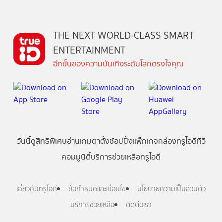
THE NEXT WORLD-CLASS SMART
ENTERTAINMENT
อีกขั้นของความบันเทิงระดับโลกตรงใจคุณ
วันนี้
ดู
สิทธิพิเศษ
อ่าน
เกม
ตาตั้ง
ช้อปปิ้ง
แพ็กเกจ
กล่องทรูไอดีทีวี
คอมมูนิตี้
บริการช่วยเหลือทรูไอดี
เกี่ยวกับทรูไอดี
ข้อกำหนดและเงื่อนไข
นโยบายความเป็นส่วนตัว
บริการช่วยเหลือ
ติดต่อเรา