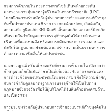
กรมการค้าภายใน กระทรวงพาณิชย์ เดินหน้ายกระดับ
มาตรฐานการคุ้มครองผู้บริโภคในตลาดก๊าซหุงต้ม (LPG)
โดยผนึกความร่วมมือกับผู้ประกอบการเจ้าของแบรนด์ก๊าซหุง
ต้มชั้นนำของประเทศ 8 ราย ประกอบด้วย ปตท., เวิลด์แก๊ส,
สยามแก๊ส, ยูนิคแก๊ส, พีที, พีเอพี, เอ็นเอสแก๊ส และออร์คิดแก๊ส
เพื่อร่วมกันกำกับดูแลการบรรจุก๊าซหุงต้มให้ครบถ้วนตาม
ปริมาณที่แสดงบนถัง พร้อมยกระดับมาตรการตรวจสอบและ
บังคับใช้กฎหมายอย่างเข้มงวด สร้างความเป็นธรรมทางการ
ค้าและความเชื่อมั่นให้แก่ประชาชน
นางสาวญาณี ศรีมณี รองอธิบดีกรมการค้าภายใน เปิดเผยว่า
ก๊าซหุงต้มถือเป็นสินค้าจำเป็นที่เกี่ยวข้องกับค่าครองชีพและ
การดำรงชีวิตของประชาชนโดยตรง กรมฯ จึงให้ความสำคัญ
กับการกำกับดูแลมาตรฐานการบรรจุก๊าซให้เป็นไปตาม
กฎหมายชั่งตวงวัด เพื่อให้ผู้บริโภคได้รับสินค้าอย่างครบถ้วน
และเป็นธรรม
การประชุมร่วมกับผู้ประกอบการเจ้าของแบรนด์ก๊าซหุงต้มใน