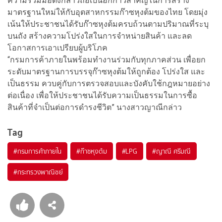
ความร่วมมือดังกล่าวถือเป็นอีกก้าวสำคัญในการสร้าง
มาตรฐานใหม่ให้กับอุตสาหกรรมก๊าซหุงต้มของไทย โดยมุ่ง
เน้นให้ประชาชนได้รับก๊าซหุงต้มครบถ้วนตามปริมาณที่ระบุ
บนถัง สร้างความโปร่งใสในการจำหน่ายสินค้า และลด
โอกาสการเอาเปรียบผู้บริโภค
“กรมการค้าภายในพร้อมทำงานร่วมกับทุกภาคส่วน เพื่อยก
ระดับมาตรฐานการบรรจุก๊าซหุงต้มให้ถูกต้อง โปร่งใส และ
เป็นธรรม ควบคู่กับการตรวจสอบและบังคับใช้กฎหมายอย่าง
ต่อเนื่อง เพื่อให้ประชาชนได้รับความเป็นธรรมในการซื้อ
สินค้าที่จำเป็นต่อการดำรงชีวิต” นางสาวญาณีกล่าว
Tag
#
กรมการค้าภายใน
#
ก๊าซหุงต้ม
#
LPG
#
ญาณี ศรีมณี
#
กระทรวงพาณิชย์