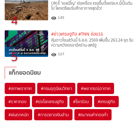
UN ชี้ "เอลนีโญ" เร่งเครื่อง แรงขึ้นตั้งแต่ส.ค.นี้เป็นต้น
ไป โลกเตรียมรับศึกอากาศสุดขั้ว!
4
145
#ข่าวเศรษฐกิจ
#TNN ช่อง16
หุ้นดาวโจนส์วันนี้ 6 ส.ค. 2569 เพิ่มขึ้น 263.24 จุด รับ
ความหวังเจรจาอิหร่าน-สหรัฐ
5
107
แท็กยอดนิยม
#
สภาพอากาศ
#
กรมอุตุนิยมวิทยา
#
พยากรณ์อากาศ
#
ราคาทอง
#
ย่อโลกเศรษฐกิจ
#
โลกร้อน
#
เศรษฐกิจ
#
ฝนตกหนัก
#
การตลาดเงินล้าน
#
สมาคมค้าทองคำ