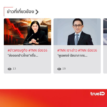
ข่าวที่เกี่ยวข้อง
#ข่าวเศรษฐกิจ
#TNN ช่อง16
#TNN เจาะข่าว
#TNN ช่อง16
"ส่งออกข้าวไทย"ครึ่ง…
“พูนพงษ์ นัยนาภากร…
13
19