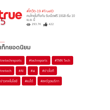
#โควิด-19
#TrueID
คนไทยไม่ทิ้งกัน รับเน็ตฟรี 10GB เริ่ม 10
5
เม.ย. นี้
293.7K
422
แท็กยอดนิยม
#
tnntechreports
#
techreports
#
TNN Tech
#
tnntech
#
AI
#
ai
#
ข่าวไอที
#
ข่าวเทคโนโลยี
#
แบไต๋
#
สหรัฐอเมริกา