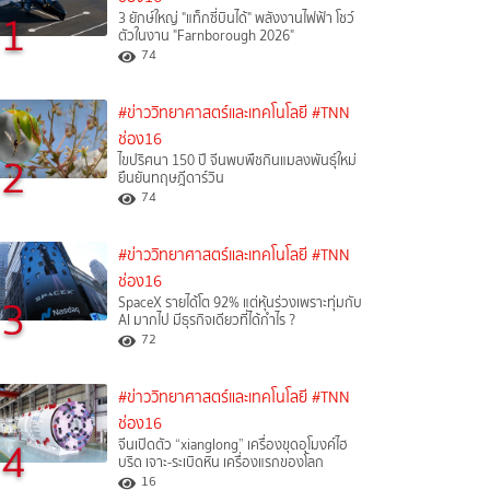
1
3 ยักษ์ใหญ่ "แท็กซี่บินได้" พลังงานไฟฟ้า โชว์
ตัวในงาน "Farnborough 2026"
74
#ข่าววิทยาศาสตร์และเทคโนโลยี
#TNN
ช่อง16
2
ไขปริศนา 150 ปี จีนพบพืชกินแมลงพันธุ์ใหม่
ยืนยันทฤษฎีดาร์วิน
74
#ข่าววิทยาศาสตร์และเทคโนโลยี
#TNN
ช่อง16
3
SpaceX รายได้โต 92% แต่หุ้นร่วงเพราะทุ่มกับ
AI มากไป มีธุรกิจเดียวที่ได้กำไร ?
72
#ข่าววิทยาศาสตร์และเทคโนโลยี
#TNN
ช่อง16
4
จีนเปิดตัว “xianglong” เครื่องขุดอุโมงค์ไฮ
บริด เจาะ-ระเบิดหิน เครื่องแรกของโลก
16