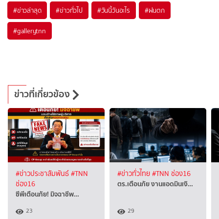
#
ข่าวล่าสุด
#
ข่าวทั่วไป
#
วันนี้วันอะไร
#
ฝนตก
#
gallerytnn
ข่าวที่เกี่ยวข้อง
#ข่าวประชาสัมพันธ์
#TNN
#ข่าวทั่วไทย
#TNN ช่อง16
ตร.เตือนภัย งานแอดมินเงิ…
ช่อง16
ซีพีเตือนภัย! มิจฉาชีพ…
23
29