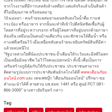
เป็นช่วงเทศกาลปีใหม่ จึงมาบริการจำหน่ายสินค้าที่มีคุณภาพ
จากโรงงานที่มีการเลหลังล้างสต๊อก แต่แท้จริงแล้วเป็นสินค้า
ที่ไม่มีคุณภาพ หรือหมดอายุ
10.มอมยา - คนร้ายจะผสมยานอนหลับลงในน้ำดื่ม กาแฟ
กระป๋อง หรืออาหาร จากนั้นจะทำทีเข้าไปตีสนิทชิดเชื้อกับผู้
โดยสารที่อยู่ระหว่างรอรถ หรือผู้โดยสารที่อยู่บนรถด้วยภาษา
ท้องถิ่น เสมือนเป็นคนบ้านเดียวกัน และชักชวนให้ดื่มน้ำ หรือ
กาแฟที่เตรียมไว้ เมื่อเหยื่อหลับคนร้ายจะหยิบทรัพย์สินที่มีค่า
แล้วหลบหนีไป
“รัฐบาลห่วงใยพี่น้องประชาชน ย้ำเตือนให้ระวังและมีสติไม่ตก
เป็นเหยื่อมิจฉาชีพ ไม่ไว้ใจคนแปลกหน้า ทั้งนี้ เพื่อเป็นการ
เสริมสร้างภูมิคุ้มกันให้กับประชาชน ประชาชนสามารถ
ติดตามรูปแบบการประชาสัมพันธ์กลโกงได้ที่
www.เตือนภัยอ
อนไลน์.com
และ เพจเฟซบุ๊ก “เตือนภัยออนไลน์” ปรึกษา-ขอ
คำแนะนำได้ที่ สายด่วน บช.สอท. 1441 หรือ ศูนย์ PCT 081-
866-3000” นางสาวอัยรินทร์ กล่าว
Tag