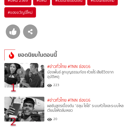
#
ปีใหม่ 2569
#
ปีใหม่
#
เตือนภัยออนไลน์
#
เตือนภัยสังคม
#
ของขวัญปีใหม่
ยอดนิยมในตอนนี้
#ข่าวทั่วไทย
#TNN ช่อง16
น้องพั้นช์ ลูกบุญธรรมก้อง ห้วยไร่ เสียชีวิตจาก
อุบัติเหตุ
1
223
#ข่าวทั่วไทย
#TNN ช่อง16
ผลชันสูตรเบื้องต้น “ฮลุน โซโล่” ระบบหัวใจและระบบไหล
เวียนโลหิตล้มเหลว
2
20