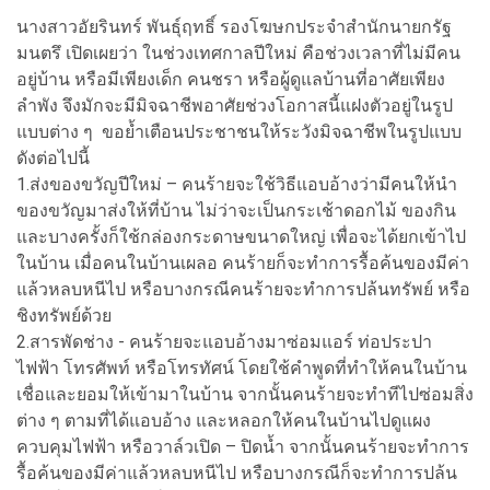
นางสาวอัยรินทร์ พันธุ์ฤทธิ์ รองโฆษกประจำสำนักนายกรัฐ
มนตรึ เปิดเผยว่า ในช่วงเทศกาลปีใหม่ คือช่วงเวลาที่ไม่มีคน
อยู่บ้าน หรือมีเพียงเด็ก คนชรา หรือผู้ดูแลบ้านที่อาศัยเพียง
ลำพัง จึงมักจะมีมิจฉาชีพอาศัยช่วงโอกาสนี้แฝงตัวอยู่ในรูป
แบบต่าง ๆ ขอย้ำเตือนประชาชนให้ระวังมิจฉาชีพในรูปแบบ
ดังต่อไปนี้
1.ส่งของขวัญปีใหม่ – คนร้ายจะใช้วิธีแอบอ้างว่ามีคนให้นำ
ของขวัญมาส่งให้ที่บ้าน ไม่ว่าจะเป็นกระเช้าดอกไม้ ของกิน
และบางครั้งก็ใช้กล่องกระดาษขนาดใหญ่ เพื่อจะได้ยกเข้าไป
ในบ้าน เมื่อคนในบ้านเผลอ คนร้ายก็จะทำการรื้อค้นของมีค่า
แล้วหลบหนีไป หรือบางกรณีคนร้ายจะทำการปล้นทรัพย์ หรือ
ชิงทรัพย์ด้วย
2.สารพัดช่าง - คนร้ายจะแอบอ้างมาซ่อมแอร์ ท่อประปา
ไฟฟ้า โทรศัพท์ หรือโทรทัศน์ โดยใช้คำพูดที่ทำให้คนในบ้าน
เชื่อและยอมให้เข้ามาในบ้าน จากนั้นคนร้ายจะทำทีไปซ่อมสิ่ง
ต่าง ๆ ตามที่ได้แอบอ้าง และหลอกให้คนในบ้านไปดูแผง
ควบคุมไฟฟ้า หรือวาล์วเปิด – ปิดน้ำ จากนั้นคนร้ายจะทำการ
รื้อค้นของมีค่าแล้วหลบหนีไป หรือบางกรณีก็จะทำการปล้น