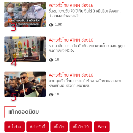
#ข่าวทั่วไทย
#TNN ช่อง16
ชื่นชม! ยายวัย 70 ปีเก็บเงินได้ 3 หมื่นรีบแจ้งจนท.
ล่าสุดเจอเจ้าของแล้ว
3
1.8K
#ข่าวทั่วไทย
#TNN ช่อง16
หวาน เค็ม เมา ควัน กับดักสุขภาพคนไทย ศจย. ชูคุม
สินค้าเสี่ยง NCDs
4
18
#ข่าวทั่วไทย
#TNN ช่อง16
ควบคุมตัว "โทน บางแค" เข้าพบพนักงานสอบสวน
หลังเข้ามอบตัวตามหมายจับ
5
18
แท็กยอดนิยม
#
น้ำท่วม
#
ข่าววันนี้
#
โควิด
#
โควิด-19
#
ข่าว