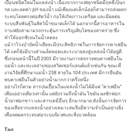
เปื้อนชนิดใหม่ในแหล่งน้ำ เนื่องจากกาแฟทุกชนิดมีฤทธิ์เป็นก
รด และลดค่า pH ของน้ำ แม้เพียงแค่เล็กน้อยก็สามารถส่งผลก
ระทบโดยตรงต่อสัตว์น้ำ ก่อให้เกิดภาวะเครียด และมีผลต่อ
ระบบสืบพันธุ์ในสัตว์น้ำขนาดเล็กได้ นอกจากนี้สารอาหารใน
กาแฟยังสามามรถกระตุ้นการเจริญเติบโตของสาหร่าย ซึ่ง
ทำให้ออกซิเจนในน้ำลดลง
แม้ว่าโรงบำบัดน้ำเสียจะมีประสิทธิภาพในการจัดการคาเฟอีน
ได้ แต่ก็ยังมีบางส่วนเล็ดลอดและระบายลงสู่แหล่งน้ำได้อยู่ดี
ซึ่งก่อนหน้านี้ในปี 2003 มีรายงานการตจรวจพบคาเฟอีนใน
แม่น้ำ และทะเลสาบของสวิตเซอร์แลนด์แล้วเช่นกัน ขณะที่
งานวิจัยที่ศึกษาแม่น้ำ 258 สายใน 104 ประเทศ มีการยืนยัน
พบคาเฟอีนในตัวอย่างน้ำมากกว่าครึ่งหนึ่ง
อย่างไรก็ตาม สารปนเปื้อนในแหล่งน้ำไม่ได้มีแค่ “คาเฟอีน”
เพียงอย่างเดียวเท่านั้น แต่ยังรวมถึงน้ำมัน ไขมัน ผงซักฟอก
น้ำยาฟอกขาว และสารเคมีอื่นๆ อีกมากมาย ดังนั้นการจัดการ
ของเสียจากแหล่งน้ำอย่างเหมาะสมจึงมีความจำเป็นอย่างยิ่ง
เพื่อลดผลกระทบต่อระบบนิเวศและสิ่งแวดล้อม
Tag