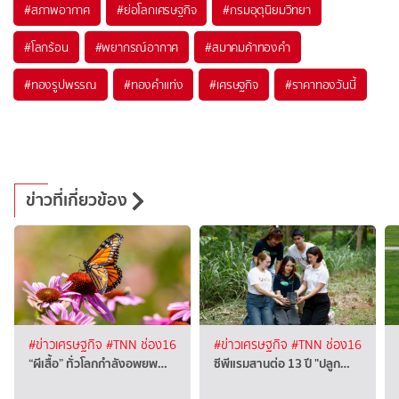
#
สภาพอากาศ
#
ย่อโลกเศรษฐกิจ
#
กรมอุตุนิยมวิทยา
#
โลกร้อน
#
พยากรณ์อากาศ
#
สมาคมค้าทองคำ
#
ทองรูปพรรณ
#
ทองคำแท่ง
#
เศรษฐกิจ
#
ราคาทองวันนี้
ข่าวที่เกี่ยวข้อง
#ข่าวเศรษฐกิจ
#TNN ช่อง16
#ข่าวเศรษฐกิจ
#TNN ช่อง16
“ผีเสื้อ” ทั่วโลกกำลังอพยพ…
ซีพีแรมสานต่อ 13 ปี "ปลูก…