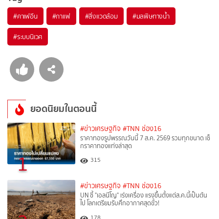
#
คาเฟอีน
#
กาแฟ
#
สิ่งแวดล้อม
#
มลพิษทางน้ำ
#
ระบบนิเวศ
ยอดนิยมในตอนนี้
#ข่าวเศรษฐกิจ
#TNN ช่อง16
ราคาทองรูปพรรณวันนี้ 7 ส.ค. 2569 รวมทุกขนาด เช็
กราคาทองแท่งล่าสุด
1
315
#ข่าวเศรษฐกิจ
#TNN ช่อง16
UN ชี้ "เอลนีโญ" เร่งเครื่อง แรงขึ้นตั้งแต่ส.ค.นี้เป็นต้น
ไป โลกเตรียมรับศึกอากาศสุดขั้ว!
178