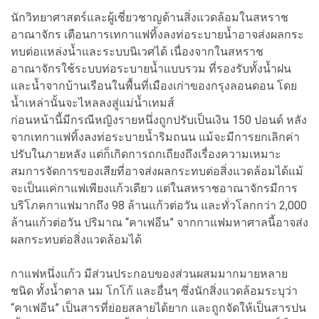
นักวิทยาศาสตร์และผู้เชี่ยวชาญด้านสิ่งแวดล้อมในสหราช
อาณาจักร เตือนการเทกาแฟทิ้งลงท่อระบายน้ำอาจส่งผลกระ
ทบต่อแหล่งน้ำและระบบนิเวศได้ เนื่องจากในสหราช
อาณาจักรใช้ระบบท่อระบายน้ำแบบรวม ที่รองรับทั้งน้ำฝน
และน้ำจากบ้านเรือนในพื้นที่เมืองเก่าของกรุงลอนดอน โดย
น้ำเหล่านั้นจะไหลลงสู่แม่น้ำเทมส์
ก่อนหน้านี้มีกรณีหญิงรายหนึ่งถูกปรับเป็นเงิน 150 ปอนด์ หลัง
จากเทกาแฟทิ้งลงท่อระบายน้ำริมถนน แม้จะมีการยกเลิกค่า
ปรับในภายหลัง แต่ก็เกิดการถกเถียงถึงเรื่องความเหมาะ
สมการจัดการของเสียที่อาจส่งผลกระทบต่อสิ่งแวดล้อมได้แม้
จะเป็นแค่กาแฟเพียงแก้วเดียว แต่ในสหราชอาณาจักรมีการ
บริโภคกาแฟมากถึง 98 ล้านแก้วต่อวัน และทั่วโลกกว่า 2,000
ล้านแก้วต่อวัน ปริมาณ “คาเฟอีน” จากกาแฟมหาศาลนี้อาจส่ง
ผลกระทบต่อสิ่งแวดล้อมได้
กาแฟหนึ่งแก้ว มีส่วนประกอบของส่วนผสมมากมายหลาย
ชนิด ทั้งน้ำตาล นม โกโก้ และอื่นๆ ซึ่งนักสิ่งแวดล้อมระบุว่า
“คาเฟอีน” เป็นสารที่ย่อยสลายได้ยาก และถูกจัดให้เป็นสารปน