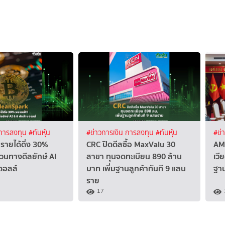
 การลงทุน
#ทันหุ้น
#ข่าวการเงิน การลงทุน
#ทันหุ้น
#ข่
รายได้ดิ่ง 30%
CRC ปิดดีลซื้อ MaxValu 30
AM
วนทางดีลยักษ์ AI
สาขา ทุนจดทะเบียน 890 ล้าน
เวี
ดอลล์
บาท เพิ่มฐานลูกค้าทันที 9 แสน
ฐา
ราย
17