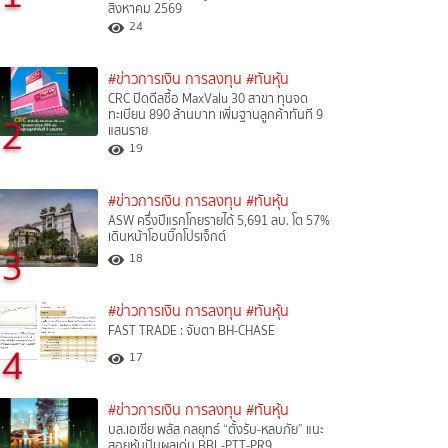
สิงหาคม 2569
24
#ข่าวการเงิน การลงทุน
#ทันหุ้น
CRC ปิดดีลซื้อ MaxValu 30 สาขา ทุนจด
ทะเบียน 890 ล้านบาท เพิ่มฐานลูกค้าทันที 9
2
แสนราย
19
#ข่าวการเงิน การลงทุน
#ทันหุ้น
ASW ครึ่งปีแรกโกยรายได้ 5,691 ลบ. โต 57%
เดินหน้าโอนบิ๊กโปรเจ็กต์
3
18
#ข่าวการเงิน การลงทุน
#ทันหุ้น
FAST TRADE : จับตา BH-CHASE
4
17
#ข่าวการเงิน การลงทุน
#ทันหุ้น
บล.เอเซีย พลัส กลยุทธ์ “ตั้งรับ-หลบภัย” แนะ
สอยหุ้นปันผลเด่น BBL-PTT-PR9