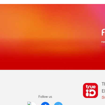
T
E
Follow us
อ