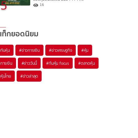
5
16
แท็กยอดนิยม
#
ทันหุ้น
#
ข่าวการเงิน
#
ข่าวเศรษฐกิจ
#
หุ้น
#
การเงิน
#
ข่าววันนี้
#
ทันหุ้น focus
#
ตลาดหุ้น
#
หุ้นไทย
#
ข่าวล่าสุด