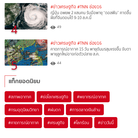
#ข่าวเศรษฐกิจ
#TNN ช่อง16
ญี่ปุ่น อพยพ 2 แสนคน รับมือพายุ “ดอลฟิน” คาดขึ้น
ฝั่งที่จีนตอนใต้ 9-10 ส.ค.นี้
4
49
#ข่าวเศรษฐกิจ
#TNN ช่อง16
คาดการณ์อากาศ 15 วัน พายุดันมรสุมแรงขึ้น จับตา
พายุลูกใหม่อาจก่อตัวปลาย ส.ค.
5
44
แท็กยอดนิยม
#
สภาพอากาศ
#
ย่อโลกเศรษฐกิจ
#
พยากรณ์อากาศ
#
กรมอุตุนิยมวิทยา
#
ฝนตก
#
การตลาดเงินล้าน
#
คาดการณ์อากาศ
#
เศรษฐกิจ
#
โลกร้อน
#
ข่าววันนี้