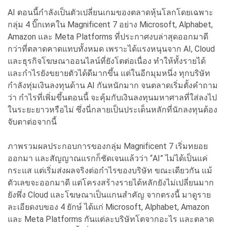
AI ตอนนี้กำลังเป็นตัวเปลี่ยนเกมของตลาดหุ้นโลกโดยเฉพาะ
กลุ่ม 4 บิ๊กเทคใน Magnificent 7 อย่าง Microsoft, Alphabet,
Amazon และ Meta Platforms ที่ประกาศงบล่าสุดออกมาดี
กว่าที่ตลาดคาดแทบทั้งหมด เพราะได้แรงหนุนจาก AI, Cloud
และธุรกิจโฆษณาออนไลน์ที่ยังโตต่อเนื่อง ทำให้ทั้งรายได้
และกำไรยังขยายตัวได้ดีมากขึ้น แต่ในอีกมุมหนึ่ง ทุกบริษัท
กำลังทุ่มเงินลงทุนด้าน AI กันหนักมาก จนตลาดเริ่มตั้งคำถาม
ว่า กำไรที่เพิ่มขึ้นตอนนี้ จะคุ้มกับเงินลงทุนมหาศาลที่ใส่ลงไป
ในระยะยาวหรือไม่ ซึ่งนี่กลายเป็นประเด็นหลักที่นักลงทุนต้อง
จับตาต่อจากนี้
ภาพรวมผลประกอบการของกลุ่ม Magnificent 7 เริ่มทยอย
ออกมา และสัญญาณแรกก็ชัดเจนแล้วว่า “AI” ไม่ได้เป็นแค่
กระแส แต่เริ่มส่งผลจริงต่อกำไรของบริษัท ขณะเดียวกัน แม้
ตัวเลขจะออกมาดี แต่โครงสร้างรายได้หลักยังไม่เปลี่ยนมาก
ยังพึ่ง Cloud และโฆษณาเป็นแกนสำคัญ จากตรงนี้ มาดูราย
ละเอียดงบของ 4 ยักษ์ ได้แก่ Microsoft, Alphabet, Amazon
และ Meta Platforms กันแต่ละบริษัทโตจากอะไร และตลาด