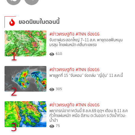
ยอดนิยมในตอนนี้
#ข่าวเศรษฐกิจ
#TNN ช่อง16
จับตาฝนระลอกใหญ่ 7–11 ส.ค. พายุดอลฟินหนุน
มรสุม ไทยฝนหนัก-คลื่นทะเลแรง
1
610
#ข่าวเศรษฐกิจ
#TNN ช่อง16
พายุลูกที่ 15 “จันหอม” จ่อถล่ม “ญี่ปุ่น” 11 ส.ค.นี้
2
305
#ข่าวเศรษฐกิจ
#TNN ช่อง16
พยากรณ์อากาศวันนี้ 8 ส.ค.69 อุตุฯ เตือน 8-11 ส.ค
ทั่วไทยฝนหนัก เหนือ อีสาน ตะวันออก ระวังน้ำท่วม-
น้ำป่า
3
75