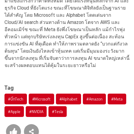
มาแข็งแกร่งกว่าคาดทั้งหมด โดยได้แรงหนุนหลักจาก AI และ
ธุรกิจ Cloud ที่ยังโตแรง ขณะที่โฆษณาดิจิทัลยังเป็นฐานราย
ได้สำคัญ โดย Microsoft และ Alphabet โดดเด่นจาก
Cloud/AI search ส่วนทางด้าน Amazon โตจาก AWS และ
อีคอมเมิร์ซ ขณะที่ Meta ยังพึ่งโฆษณาเป็นหลัก แม้กำไรพุ่ง
ทั่วหน้า แต่ทุกบริษัทเร่งลงทุน CapEx สูงขึ้นต่อเนื่อง สะท้อน
การแข่งขัน AI ที่ดุเดือด ทำให้ภาพรวมตลาดยัง “บวกแต่กังวล
ต้นทุน” โดยเงินยังไหลเข้าหุ้นเทค แต่เริ่มมีมุมมองระวังมาก
ขึ้นจากนักลงทุน ที่เริ่มจับตาว่าการลงทุน AI ขนาดใหญ่เหล่านี้
จะสร้างผลตอบแทนได้คุ้มในระยะยาวหรือไม่
Tag
#
บิ๊กTech
#
Microsoft
#
Alphabet
#
Amazon
#
Meta
#
Apple
#
NVIDIA
#
Tesla