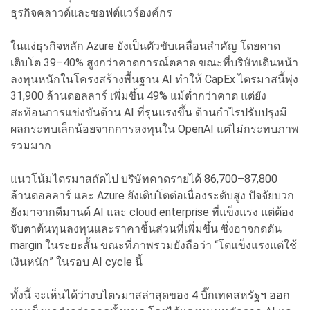
ธุรกิจคลาวด์และซอฟต์แวร์องค์กร
ในแง่ธุรกิจหลัก Azure ยังเป็นตัวขับเคลื่อนสำคัญ โดยคาด
เติบโต 39–40% สูงกว่าคาดการณ์ตลาด ขณะที่บริษัทเดินหน้า
ลงทุนหนักในโครงสร้างพื้นฐาน AI ทำให้ CapEx ไตรมาสนี้พุ่ง
31,900 ล้านดอลลาร์ เพิ่มขึ้น 49% แม้ต่ำกว่าคาด แต่ยัง
สะท้อนการแข่งขันด้าน AI ที่รุนแรงขึ้น ด้านกำไรปรับปรุงมี
ผลกระทบเล็กน้อยจากการลงทุนใน OpenAI แต่ไม่กระทบภาพ
รวมมาก
แนวโน้มไตรมาสถัดไป บริษัทคาดรายได้ 86,700–87,800
ล้านดอลลาร์ และ Azure ยังเติบโตต่อเนื่องระดับสูง ปัจจัยบวก
ยังมาจากดีมานด์ AI และ cloud enterprise ที่แข็งแรง แต่ต้อง
จับตาต้นทุนลงทุนและราคาชิ้นส่วนที่เพิ่มขึ้น ซึ่งอาจกดดัน
margin ในระยะสั้น ขณะที่ภาพรวมยังถือว่า “โตแข็งแรงแต่ใช้
เงินหนัก” ในรอบ AI cycle นี้
ทั้งนี้ จะเห็นได้ว่างบไตรมาสล่าสุดของ 4 บิ๊กเทคสหรัฐฯ ออก