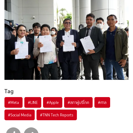
Tag
#
Meta
#
LINE
#
Apple
#
สภาผู้บริโภค
#
ศาล
#
Social Media
#
TNN Tech Reports