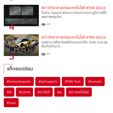
#ข่าววิทยาศาสตร์และเทคโนโลยี
#TNN ช่อง16
ชิ้นส่วน SpaceX พุ่งชนดวงจันทร์ ยานดานูริเกาหลีใต้
เผยภาพหลุมใหม่
4
24
#ข่าววิทยาศาสตร์และเทคโนโลยี
#TNN ช่อง16
รถพยาบาลโซลาร์เซลล์คันแรกของโลก Stella Juva ลุย
พื้นที่ทุรกันดาร
5
23
แท็กยอดนิยม
#
tnntechreports
#
techreports
#
TNN Tech
#
tnntech
#
AI
#
อวกาศ
#
ข่าวไอที
#
ai
#
ข่าวเทคโนโลยี
#
nasa