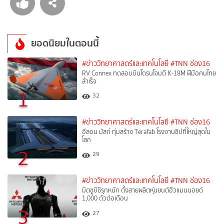
ยอดนิยมในตอนนี้
#ข่าววิทยาศาสตร์และเทคโนโลยี
#TNN ช่อง16
RV Connex ทดสอบบินโดรนโจมตี K-18M ฝีมือคนไทย
สำเร็จ
1
32
#ข่าววิทยาศาสตร์และเทคโนโลยี
#TNN ช่อง16
อีลอน มัสก์ ทุ่มสร้าง Terafab โรงงานชิปที่ใหญ่สุดใน
โลก
2
29
#ข่าววิทยาศาสตร์และเทคโนโลยี
#TNN ช่อง16
มิตซูบิชิรุกหนัก ตั้งสายผลิตหุ่นยนต์ฮิวแมนนอยด์
1,000 ตัวต่อเดือน
3
27