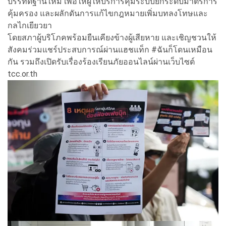
บรรทัดฐานใหม่ เพื่อให้ผู้ให้บริการคุมระบบยกระดับมาตรการ
คุ้มครอง และผลักดันการแก้ไขกฎหมายเพิ่มบทลงโทษและ
กลไกเยียวยา
โดยสภาผู้บริโภคพร้อมยืนเคียงข้างผู้เสียหาย และเชิญชวนให้
สังคมร่วมแชร์ประสบการณ์ผ่านแฮชแท็ก #ฉันก็โดนเหมือน
กัน รวมถึงเปิดรับเรื่องร้องเรียนภัยออนไลน์ผ่านเว็บไซต์
tcc.or.th