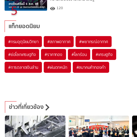
5
120
แท็กยอดนิยม
#
กรมอุตุนิยมวิทยา
#
สภาพอากาศ
#
พยากรณ์อากาศ
#
ย่อโลกเศรษฐกิจ
#
ราคาทอง
#
โลกร้อน
#
เศรษฐกิจ
#
การตลาดเงินล้าน
#
ฝนตกหนัก
#
สมาคมค้าทองคำ
ข่าวที่เกี่ยวข้อง