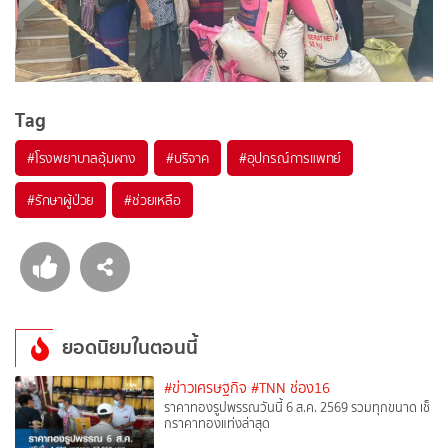
Tag
#
โรงพยาบาลอุ้มผาง
#
บริจาค
#
อุปกรณ์การแพทย์
#
รักษาผู้ป่วย
#
ช่วยเหลือ
ยอดนิยมในตอนนี้
#ข่าวเศรษฐกิจ
#TNN ช่อง16
ราคาทองรูปพรรณวันนี้ 6 ส.ค. 2569 รวมทุกขนาด เช็
กราคาทองแท่งล่าสุด