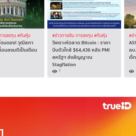
 การลงทุน
#ทันหุ้น
#ข่าวการเงิน การลงทุน
#ทันหุ้น
#ข่
 โดนดอง! วุฒิสภา
วิเคราะห์ตลาด Bitcoin : ราคา
ASW
ื่อนลงมติเป็นเดือน
บีบตัวใกล้ $64,436 หลัง PMI
ลบ.
สหรัฐฯ ส่งสัญญาณ
เจ็ก
Stagflation
7