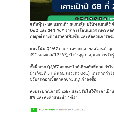
#ทันหุ้น - บล.หยวนต้า สแกนหุ้น บริษัท แสนสิร
QoQ และ 24% YoY จากการโอนแนวราบชะลอตัว
กลยุทธ์ทางด้านราคาเพิ่มขึ้น และสัดส่วนการส่
แนวโน้ม Q4/67
คาดยอดขายและยอดโอนทำจุดสูงส
49% ของแผนปี 2567), ปัจจัยฤดูกาล, และการรับ
ทั้งนี้ หาก Q3/67 ออกมาใกล้เคียงกับที่คาด กำ
ฝ่ายวิจัยที่ 5.1 พันลบ. (ทรงตัว QoQ) โดยคาดกำไ
ปรับลดดอกเบี้ยล่าสุดช่วยหนุนกำลังซื้อ
คงประมาณการปี 2567 และปรับไปใช้ราคาเป้าหมาย
8% และคงคำแนะนำ “ ซื้อ”