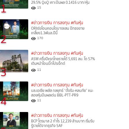
29.5% QoQ เคาะปันผล 0.1416 บาท/หุ้น
1
15
#ข่าวการเงิน การลงทุน
#ทันหุ้น
ORIเร่งโอนคอนโดบางแสน ปักธงขาย
เกลี้ยง1.3พันล.ปีนี้
2
170
#ข่าวการเงิน การลงทุน
#ทันหุ้น
ASW ครึ่งปีแรกโกยรายได้ 5,691 ลบ. โต 57%
เดินหน้าโอนบิ๊กโปรเจ็กต์
3
11
#ข่าวการเงิน การลงทุน
#ทันหุ้น
บล.เอเซีย พลัส กลยุทธ์ “ตั้งรับ-หลบภัย” แนะ
สอยหุ้นปันผลเด่น BBL-PTT-PR9
4
11
#ข่าวการเงิน การลงทุน
#ทันหุ้น
BCP ไตรมาส 2 กำไร 12,239 ล้านบาท เริ่มรับ
รู้รายได้จากธุรกิจ SAF