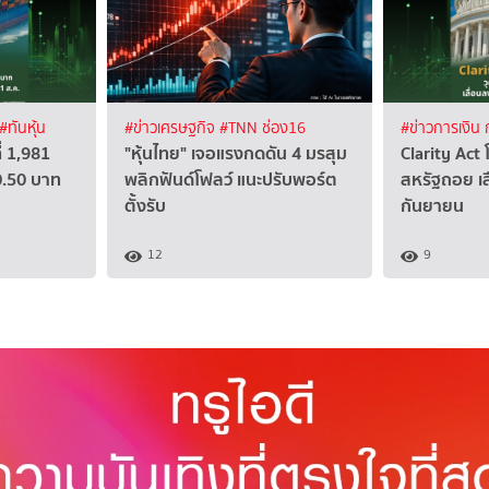
#ทันหุ้น
#ข่าวเศรษฐกิจ
#TNN ช่อง16
#ข่าวการเงิน
่ 1,981
"หุ้นไทย" เจอแรงกดดัน 4 มรสุม
Clarity Act
0.50 บาท
พลิกฟันด์โฟลว์ แนะปรับพอร์ต
สหรัฐถอย เล
ตั้งรับ
กันยายน
12
9