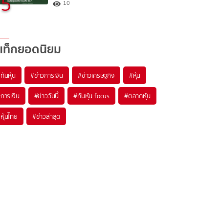
5
10
แท็กยอดนิยม
#
ทันหุ้น
#
ข่าวการเงิน
#
ข่าวเศรษฐกิจ
#
หุ้น
#
การเงิน
#
ข่าววันนี้
#
ทันหุ้น focus
#
ตลาดหุ้น
#
หุ้นไทย
#
ข่าวล่าสุด