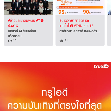
#ข่าวประชาสัมพันธ์
#TNN
#ข่าววิทยาศาสตร์และ
ช่อง16
เทคโนโลยี
#TNN ช่อง16
เปิดเวที AI ขับเคลื่อน
อาลีบาบา คลาวด์ เผยผลสำ…
นวัตกรรม…
15
21