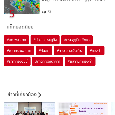
พายุลูกที่ 15 “จันหอม” จ่อถล่ม “ญี่ปุ่น” 11 ส.ค.นี้
5
73
แท็กยอดนิยม
#
สภาพอากาศ
#
ย่อโลกเศรษฐกิจ
#
กรมอุตุนิยมวิทยา
#
พยากรณ์อากาศ
#
ฝนตก
#
การตลาดเงินล้าน
#
ทองคำ
#
ราคาทองวันนี้
#
คาดการณ์อากาศ
#
สมาคมค้าทองคำ
ข่าวที่เกี่ยวข้อง