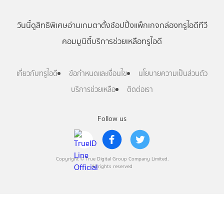
วันนี้
ดู
สิทธิพิเศษ
อ่าน
เกม
ตาตั้ง
ช้อปปิ้ง
แพ็กเกจ
กล่องทรูไอดีทีวี
คอมมูนิตี้
บริการช่วยเหลือทรูไอดี
เกี่ยวกับทรูไอดี
ข้อกำหนดและเงื่อนไข
นโยบายความเป็นส่วนตัว
บริการช่วยเหลือ
ติดต่อเรา
Follow us
Copyright © True Digital Group Company Limited.
All rights reserved