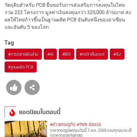
วัตถุดิบสำหรับ PCB ยื่นขอรับการส่งเสริมการลงทุนในไทย
รวม 222 โครงการ มูลค่าเงินลงทุนกว่า 320,000 ล้านบาท ส่ง
ผลให้ไทยก้าวขึ้นเป็นฐานผลิต PCB อันดับหนึ่งของอาเซียน
และอันดับ 5 ของโลก
Tag
#
การตลาดเงินล้าน
#
AI
#
BOI
#
ดาต้าเซ็นเตอร์
#
ชิป
#
ฐานผลิต PCB
ยอดนิยมในตอนนี้
#ข่าวเศรษฐกิจ
#TNN ช่อง16
ราคาทองรูปพรรณวันนี้ 7 ส.ค. 2569 รวมทุกขนาด เช็
กราคาทองแท่งล่าสุด