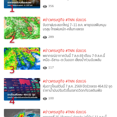
1
356
#ข่าวเศรษฐกิจ
#TNN ช่อง16
จับตาฝนระลอกใหญ่ 7–11 ส.ค. พายุดอลฟินหนุน
มรสุม ไทยฝนหนัก-คลื่นทะเลแรง
2
289
#ข่าวเศรษฐกิจ
#TNN ช่อง16
พยากรณ์อากาศวันนี้ 7 ส.ค.69 เตือน 7-9 ส.ค.นี้
เหนือ–อีสาน–ตะวันออก เสี่ยงน้ำท่วมฉับพลัน
3
117
#ข่าวเศรษฐกิจ
#TNN ช่อง16
หุ้นดาวโจนส์วันนี้ 7 ส.ค. 2569 ปิดร่วงแรง 464.02 จุด
ราคาน้ำมันปรับตัวขึ้นตลาดวิตกกังวลเงินเฟ้อ
4
100
#ข่าวเศรษฐกิจ
#TNN ช่อง16