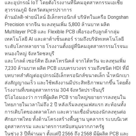
และอุปกรณ์ IoT โดยตั้งโรงงานที่นิคมอุตสาหกรรมเอเชีย
สุวรรณภูมิ จังหวัดสมุทรปราการ
ด้านมัลติ-ฟายน์ไลน์ อิเล็กทรอนิกส์ บริษัทในเครือ Dongshan
Precision จากจีน จะลงทุนเพิ่ม 5,800 ล้านบาท ผลิต
Multilayer PCB และ Flexible PCB เพื่อรองรับลูกค้ากลุ่ม
เทคโนโลยี AI และดาต้าเซ็นเตอร์ รวมถึงบริษัทเทคโนโลยี
ระดับโลกหลายราย โรงงานตั้งอยู่ที่นิคมอุตสาหกรรมโรจนะ
หนองใหญ่ จังหวัดชลบุรี
และโกลด์ เซอร์คิท อีเลคโทรนิคส์ จากไต้หวัน จะลงทุนเพิ่ม
7,230 ล้านบาท ผลิต PCB แบบครบวงจร รวมถึงชนิด HDI ที่มี
บทบาทสำคัญต่ออุปกรณ์อิเล็กทรอนิกส์ขนาดเล็ก น้ำหนักเบา
ส่งสัญญาณเร็ว และใช้พลังงานมีประสิทธิภาพมากขึ้น โดยตั้ง
โรงงานที่เขตอุตสาหกรรม 304 จังหวัดปราจีนบุรี
บีโอไอมองว่า การที่ผู้ผลิต PCB รายใหญ่ขยายการลงทุนใน
ไทยภายในเวลาไม่ถึง 2 ปี หลังเริ่มลงทุนเฟสแรก สะท้อนทั้ง
การเติบโตของตลาดโลก และความเชื่อมั่นของนักลงทุนต่อ
ศักยภาพไทย ทั้งด้านโครงสร้างพื้นฐาน บุคลากร ระบบนิเวศ
อุตสาหกรรม และมาตรการสนับสนุนจากภาครัฐ
ในช่วง 3 ปีที่ผ่านมา ตั้งแต่ปี 2566 ถึง 2568 มีผู้ผลิต PCB และ