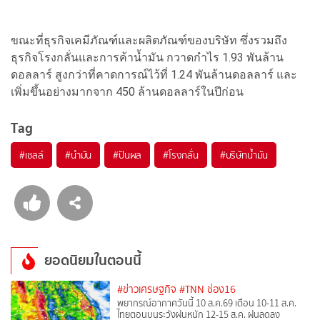
ขณะที่ธุรกิจเคมีภัณฑ์และผลิตภัณฑ์ของบริษัท ซึ่งรวมถึง
ธุรกิจโรงกลั่นและการค้าน้ำมัน กวาดกำไร 1.93 พันล้าน
ดอลลาร์ สูงกว่าที่คาดการณ์ไว้ที่ 1.24 พันล้านดอลลาร์ และ
เพิ่มขึ้นอย่างมากจาก 450 ล้านดอลลาร์ในปีก่อน
Tag
#
เชลล์
#
นำมัน
#
ปันผล
#
โรงกลั่น
#
บริษัทน้ำมัน
ยอดนิยมในตอนนี้
#ข่าวเศรษฐกิจ
#TNN ช่อง16
พยากรณ์อากาศวันนี้ 10 ส.ค.69 เตือน 10-11 ส.ค.
ไทยตอนบนระวังฝนหนัก 12-15 ส.ค. ฝนลดลง