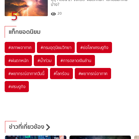
บ้าง?
5
20
แท็กยอดนิยม
#
สภาพอากาศ
#
กรมอุตุนิยมวิทยา
#
ย่อโลกเศรษฐกิจ
#
ฝนตกหนัก
#
น้ำท่วม
#
การตลาดเงินล้าน
#
พยากรณ์อากาศวันนี้
#
โลกร้อน
#
พยากรณ์อากาศ
#
เศรษฐกิจ
ข่าวที่เกี่ยวข้อง