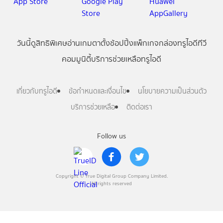
วันนี้
ดู
สิทธิพิเศษ
อ่าน
เกม
ตาตั้ง
ช้อปปิ้ง
แพ็กเกจ
กล่องทรูไอดีทีวี
คอมมูนิตี้
บริการช่วยเหลือทรูไอดี
เกี่ยวกับทรูไอดี
ข้อกำหนดและเงื่อนไข
นโยบายความเป็นส่วนตัว
บริการช่วยเหลือ
ติดต่อเรา
Follow us
Copyright © True Digital Group Company Limited.
All rights reserved