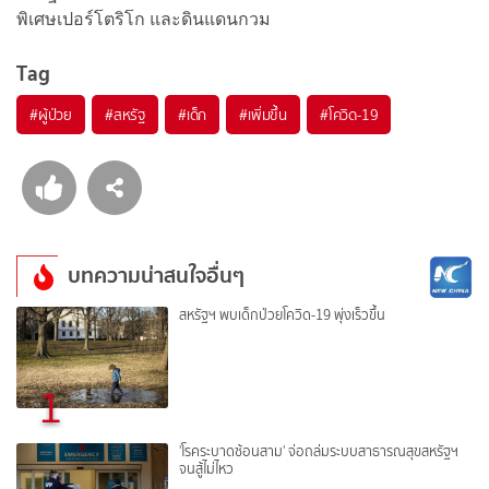
พิเศษเปอร์โตริโก และดินแดนกวม
Tag
#
ผู้ป่วย
#
สหรัฐ
#
เด็ก
#
เพิ่มขึ้น
#
โควิด-19
บทความน่าสนใจอื่นๆ
สหรัฐฯ พบเด็กป่วยโควิด-19 พุ่งเร็วขึ้น
1
'โรคระบาดซ้อนสาม' จ่อถล่มระบบสาธารณสุขสหรัฐฯ
จนสู้ไม่ไหว