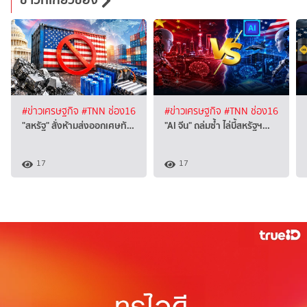
#ข่าวเศรษฐกิจ
#TNN ช่อง16
#ข่าวเศรษฐกิจ
#TNN ช่อง16
"สหรัฐ" สั่งห้ามส่งออกเศษทั…
"AI จีน" ถล่มซ้ำ ไล่บี้สหรัฐฯ…
17
17