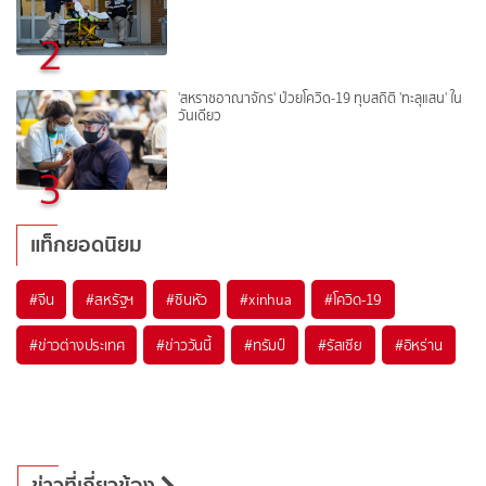
2
'สหราชอาณาจักร' ป่วยโควิด-19 ทุบสถิติ 'ทะลุแสน' ใน
วันเดียว
3
แท็กยอดนิยม
#
จีน
#
สหรัฐฯ
#
ซินหัว
#
xinhua
#
โควิด-19
#
ข่าวต่างประเทศ
#
ข่าววันนี้
#
ทรัมป์
#
รัสเซีย
#
อิหร่าน
ข่าวที่เกี่ยวข้อง