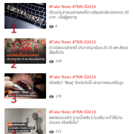
#Fake News
#TNN ช่อง16
เตือนประชาชนอย่าหลงเชื่อ! เตรียมยกเลิกบัตรทอง 30
บาท - เบี้ยผู้สูงอายุ
1
6
#Fake News
#TNN ช่อง16
ข่าวปลอมอย่าแชร์! ประกาศฉุกเฉินระวัง 35 พท.สีแดง
เสี่ยงโควิด
2
338
#Fake News
#TNN ช่อง16
จริงหรือ? "ฟันผุ" ติดต่อกันได้ ผ่านการหอมหรือจูบ
3
138
#Fake News
#TNN ช่อง16
แพทย์ตอบแล้ว! อาบน้ำหลัง 6 โมงเย็น จะทำให้ม้าม
อ่อนแอ จริงหรือไม่?
4
232