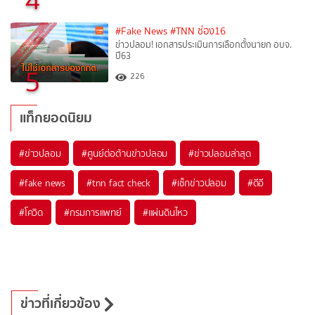
#Fake News
#TNN ช่อง16
ข่าวปลอม! เอกสารประเมินการเลือกตั้งนายก อบจ.
ปี63
5
226
แท็กยอดนิยม
#
ข่าวปลอม
#
ศูนย์ต่อต้านข่าวปลอม
#
ข่าวปลอมล่าสุด
#
fake news
#
tnn fact check
#
เช็กข่าวปลอม
#
ดีอี
#
โควิด
#
กรมการแพทย์
#
แผ่นดินไหว
ข่าวที่เกี่ยวข้อง