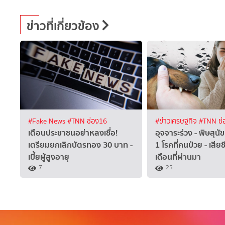
ข่าวที่เกี่ยวข้อง
#Fake News
#TNN ช่อง16
#ข่าวเศรษฐกิจ
#TNN ช่
เตือนประชาชนอย่าหลงเชื่อ!
อุจจาระร่วง - พิษสุนัข
เตรียมยกเลิกบัตรทอง 30 บาท -
1 โรคที่คนป่วย - เสีย
เบี้ยผู้สูงอายุ
เดือนที่ผ่านมา
7
25