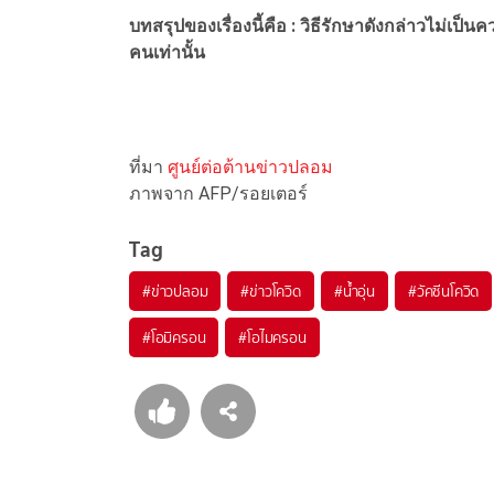
บทสรุปของเรื่องนี้คือ : วิธีรักษาดังกล่าวไม่เป็
คนเท่านั้น
ที่มา
ศูนย์ต่อต้านข่าวปลอม
ภาพจาก AFP/รอยเตอร์
Tag
#
ข่าวปลอม
#
ข่าวโควิด
#
น้ำอุ่น
#
วัคซีนโควิด
#
โอมิครอน
#
โอไมครอน