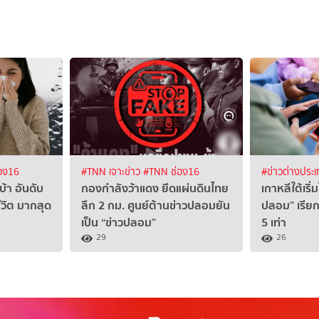
อง16
#TNN เจาะข่าว
#TNN ช่อง16
#ข่าวต่างประ
บ้า อันดับ
กองกำลังว้าแดง ยึดแผ่นดินไทย
เกาหลีใต้เริ
ชีวิต มากสุด
ลึก 2 กม. ศูนย์ต้านข่าวปลอมยัน
ปลอม” เรียก
เป็น “ข่าวปลอม”
5 เท่า
29
26