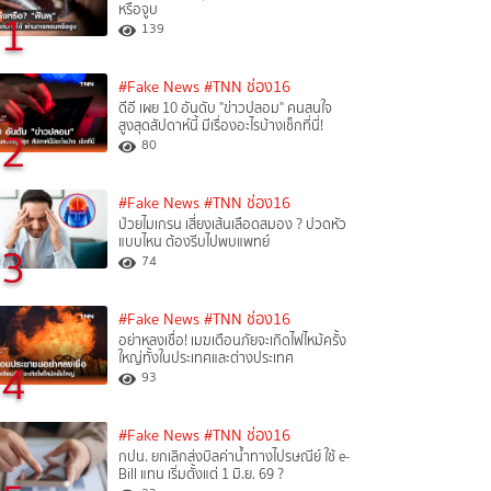
หรือจูบ
1
139
#Fake News
#TNN ช่อง16
ดีอี เผย 10 อันดับ "ข่าวปลอม" คนสนใจ
สูงสุดสัปดาห์นี้ มีเรื่องอะไรบ้างเช็กที่นี่!
2
80
#Fake News
#TNN ช่อง16
ป่วยไมเกรน เสี่ยงเส้นเลือดสมอง ? ปวดหัว
แบบไหน ต้องรีบไปพบแพทย์
3
74
#Fake News
#TNN ช่อง16
อย่าหลงเชื่อ! เมฆเตือนภัยจะเกิดไฟไหม้ครั้ง
ใหญ่ทั้งในประเทศและต่างประเทศ
4
93
#Fake News
#TNN ช่อง16
กปน. ยกเลิกส่งบิลค่าน้ำทางไปรษณีย์ ใช้ e-
Bill แทน เริ่มตั้งแต่ 1 มิ.ย. 69 ?