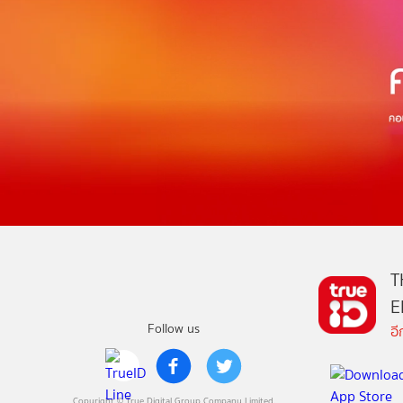
T
E
Follow us
อ
Copyright © True Digital Group Company Limited.