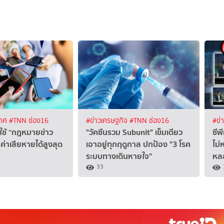
เทศ
#TNN ช่อง16
#ข่าวเศรษฐกิจ
#TNN ช่อง16
#ข่
่มใช้ “กฎหมายข่าว
"วัคซีนรวม Subunit" เข็มเดียว
ซีพ
ค่าเสียหายได้สูงสุด
เอาอยู่ทุกฤดูกาล ปกป้อง "3 โรค
ไม่
ระบบทางเดินหายใจ"
หลอ
33