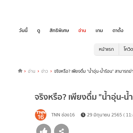
วันนี้
ดู
สิทธิพิเศษ
อ่าน
เกม
ตาตั้ง
หน้าแรก
โควิ
อ่าน
ข่าว
จริงหรือ? เพียงดื่ม "น้ำอุ่น-น้ำร้อน" สามารถฆ่า
จริงหรือ? เพียงดื่ม "น้ำอุ่น-น
TNN ช่อง16
29 มิถุนายน 2565 ( 11: