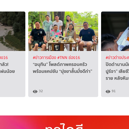
อง16
#ข่าวการเมือง
#TNN ช่อง16
#ข่าวต่างประ
กลัว!
“อนุทิน” โพสต์ภาพครอบครัว
ปิดตำนานนัก
ด–ฝนน้อย
พร้อมแคปชัน “นุ่งขาสั้นมั่งดีก่า”
ปูร์จา” เสีย
ราย หลังหิ
32
91