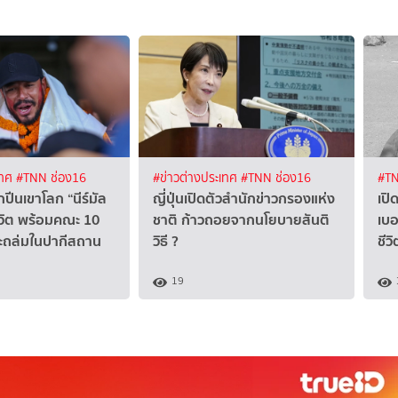
เทศ
#TNN ช่อง16
#ข่าวต่างประเทศ
#TNN ช่อง16
#TN
ปีนเขาโลก “นีร์มัล
ญี่ปุ่นเปิดตัวสำนักข่าวกรองแห่ง
เปิ
ชีวิต พร้อมคณะ 10
ชาติ ก้าวถอยจากนโยบายสันติ
เบอ
มะถล่มในปากีสถาน
วิธี ?
ชีว
19