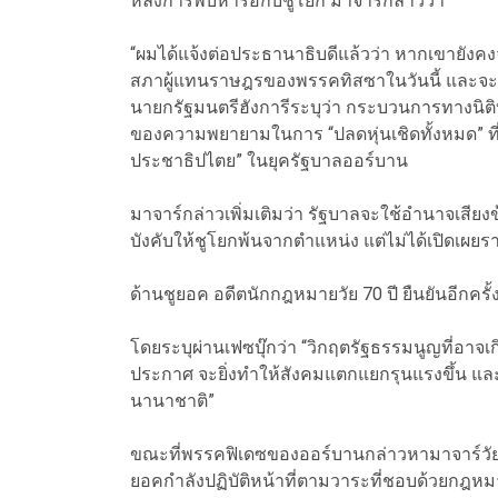
หลังการพบหารือกับชูโยก
มาจาร์
กล่าวว่า
“ผมได้แจ้งต่อประธานาธิบดีแล้วว่า หากเขายัง
สภาผู้แทนราษฎรของพรรคทิสซาในวันนี้ และจะเร
นายกรัฐมนตรีฮังการีระบุว่า กระบวนการทางนิติ
ของความพยายามในการ “ปลดหุ่นเชิดทั้งหมด” ที
ประชาธิปไตย” ในยุครัฐบาลออร์บาน
มาจาร์กล่าวเพิ่มเติมว่า รัฐบาลจะใช้อำนาจเส
บังคับให้ชูโยกพ้นจากตำแหน่ง แต่ไม่ได้เปิดเผยรา
ด้านชูยอค อดีตนักกฎหมายวัย 70 ปี ยืนยันอีกครั
โดยระบุผ่านเฟซบุ๊กว่า
“วิกฤตรัฐธรรมนูญที่อาจ
ประกาศ จะยิ่งทำให้สังคมแตกแยกรุนแรงขึ้น แ
นานาชาติ”
ขณะที่พรรคฟิเดซของออร์บานกล่าวหา
มาจาร์
วั
ยอคกำลังปฏิบัติหน้าที่ตามวาระที่ชอบด้วยกฎห