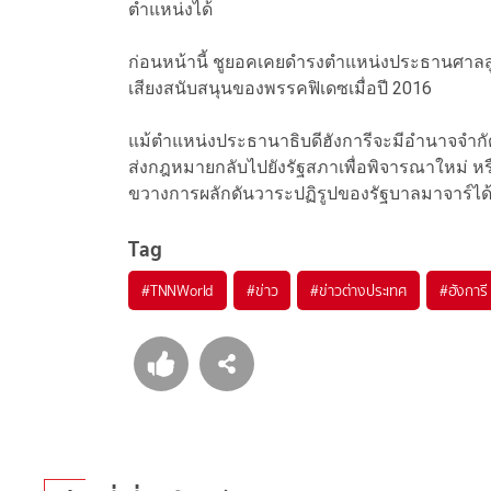
ตำแหน่งได้
ก่อนหน้านี้ ชูยอคเคยดำรงตำแหน่งประธานศาลสูงส
เสียงสนับสนุนของพรรคฟิเดซเมื่อปี 2016
แม้ตำแหน่งประธานาธิบดีฮังการีจะมีอำนาจจำกั
ส่งกฎหมายกลับไปยังรัฐสภาเพื่อพิจารณาใหม่ หรื
ขวางการผลักดันวาระปฏิรูปของรัฐบาล
มาจาร์
ได
Tag
#
TNNWorld
#
ข่าว
#
ข่าวต่างประเทศ
#
ฮังการี