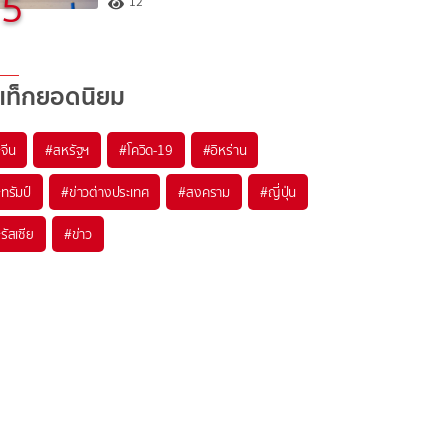
5
12
แท็กยอดนิยม
#
จีน
#
สหรัฐฯ
#
โควิด-19
#
อิหร่าน
#
ทรัมป์
#
ข่าวต่างประเทศ
#
สงคราม
#
ญี่ปุ่น
#
รัสเซีย
#
ข่าว