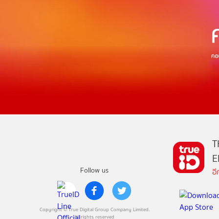
T
E
Follow us
อ
Copyright © True Digital Group Company Limited.
All rights reserved