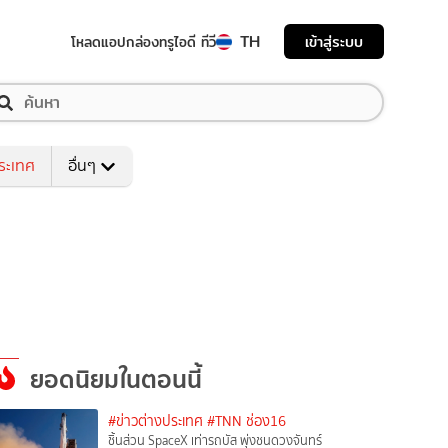
TH
เข้าสู่ระบบ
โหลดแอป
กล่องทรูไอดี ทีวี
ระเทศ
อื่นๆ
ยอดนิยมในตอนนี้
#ข่าวต่างประเทศ
#TNN ช่อง16
ชิ้นส่วน SpaceX เท่ารถบัส พุ่งชนดวงจันทร์