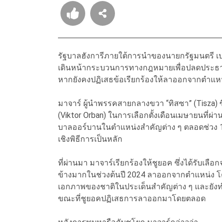
รัฐบาลฮังการีภายใต้การนำของนายกรัฐมนตรี เปตอ
เดินหน้ากระบวนการทางกฎหมายเพื่อปลดประธาน
หากยังคงปฏิเสธข้อเรียกร้องให้ลาออกจากตำแห
มาจาร์ ผู้นำพรรคสายกลางขวา “ทิสซา” (Tisza) 
(Viktor Orban) ในการเลือกตั้งเดือนเมษายนที่ผ่า
บาลออร์บานในตำแหน่งสำคัญต่าง ๆ ตลอดช่วง 16
เชิงพิธีการเป็นหลัก
ที่ผ่านมา
มาจาร์
เรียกร้องให้ชูยอค ซึ่งได้รับเล
ข้างมากในช่วงต้นปี 2024 ลาออกจากตำแหน่ง โ
เอกภาพของชาติในประเด็นสำคัญต่าง ๆ และยังท
ขณะที่ชูยอคปฏิเสธการลาออกมาโดยตลอด