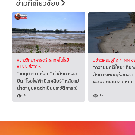
ข่าวที่เกี่ยวข้อง
#ข่าววิทยาศาสตร์และเทคโนโลยี
#ข่าวเศรษฐกิจ
#TNN ช่
“ความปกติใหม่” ที่น่า
#TNN ช่อง16
“วิกฤตความร้อน” ทำฮังการีจ่อ
ฮังการีเผชิญร้อนจั
ปิด “โรงไฟฟ้านิวเคลียร์” หลังแม่
ผลผลิตเสียหายหนัก
น้ำดานูบลดต่ำเป็นประวัติการณ์
46
17