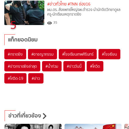
#ข่าวทั่วไทย
#TNN ช่อง16
ผบ.ตร. สั่งแพทย์ใหญ่รพ.ตำรวจ นำนักจิตวิทยาดูแล
ครู-นักเรียนเหตุกราดยิง
5
35
แท็กยอดนิยม
#
กราดยิง
#
อาชญากรรม
#
โรงเรียนเทพศิรินทร์
#
โรงเรียน
#
ข่าวกราดยิงล่าสุด
#
น้ำท่วม
#
ข่าววันนี้
#
โควิด
#
โควิด-19
#
ข่าว
ข่าวที่เกี่ยวข้อง