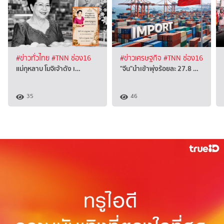
#ข่าวทั่วไทย
#TNN ช่อง16
#ข่าวเศรษฐกิจ
#TNN ช่อง16
แม่กุหลาบ โมจิเจ้าดัง เ…
"จีน"นำเข้าพุ่งร้อยละ 27.8 …
35
46