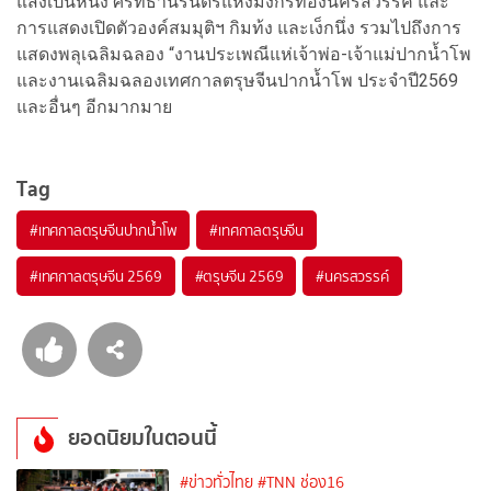
แสงเป็นหนึ่ง ศรัทธานิรันดร์แห่งมังกรทองนครสวรรค์ และ
การแสดงเปิดตัวองค์สมมุติฯ กิมท้ง และเง็กนึ่ง รวมไปถึงการ
แสดงพลุเฉลิมฉลอง “งานประเพณีแห่เจ้าพ่อ-เจ้าแม่ปากน้ำโพ
และงานเฉลิมฉลองเทศกาลตรุษจีนปากน้ำโพ ประจำปี2569
และอื่นๆ อีกมากมาย
Tag
#
เทศกาลตรุษจีนปากน้ำโพ
#
เทศกาลตรุษจีน
#
เทศกาลตรุษจีน 2569
#
ตรุษจีน 2569
#
นครสวรรค์
ยอดนิยมในตอนนี้
#ข่าวทั่วไทย
#TNN ช่อง16