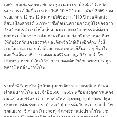
เทศกาลเฉลิมฉลองเทศกาลตรุษจีน ประจำปี 2569” จังหวัด
นครสวรรค์ จัดขึ้นระหว่างวันที่ 10 – 21 กุมภาพันธ์ 2569 รวม
ระยะเวลา 12 วัน 12 คืน ภายใต้ชื่องาน “110 ปี ตรุษจีนแห่ง
สีสัน เมืองสวรรค์ 5 ภาษา” ซึ่งถือเป็นความภาคภูมิใจของชาว
จังหวัดนครสวรรค์ ที่ได้สืบสานมรดกทางวัฒนธรรมที่ดีงาน
ตลอดจนเป็นการกระตุ้นเศรษฐกิจ และส่งเสริมการท่องเที่ยว
ให้กับจังหวัดนครสวรรค์ และจังหวัดใกล้เคียงอีกด้วย ทั้งนี้
ภายในงานประกอบไปด้วยการแสดงแสงสีสันต่าง ๆ ที่น่าใจ
และตื่นเต้น อาทิ การแสดงดนตรีจีนจากมูลนิธิปากน้ำโพ
ประชานุเคราะห์ (ล่อโก้ว) การแสดงเด็กรำถ้วย จากชมรมลูก
หลานไหหลำปากน้ำโพ
รวมทั้งพิธีมอบป้ายผู้สนับสนุนการจัดงานประเพณีแห่เจ้าพ่อ-
เจ้าแม่ปากน้ำโพ ประจำปี 2568 – 2569 พร้อมทั้งชุดการแสดง
ต้นแสงแห่งศรัทธา 5 ภาษาสามัคคี Opening light show ปฐม
ประกายแห่งศรัทธา ระบำดอกไม้สวรรค์ผลิบาน ณ ปากน้ำโพ
วัฒนธรรม 5 ภาษา (โหงวซก) 4 เทพธิดาแห่งปากน้ำโพ รวม