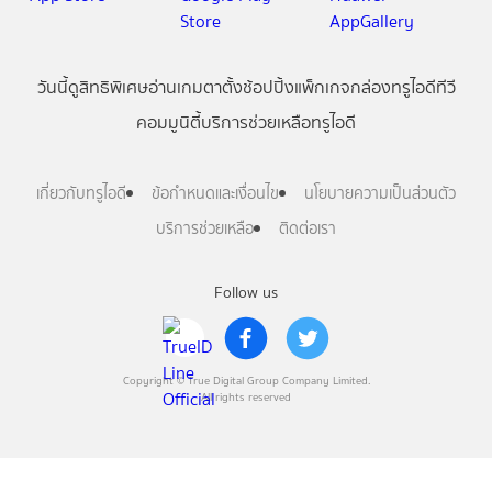
วันนี้
ดู
สิทธิพิเศษ
อ่าน
เกม
ตาตั้ง
ช้อปปิ้ง
แพ็กเกจ
กล่องทรูไอดีทีวี
คอมมูนิตี้
บริการช่วยเหลือทรูไอดี
เกี่ยวกับทรูไอดี
ข้อกำหนดและเงื่อนไข
นโยบายความเป็นส่วนตัว
บริการช่วยเหลือ
ติดต่อเรา
Follow us
Copyright © True Digital Group Company Limited.
All rights reserved