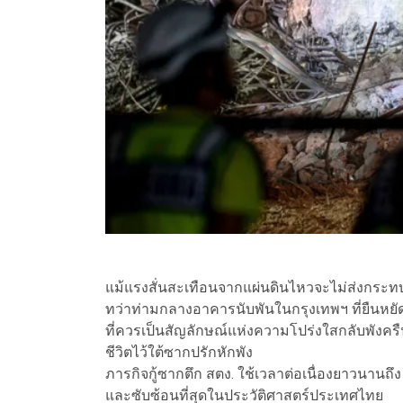
แม้แรงสั่นสะเทือนจากแผ่นดินไหวจะไม่ส่งกระทบ
ทว่าท่ามกลางอาคารนับพันในกรุงเทพฯ ที่ยืนหยัดอย
ที่ควรเป็นสัญลักษณ์แห่งความโปร่งใสกลับพังครืน
ชีวิตไว้ใต้ซากปรักหักพัง
ภารกิจกู้ซากตึก สตง. ใช้เวลาต่อเนื่องยาวนานถึ
และซับซ้อนที่สุดในประวัติศาสตร์ประเทศไทย