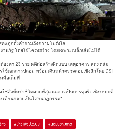
ง สตง.ถูกตั้งคำถามถึงความโปร่งใส
ลงานรัฐ โดยใช้โครงสร้าง โดยเฉพาะเหล็กเส้นไม่ได้
งผู้ต้องหา 23 ราย คดีก่อสร้างผิดแบบ เหตุอาคาร สตง.ถล่ม
ใช้เอกสารปลอม พร้อมเดินหน้าตรวจสอบเชิงลึกโดย DSI
มือเต็มที่
ใช่สิ่งที่คร่าชีวิตมากที่สุด แต่อาจเป็นการทุจริตเชิงระบบที่
่นสะเทือนกลายเป็นโศกนาฏกรรม"
ร้าง
#
ข่าวแห่งปี2568
#
นอมินีข้ามชาติ