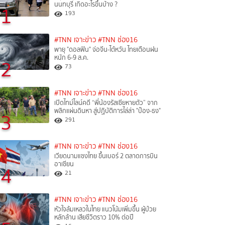
นนทบุรี เกิดอะไรขึ้นบ้าง ?
1
193
#TNN เจาะข่าว
#TNN ช่อง16
พายุ "ดอลฟิน" จ่อจีน-ไต้หวัน ไทยเตือนฝน
หนัก 6-9 ส.ค.
2
73
#TNN เจาะข่าว
#TNN ช่อง16
เปิดไทม์ไลน์คดี “พี่น้องรัสเซียหายตัว” จาก
พลิกแผ่นดินหา สู่ปฏิบัติการไล่ล่า "ป๋อง-ธง"
3
291
#TNN เจาะข่าว
#TNN ช่อง16
เวียดนามแซงไทย ขึ้นเบอร์ 2 ตลาดการบิน
อาเซียน
4
21
#TNN เจาะข่าว
#TNN ช่อง16
หัวใจล้มเหลวในไทย แนวโน้มเพิ่มขึ้น ผู้ป่วย
หลักล้าน เสียชีวิตราว 10% ต่อปี