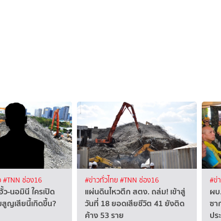
ว
#TNN ช่อง16
#ข่าวทั่วไทย
#TNN ช่อง16
#ข่
้ว-นอมินี ใครเปิด
แผ่นดินไหวตึก สตง. ถล่ม! เข้าสู่
ผบ.
สูญเสียนี้เกิดขึ้น?
วันที่ 18 ยอดเสียชีวิต 41 ยังติด
ซาก
ค้าง 53 ราย
ปร