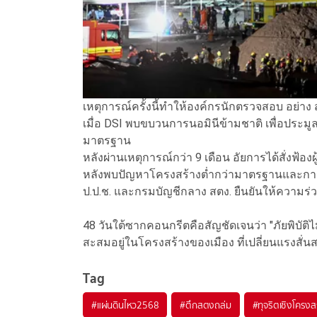
เหตุการณ์ครั้งนี้ทำให้องค์กรนักตรวจสอบ อย่า
เมื่อ DSI พบขบวนการนอมินีข้ามชาติ เพื่อประมู
มาตรฐาน
หลังผ่านเหตุการณ์กว่า 9 เดือน อัยการได้สั่งฟ้อ
หลังพบปัญหาโครงสร้างต่ำกว่ามาตรฐานและการ
ป.ป.ช. และกรมบัญชีกลาง สตง. ยืนยันให้ความร่วม
48 วันใต้ซากคอนกรีตคือสัญชัดเจนว่า "ภัยพิบัติไม่
สะสมอยู่ในโครงสร้างของเมือง ที่เปลี่ยนแรงสั
Tag
#
แผ่นดินไหว2568
#
ตึกสตงถล่ม
#
ทุจริตเชิงโครงส