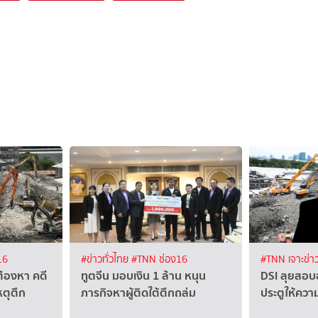
16
#ข่าวทั่วไทย
#TNN ช่อง16
#TNN เจาะข่า
ต้องหา คดี
ทูตจีน มอบเงิน 1 ล้าน หนุน
DSI ลุยสอบฮั
หตุตึก
ภารกิจหาผู้ติดใต้ตึกถล่ม
ประตูให้ความ