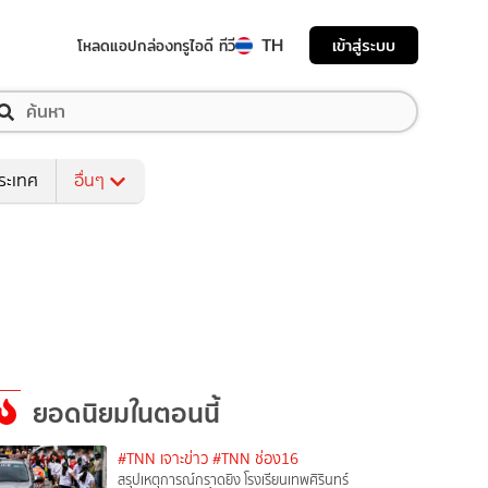
TH
เข้าสู่ระบบ
โหลดแอป
กล่องทรูไอดี ทีวี
ระเทศ
อื่นๆ
ยอดนิยมในตอนนี้
#TNN เจาะข่าว
#TNN ช่อง16
สรุปเหตุการณ์กราดยิง โรงเรียนเทพศิรินทร์