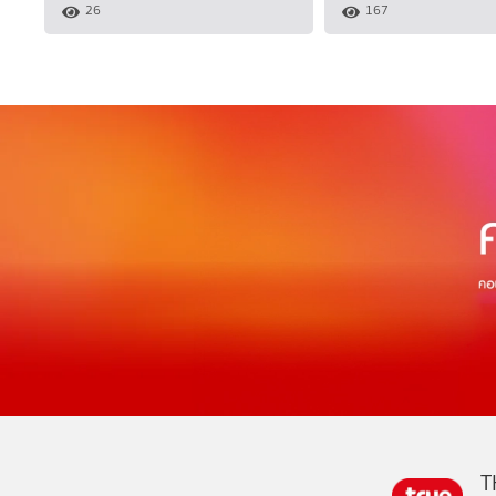
26
167
T