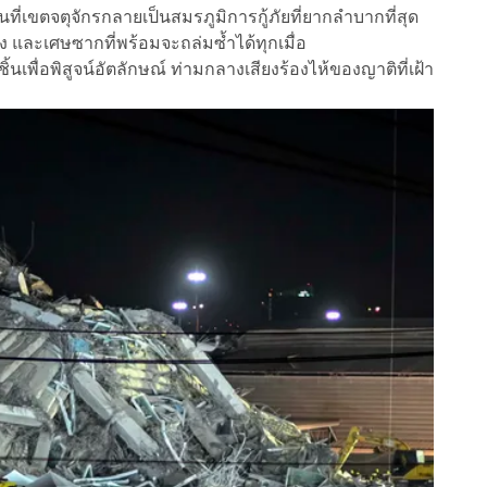
ี่เขตจตุจักรกลายเป็นสมรภูมิการกู้ภัยที่ยากลำบากที่สุด
ั้ง และเศษซากที่พร้อมจะถล่มซ้ำได้ทุกเมื่อ
ชิ้นเพื่อพิสูจน์อัตลักษณ์ ท่ามกลางเสียงร้องไห้ของญาติที่เฝ้า