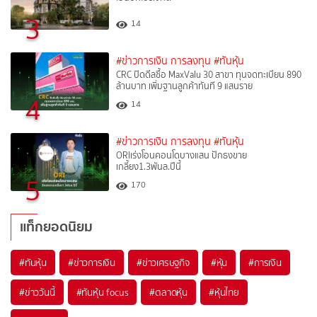
3
14
#ข่าวการเงิน การลงทุน
#ทันหุ้น
CRC ปิดดีลซื้อ MaxValu 30 สาขา ทุนจดทะเบียน 890
ล้านบาท เพิ่มฐานลูกค้าทันที 9 แสนราย
4
14
#ข่าวการเงิน การลงทุน
#ทันหุ้น
ORIเร่งโอนคอนโดบางแสน ปักธงขาย
เกลี้ยง1.3พันล.ปีนี้
5
170
แท็กยอดนิยม
#
ทันหุ้น
#
ข่าวการเงิน
#
ข่าวเศรษฐกิจ
#
หุ้น
#
การเงิน
#
ข่าววันนี้
#
ทันหุ้น focus
#
ตลาดหุ้น
#
หุ้นไทย