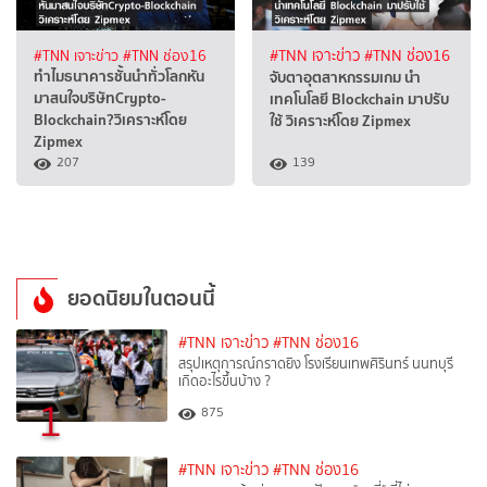
#TNN เจาะข่าว
#TNN ช่อง16
#TNN เจาะข่าว
#TNN ช่อง16
ทำไมธนาคารชั้นนำทั่วโลกหัน
จับตาอุตสาหกรรมเกม นำ
มาสนใจบริษัทCrypto-
เทคโนโลยี Blockchain มาปรับ
Blockchain?วิเคราะห์โดย
ใช้ วิเคราะห์โดย Zipmex
Zipmex
207
139
ยอดนิยมในตอนนี้
#TNN เจาะข่าว
#TNN ช่อง16
สรุปเหตุการณ์กราดยิง โรงเรียนเทพศิรินทร์ นนทบุรี
เกิดอะไรขึ้นบ้าง ?
1
875
#TNN เจาะข่าว
#TNN ช่อง16