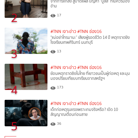
จากการแกล้ง สู่บาดแผล ปัญหา "บูลลี่" ที่ไม่ควรมอง
ข้าม
2
17
#TNN เจาะข่าว
#TNN ช่อง16
"แม่อย่าโทรมานะ” เสียงผู้รอดชีวิต 14 ปี เหตุกราดยิง
โรงเรียนเทพศิรินทร์ นนทบุรี
3
13
#TNN เจาะข่าว
#TNN ช่อง16
ย้อนเหตุกราดยิงในไทย ที่เยาวชนเป็นผู้ก่อเหตุ และมุม
มองเปรียบเทียบบทเรียนจากสหรัฐฯ
4
173
#TNN เจาะข่าว
#TNN ช่อง16
เด็กก่อเหตุรุนแรงเพราะเกมจริงหรือ? เปิด 10
สัญญาณเตือนก่อนสาย
5
36