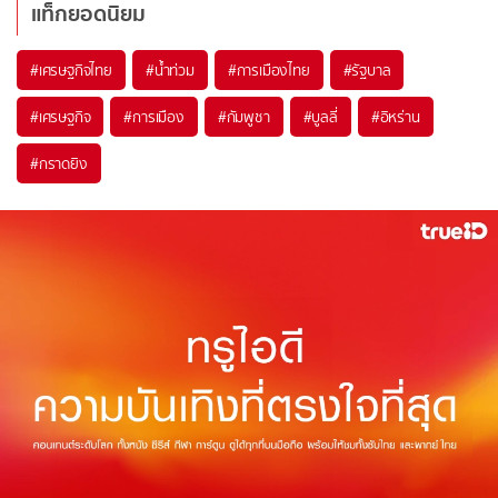
แท็กยอดนิยม
#
เศรษฐกิจไทย
#
น้ำท่วม
#
การเมืองไทย
#
รัฐบาล
#
เศรษฐกิจ
#
การเมือง
#
กัมพูชา
#
บูลลี่
#
อิหร่าน
#
กราดยิง