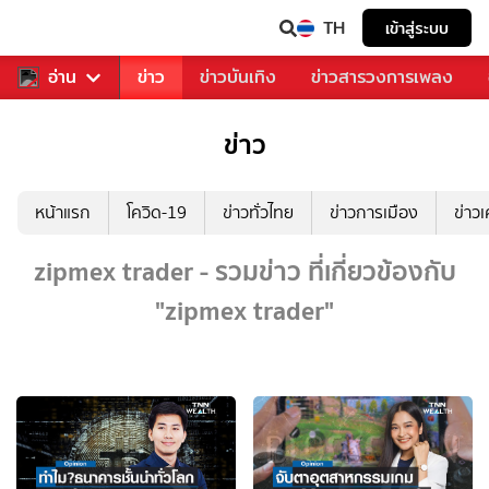
TH
เข้าสู่ระบบ
ับคุณ
อ่าน
กีฬา
ข่าว
ข่าวบันเทิง
ข่าวสารวงการเพลง
ข่าว
หน้าแรก
โควิด-19
ข่าวทั่วไทย
ข่าวการเมือง
ข่าว
zipmex trader - รวมข่าว ที่เกี่ยวข้องกับ
"zipmex trader"