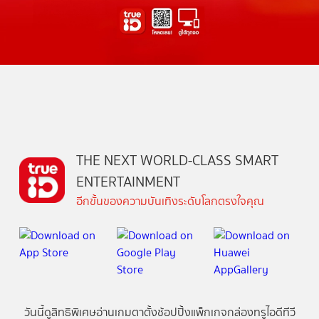
THE NEXT WORLD-CLASS SMART
ENTERTAINMENT
อีกขั้นของความบันเทิงระดับโลกตรงใจคุณ
วันนี้
ดู
สิทธิพิเศษ
อ่าน
เกม
ตาตั้ง
ช้อปปิ้ง
แพ็กเกจ
กล่องทรูไอดีทีวี