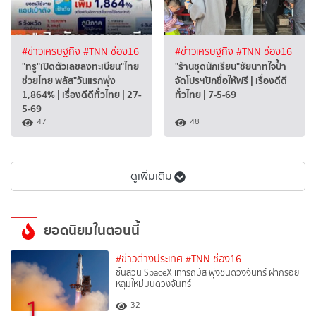
#ข่าวเศรษฐกิจ
#TNN ช่อง16
#ข่าวเศรษฐกิจ
#TNN ช่อง16
"ทรู"เปิดตัวเลขลงทะเบียน"ไทย
"ร้านชุดนักเรียน"ชัยนาทใจป้ำ
ช่วยไทย พลัส"วันแรกพุ่ง
จัดโปรฯปักชื่อให้ฟรี | เรื่องดีดี
1,864% | เรื่องดีดีทั่วไทย | 27-
ทั่วไทย | 7-5-69
5-69
47
48
ดูเพิ่มเติม
ยอดนิยมในตอนนี้
#ข่าวต่างประเทศ
#TNN ช่อง16
ชิ้นส่วน SpaceX เท่ารถบัส พุ่งชนดวงจันทร์ ฝากรอย
หลุมใหม่บนดวงจันทร์
1
32