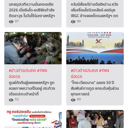
บทสรุปเวทีความมั่นคงเอเชีย
ทรัมป์สั่งแก้ร่างดีลอิหร่าน หวัง
2026 เมื่ออินโด-แปซิฟิกกำลัง
เพิ่มเงื่อนไขนิวเคลียร์-ฮฮร์มุซ
ติดอาวุธ ในวันไร้ร่มเงาสหรัฐฯ
IRGC อ้างสอยโดรนสหรัฐฯ ตก
97
90
#ข่าวต่างประเทศ
#TNN
#ข่าวต่างประเทศ
#TNN
ช่อง16
ช่อง16
ศูนย์กักกันผู้อพยพสหรัฐฯ ถูก
"ไทย-เวียดนาม" ฉลอง 50 ปี
แฉสภาพความเป็นอยู่ ประท้วง
สัมพันธ์การทูต ยกระดับหุ้นส่วน
เดือดปะทะเจ้าหน้าที่
ยุทธศาสตร์
52
69