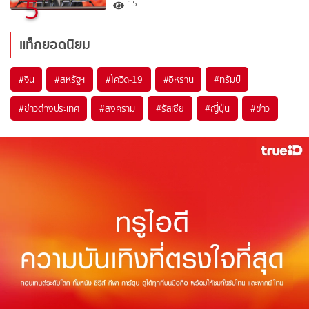
5
15
แท็กยอดนิยม
#
จีน
#
สหรัฐฯ
#
โควิด-19
#
อิหร่าน
#
ทรัมป์
#
ข่าวต่างประเทศ
#
สงคราม
#
รัสเซีย
#
ญี่ปุ่น
#
ข่าว