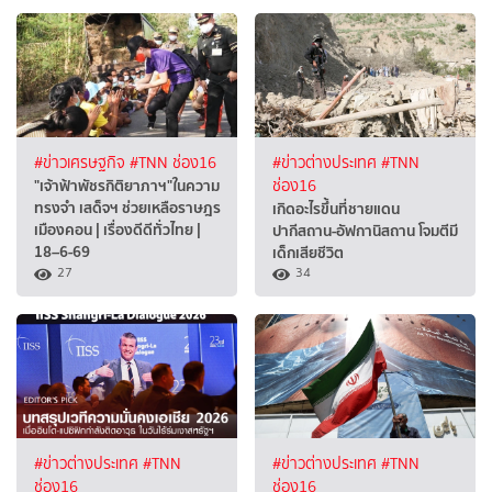
#ข่าวเศรษฐกิจ
#TNN ช่อง16
#ข่าวต่างประเทศ
#TNN
"เจ้าฟ้าพัชรกิติยาภาฯ"ในความ
ช่อง16
ทรงจำ เสด็จฯ ช่วยเหลือราษฎร
เกิดอะไรขึ้นที่ชายแดน
เมืองคอน | เรื่องดีดีทั่วไทย |
ปากีสถาน-อัฟกานิสถาน โจมตีมี
18–6-69
เด็กเสียชีวิต
27
34
#ข่าวต่างประเทศ
#TNN
#ข่าวต่างประเทศ
#TNN
ช่อง16
ช่อง16