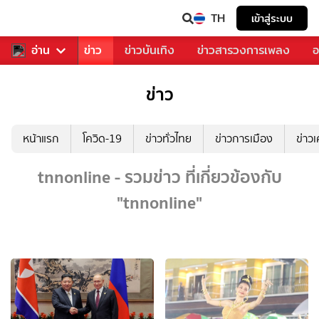
TH
เข้าสู่ระบบ
บคุณ
อ่าน
กีฬา
ข่าว
ข่าวบันเทิง
ข่าวสารวงการเพลง
อ
ข่าว
หน้าแรก
โควิด-19
ข่าวทั่วไทย
ข่าวการเมือง
ข่าว
tnnonline - รวมข่าว ที่เกี่ยวข้องกับ
"tnnonline"