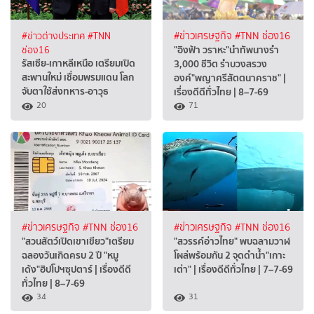
#ข่าวต่างประเทศ
#TNN
#ข่าวเศรษฐกิจ
#TNN ช่อง16
"อิงฟ้า วราหะ"นำทัพนางรำ
ช่อง16
รัสเซีย-เกาหลีเหนือ เตรียมเปิด
3,000 ชีวิต รำบวงสรวง
สะพานใหม่ เชื่อมพรมแดน โลก
องค์"พญาศรีสัตตนาคราช" |
จับตาใช้ส่งทหาร-อาวุธ
เรื่องดีดีทั่วไทย | 8–7-69
20
71
#ข่าวเศรษฐกิจ
#TNN ช่อง16
#ข่าวเศรษฐกิจ
#TNN ช่อง16
"สวนสัตว์เปิดเขาเขียว"เตรียม
"สวรรค์อ่าวไทย" พบฉลามวาฬ
ฉลองวันเกิดครบ 2 ปี "หมู
โผล่พร้อมกัน 2 จุดดำน้ำ"เกาะ
เด้ง"ฮิปโปฯซุปตาร์ | เรื่องดีดี
เต่า" | เรื่องดีดีทั่วไทย | 7–7-69
ทั่วไทย | 8–7-69
34
31