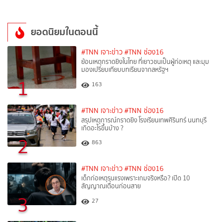
ยอดนิยมในตอนนี้
#TNN เจาะข่าว
#TNN ช่อง16
ย้อนเหตุกราดยิงในไทย ที่เยาวชนเป็นผู้ก่อเหตุ และมุม
มองเปรียบเทียบบทเรียนจากสหรัฐฯ
1
163
#TNN เจาะข่าว
#TNN ช่อง16
สรุปเหตุการณ์กราดยิง โรงเรียนเทพศิรินทร์ นนทบุรี
เกิดอะไรขึ้นบ้าง ?
2
863
#TNN เจาะข่าว
#TNN ช่อง16
เด็กก่อเหตุรุนแรงเพราะเกมจริงหรือ? เปิด 10
สัญญาณเตือนก่อนสาย
3
27