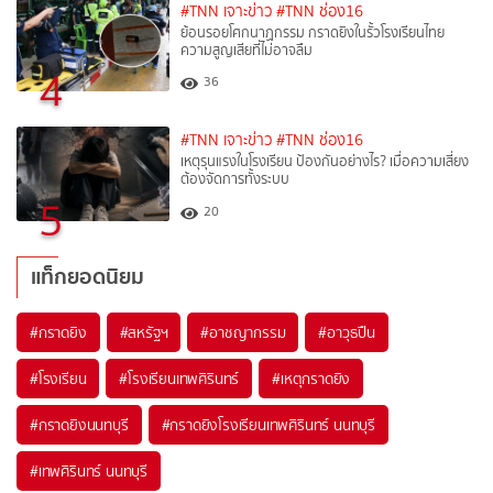
#TNN เจาะข่าว
#TNN ช่อง16
ย้อนรอยโศกนาฏกรรม กราดยิงในรั้วโรงเรียนไทย
ความสูญเสียที่ไม่อาจลืม
4
36
#TNN เจาะข่าว
#TNN ช่อง16
เหตุรุนแรงในโรงเรียน ป้องกันอย่างไร? เมื่อความเสี่ยง
ต้องจัดการทั้งระบบ
5
20
แท็กยอดนิยม
#
กราดยิง
#
สหรัฐฯ
#
อาชญากรรม
#
อาวุธปืน
#
โรงเรียน
#
โรงเรียนเทพศิรินทร์
#
เหตุกราดยิง
#
กราดยิงนนทบุรี
#
กราดยิงโรงเรียนเทพศิรินทร์ นนทบุรี
#
เทพศิรินทร์ นนทบุรี