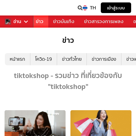
TH
เข้าสู่ระบบ
บคุณ
อ่าน
กีฬา
ข่าว
ข่าวบันเทิง
ข่าวสารวงการเพลง
อ
ข่าว
หน้าแรก
โควิด-19
ข่าวทั่วไทย
ข่าวการเมือง
ข่าว
tiktokshop - รวมข่าว ที่เกี่ยวข้องกับ
"tiktokshop"