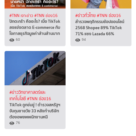
#TNN เจาะข่าว
#TNN ช่อง16
#ข่าวทั่วไทย
#TNN ช่อง16
ปักตะกร้า คืออะไร? เมื่อ TikTok
สำรวจพฤติกรรมช้อปออนไลน์
ลงแข่งตลาด E-commerce กับ
2568 Shopee 89% TikTok
โอกาสธุรกิจมูลค่าล้านล้านบาท
71% แซง Lazada 66%
60
94
#ข่าววิทยาศาสตร์และ
เทคโนโลยี
#TNN ช่อง16
TikTok ถูกข่มขู่ ! ตำรวจสหรัฐฯ
จับกุมชายวัย 33 หลังทำบริษัท
ต้องอพยพพนักงานหนี
76