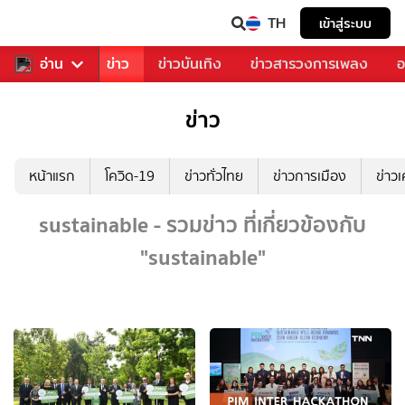
TH
เข้าสู่ระบบ
บคุณ
อ่าน
กีฬา
ข่าว
ข่าวบันเทิง
ข่าวสารวงการเพลง
อ
ข่าว
หน้าแรก
โควิด-19
ข่าวทั่วไทย
ข่าวการเมือง
ข่าว
sustainable - รวมข่าว ที่เกี่ยวข้องกับ
"sustainable"