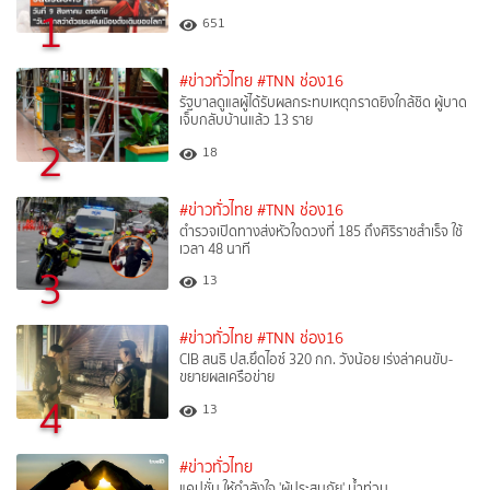
1
651
#ข่าวทั่วไทย
#TNN ช่อง16
รัฐบาลดูแลผู้ได้รับผลกระทบเหตุกราดยิงใกล้ชิด ผู้บาด
เจ็บกลับบ้านแล้ว 13 ราย
2
18
#ข่าวทั่วไทย
#TNN ช่อง16
ตำรวจเปิดทางส่งหัวใจดวงที่ 185 ถึงศิริราชสำเร็จ ใช้
เวลา 48 นาที
3
13
#ข่าวทั่วไทย
#TNN ช่อง16
CIB สนธิ ปส.ยึดไอซ์ 320 กก. วังน้อย เร่งล่าคนขับ-
ขยายผลเครือข่าย
4
13
#ข่าวทั่วไทย
แคปชั่น ให้กำลังใจ 'ผู้ประสบภัย' น้ำท่วม