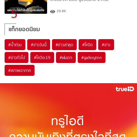
5
29.8K
แท็กยอดนิยม
#
น้ำท่วม
#
ข่าววันนี้
#
ข่าวล่าสุด
#
โควิด
#
ข่าว
#
ข่าวทั่วไป
#
โควิด-19
#
ฝนตก
#
gallerytnn
#
สภาพอากาศ