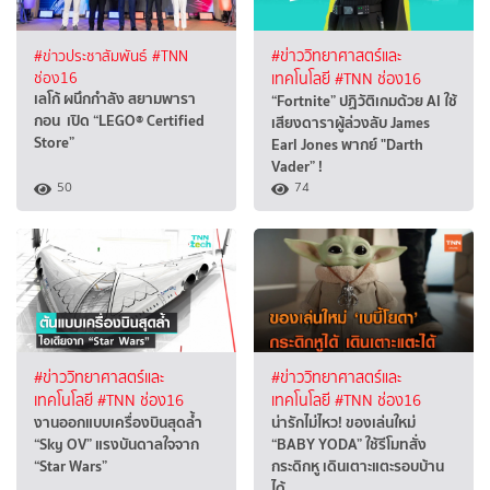
#ข่าวประชาสัมพันธ์
#TNN
#ข่าววิทยาศาสตร์และ
ช่อง16
เทคโนโลยี
#TNN ช่อง16
เลโก้ ผนึกกำลัง สยามพารา
“Fortnite” ปฏิวัติเกมด้วย AI ใช้
กอน เปิด “LEGO® Certified
เสียงดาราผู้ล่วงลับ James
Store”
Earl Jones พากย์ "Darth
Vader” !
50
74
#ข่าววิทยาศาสตร์และ
#ข่าววิทยาศาสตร์และ
เทคโนโลยี
#TNN ช่อง16
เทคโนโลยี
#TNN ช่อง16
งานออกแบบเครื่องบินสุดล้ำ
น่ารักไม่ไหว! ของเล่นใหม่
“Sky OV” แรงบันดาลใจจาก
“BABY YODA” ใช้รีโมทสั่ง
“Star Wars”
กระดิกหู เดินเตาะแตะรอบบ้าน
ได้