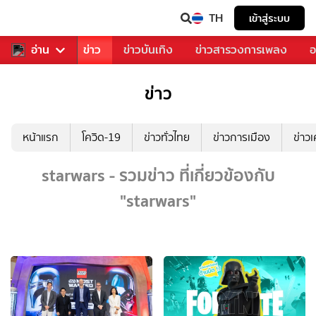
TH
เข้าสู่ระบบ
บคุณ
อ่าน
กีฬา
ข่าว
ข่าวบันเทิง
ข่าวสารวงการเพลง
อ
ข่าว
หน้าแรก
โควิด-19
ข่าวทั่วไทย
ข่าวการเมือง
ข่าว
starwars - รวมข่าว ที่เกี่ยวข้องกับ
"starwars"