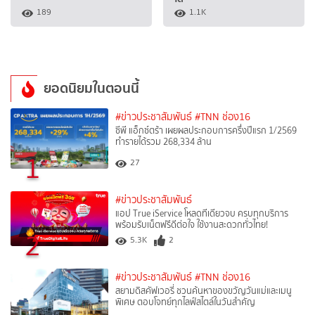
189
1.1K
ยอดนิยมในตอนนี้
#ข่าวประชาสัมพันธ์
#TNN ช่อง16
ซีพี แอ็กซ์ตร้า เผยผลประกอบการครึ่งปีแรก 1/2569
ทำรายได้รวม 268,334 ล้าน
1
27
#ข่าวประชาสัมพันธ์
แอป True iService โหลดทีเดียวจบ ครบทุกบริการ
พร้อมรับเน็ตฟรีดีต่อใจ ใช้งานสะดวกทั่วไทย!
2
5.3K
2
#ข่าวประชาสัมพันธ์
#TNN ช่อง16
สยามดิสคัฟเวอรี่ ชวนค้นหาของขวัญวันแม่และเมนู
พิเศษ ตอบโจทย์ทุกไลฟ์สไตล์ในวันสำคัญ