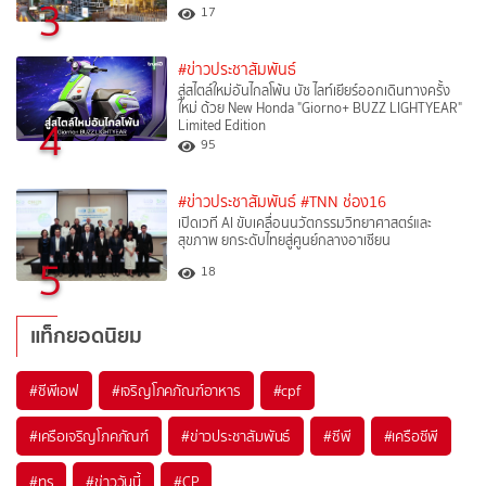
3
17
#ข่าวประชาสัมพันธ์
สู่สไตล์ใหม่อันไกลโพ้น บัซ ไลท์เยียร์ออกเดินทางครั้ง
ใหม่ ด้วย New Honda "Giorno+ BUZZ LIGHTYEAR"
4
Limited Edition
95
#ข่าวประชาสัมพันธ์
#TNN ช่อง16
เปิดเวที AI ขับเคลื่อนนวัตกรรมวิทยาศาสตร์และ
สุขภาพ ยกระดับไทยสู่ศูนย์กลางอาเซียน
5
18
แท็กยอดนิยม
#
ซีพีเอฟ
#
เจริญโภคภัณฑ์อาหาร
#
cpf
#
เครือเจริญโภคภัณฑ์
#
ข่าวประชาสัมพันธ์
#
ซีพี
#
เครือซีพี
#
ทรู
#
ข่าววันนี้
#
CP