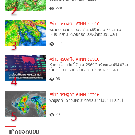
2
270
#ข่าวเศรษฐกิจ
#TNN ช่อง16
พยากรณ์อากาศวันนี้ 7 ส.ค.69 เตือน 7-9 ส.ค.นี้
เหนือ–อีสาน–ตะวันออก เสี่ยงน้ำท่วมฉับพลัน
3
117
#ข่าวเศรษฐกิจ
#TNN ช่อง16
หุ้นดาวโจนส์วันนี้ 7 ส.ค. 2569 ปิดร่วงแรง 464.02 จุด
ราคาน้ำมันปรับตัวขึ้นตลาดวิตกกังวลเงินเฟ้อ
4
96
#ข่าวเศรษฐกิจ
#TNN ช่อง16
พายุลูกที่ 15 “จันหอม” จ่อถล่ม “ญี่ปุ่น” 11 ส.ค.นี้
5
73
แท็กยอดนิยม