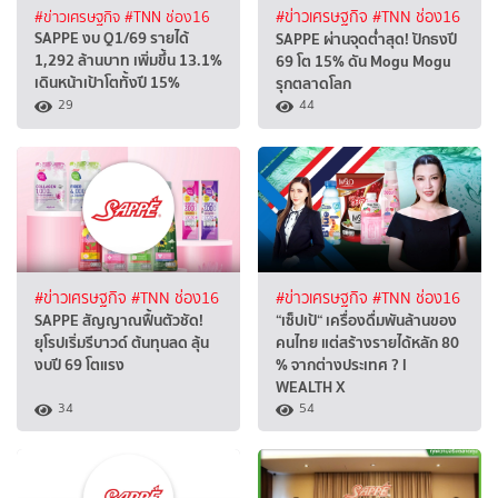
#ข่าวเศรษฐกิจ
#TNN ช่อง16
#ข่าวเศรษฐกิจ
#TNN ช่อง16
SAPPE งบ Q1/69 รายได้
SAPPE ผ่านจุดต่ำสุด! ปักธงปี
1,292 ล้านบาท เพิ่มขึ้น 13.1%
69 โต 15% ดัน Mogu Mogu
เดินหน้าเป้าโตทั้งปี 15%
รุกตลาดโลก
29
44
#ข่าวเศรษฐกิจ
#TNN ช่อง16
#ข่าวเศรษฐกิจ
#TNN ช่อง16
SAPPE สัญญาณฟื้นตัวชัด!
“เซ็ปเป้“ เครื่องดื่มพันล้านของ
ยุโรปเริ่มรีบาวด์ ต้นทุนลด ลุ้น
คนไทย แต่สร้างรายได้หลัก 80
งบปี 69 โตแรง
% จากต่างประเทศ ? l
WEALTH X
34
54