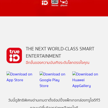
THE NEXT WORLD-CLASS SMART
ENTERTAINMENT
อีกขั้นของความบันเทิงระดับโลกตรงใจคุณ
วันนี้
ดู
สิทธิพิเศษ
อ่าน
เกม
ตาตั้ง
ช้อปปิ้ง
แพ็กเกจ
กล่องทรูไอดีทีวี
คอมมูนิตี้
บริการช่วยเหลือทรูไอดี