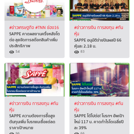
#ข่าวเศรษฐกิจ
#TNN ช่อง16
#ข่าวการเงิน การลงทุน
#ทัน
SAPPE คาดผลงานครึ่งหลังโต
หุ้น
ต่อ ลุยจัดการสต๊อกสินค้าเพิ่ม
SAPPE อนุมัติจ่ายปันผลปี 66
ประสิทธิภาพ
หุ้นละ 2.18 บ.
54
83
#ข่าวการเงิน การลงทุน
#ทัน
#ข่าวการเงิน การลงทุน
#ทัน
หุ้น
หุ้น
SAPPE ความต้องการซื้อสูง
SAPPE ได้ไปต่อ! โบรกฯ อัพเป้า
ต้นทุนเพิ่ม โบรกแนะซื้อแต่ลด
ใหม่ 117 บ. คาดกำไรโตเฉลี่ยปี
ราคาเป้าหมาย
ละ 39%
96
66