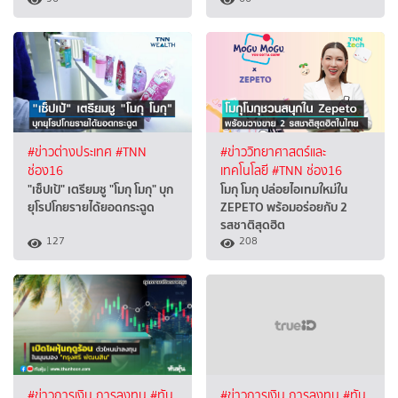
#ข่าวต่างประเทศ
#TNN
#ข่าววิทยาศาสตร์และ
ช่อง16
เทคโนโลยี
#TNN ช่อง16
"เซ็ปเป้" เตรียมชู "โมกุ โมกุ" บุก
โมกุ โมกุ ปล่อยไอเทมใหม่ใน
ยุโรปโกยรายได้ยอดกระฉูด
ZEPETO พร้อมอร่อยกับ 2
รสชาติสุดฮิต
127
208
#ข่าวการเงิน การลงทุน
#ทัน
#ข่าวการเงิน การลงทุน
#ทัน