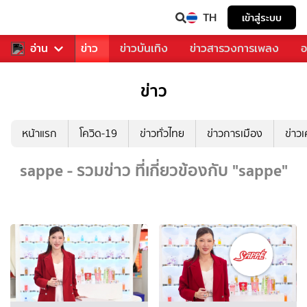
TH
เข้าสู่ระบบ
บคุณ
อ่าน
กีฬา
ข่าว
ข่าวบันเทิง
ข่าวสารวงการเพลง
อ
ข่าว
หน้าแรก
โควิด-19
ข่าวทั่วไทย
ข่าวการเมือง
ข่าว
sappe - รวมข่าว ที่เกี่ยวข้องกับ "sappe"