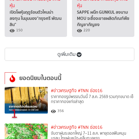
หุ้น
หุ้น
เปิดโผหุ้นฤดูร้อนตัวไหนน่า
SAPPE ผนึก GUNKUL ลงนาม
ลงทุน ในมุมมอง"กรุงศรี พัฒน
MOU จะซื้อจะขายผลิตภัณฑ์พืช
สิน"
กัญชากัญชง
150
220
ดูเพิ่มเติม
ยอดนิยมในตอนนี้
#ข่าวเศรษฐกิจ
#TNN ช่อง16
ราคาทองรูปพรรณวันนี้ 7 ส.ค. 2569 รวมทุกขนาด เช็
กราคาทองแท่งล่าสุด
1
356
#ข่าวเศรษฐกิจ
#TNN ช่อง16
จับตาฝนระลอกใหญ่ 7–11 ส.ค. พายุดอลฟินหนุน
มรสุม ไทยฝนหนัก-คลื่นทะเลแรง