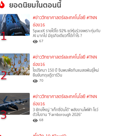
ยอดนิยมในตอนนี้
#ข่าววิทยาศาสตร์และเทคโนโลยี
#TNN
ช่อง16
1
SpaceX รายได้โต 92% แต่หุ้นร่วงเพราะทุ่มกับ
AI มากไป มีธุรกิจเดียวที่ได้กำไร ?
67
#ข่าววิทยาศาสตร์และเทคโนโลยี
#TNN
ช่อง16
2
ไขปริศนา 150 ปี จีนพบพืชกินแมลงพันธุ์ใหม่
ยืนยันทฤษฎีดาร์วิน
70
#ข่าววิทยาศาสตร์และเทคโนโลยี
#TNN
ช่อง16
3
3 ยักษ์ใหญ่ "แท็กซี่บินได้" พลังงานไฟฟ้า โชว์
ตัวในงาน "Farnborough 2026"
68