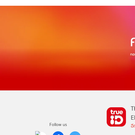
T
E
Follow us
อ