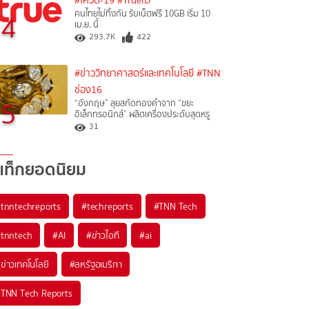
#โควิด-19
#TrueID
คนไทยไม่ทิ้งกัน รับเน็ตฟรี 10GB เริ่ม 10
4
เม.ย. นี้
293.7K
422
#ข่าววิทยาศาสตร์และเทคโนโลยี
#TNN
ช่อง16
5
“อังกฤษ” ลุยสกัดทองคำจาก “ขยะ
อิเล็กทรอนิกส์” ผลิตเครื่องประดับสุดหรู
31
แท็กยอดนิยม
#
tnntechreports
#
techreports
#
TNN Tech
#
tnntech
#
AI
#
ข่าวไอที
#
ai
#
ข่าวเทคโนโลยี
#
สหรัฐอเมริกา
#
TNN Tech Reports