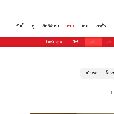
วันนี้
ดู
สิทธิพิเศษ
อ่าน
เกม
ตาตั้ง
สำหรับคุณ
กีฬา
ข่าว
ข่าว
หน้าแรก
โควิ
r