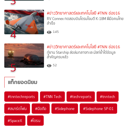
3
#ข่าววิทยาศาสตร์และเทคโนโลยี
#TNN ช่อง16
RV Connex ทดสอบบินโดรนโจมตี K-18M ฝีมือคนไทย
สำเร็จ
4
145
#ข่าววิทยาศาสตร์และเทคโนโลยี
#TNN ช่อง16
กู้ยาน Starship ส่อล่มกลางทะเล มัสก์ย้ำได้ข้อมูล
สำคัญครบแล้ว
5
52
แท็กยอดนิยม
#
tnntechreports
#
TNN Tech
#
techreports
#
tnntech
#
สมาร์ตโฟน
#
มือถือ
#
Sidephone
#
Sidephone SP-01
#
SpaceX
#
โดรน