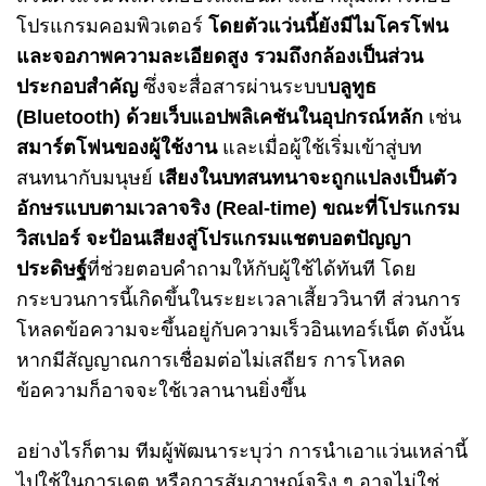
โปรแกรมคอมพิวเตอร์
โดยตัวแว่นนี้ยังมีไมโครโฟน
และจอภาพความละเอียดสูง รวมถึงกล้องเป็นส่วน
ประกอบสำคัญ
ซึ่งจะ
สื่อสารผ่านระบบ
บลูทูธ
(Bluetooth) ด้วยเว็บแอปพลิเคชันในอุปกรณ์หลัก
เช่น
สมาร์ตโฟนของผู้ใช้งาน
และเมื่อผู้ใช้เริ่มเข้าสู่บท
สนทนากับมนุษย์
เสียงในบทสนทนาจะถูกแปลงเป็นตัว
อักษรแบบตามเวลาจริง (Real-time) ขณะที่โปรแกรม
วิสเปอร์ จะป้อนเสียงสู่โปรแกรมแชตบอตปัญญา
ประดิษฐ์
ที่ช่วยตอบคำถามให้กับผู้ใช้ได้ทันที
โดย
กระบวนการนี้เกิดขึ้นในระยะเวลาเสี้ยววินาที ส่วนการ
โหลดข้อความจะขึ้นอยู่กับความเร็วอินเทอร์เน็ต ดังนั้น
หากมีสัญญาณการเชื่อมต่อไม่เสถียร การโหลด
ข้อความก็อาจจะใช้เวลานานยิ่งขึ้น
อย่างไรก็ตาม ทีมผู้พัฒนาระบุว่า การนำเอาแว่นเหล่านี้
ไปใช้ในการเดต หรือการสัมภาษณ์จริง ๆ อาจไม่ใช่