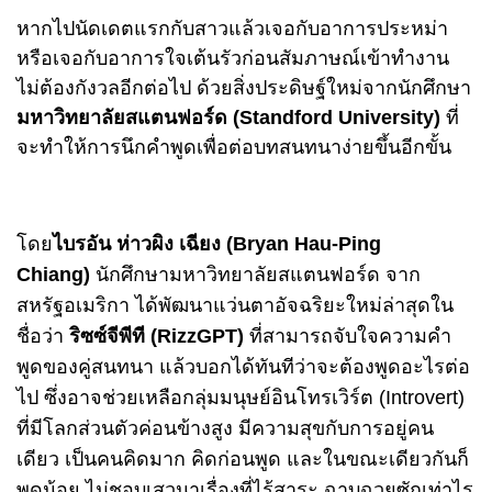
หากไปนัดเดตแรกกับสาวแล้วเจอกับอาการประหม่า
หรือเจอกับอาการใจเต้นรัวก่อนสัมภาษณ์เข้าทำงาน
ไม่ต้องกังวลอีกต่อไป ด้วยสิ่งประดิษฐ์ใหม่จากนักศึกษา
มหาวิทยาลัยสแตนฟอร์ด (Standford University)
ที่
จะทำให้การนึกคำพูดเพื่อต่อบทสนทนาง่ายขึ้นอีกขั้น
โดย
ไบรอัน ห่าวผิง เฉียง (Bryan Hau-Ping
Chiang)
นักศึกษามหาวิทยาลัยสแตนฟอร์ด จาก
สหรัฐอเมริกา ได้พัฒนาแว่นตาอัจฉริยะใหม่ล่าสุดใน
ชื่อว่า
ริซซ์จีพีที (RizzGPT)
ที่สามารถจับใจความคำ
พูดของคู่สนทนา แล้วบอกได้ทันทีว่าจะต้องพูดอะไรต่อ
ไป ซึ่งอาจช่วยเหลือกลุ่มมนุษย์อินโทรเวิร์ต (Introvert)
ที่มีโลกส่วนตัวค่อนข้างสูง มีความสุขกับการอยู่คน
เดียว เป็นคนคิดมาก คิดก่อนพูด และในขณะเดียวกันก็
พูดน้อย ไม่ชอบเสวนาเรื่องที่ไร้สาระ ฉาบฉวยซักเท่าไร