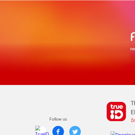
T
E
Follow us
อ