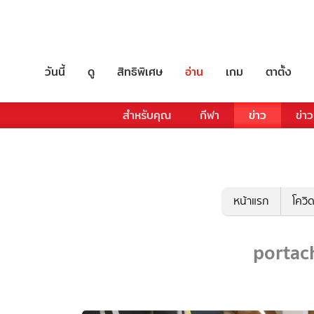
วันนี้
ดู
สิทธิพิเศษ
อ่าน
เกม
ตาตั้ง
สำหรับคุณ
กีฬา
ข่าว
ข่าว
หน้าแรก
โควิ
portach