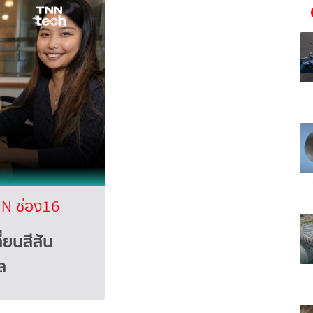
N ช่อง16
่ยนสีสัน
ล