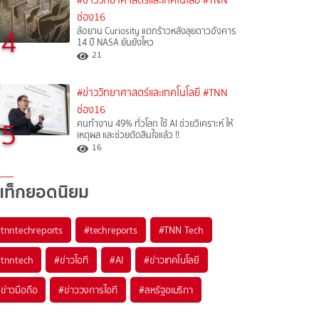
#ข่าววิทยาศาสตร์และเทคโนโลยี
#TNN
ช่อง16
4
ล้อยาน Curiosity แตกร้าวหลังลุยดาวอังคาร
14 ปี NASA ยันยังไหว
21
#ข่าววิทยาศาสตร์และเทคโนโลยี
#TNN
ช่อง16
5
คนทำงาน 49% ทั่วโลก ใช้ AI ช่วยวิเคราะห์ ให้
เหตุผล และช่วยตัดสินใจแล้ว !!
16
แท็กยอดนิยม
#
tnntechreports
#
techreports
#
TNN Tech
#
tnntech
#
ข่าวไอที
#
AI
#
ข่าวเทคโนโลยี
#
ข่าวมือถือ
#
ข่าววงการไอที
#
สหรัฐอเมริกา