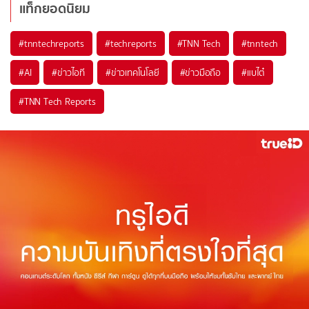
แท็กยอดนิยม
#
tnntechreports
#
techreports
#
TNN Tech
#
tnntech
#
AI
#
ข่าวไอที
#
ข่าวเทคโนโลยี
#
ข่าวมือถือ
#
แบไต๋
#
TNN Tech Reports