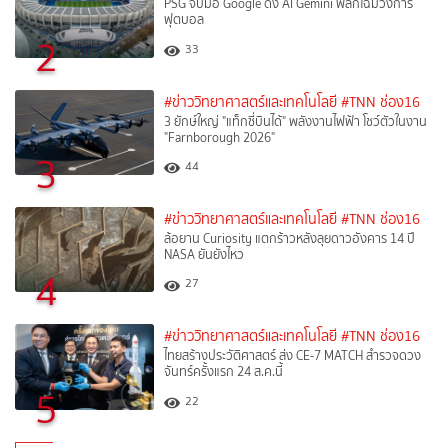
PSG จับมือ Google ดึง AI Gemini พลิกโฉมวงการ
ฟุตบอล
2
33
#ข่าววิทยาศาสตร์และเทคโนโลยี
#TNN ช่อง16
3 ยักษ์ใหญ่ "แท็กซี่บินได้" พลังงานไฟฟ้า โชว์ตัวในงาน
"Farnborough 2026"
3
44
#ข่าววิทยาศาสตร์และเทคโนโลยี
#TNN ช่อง16
ล้อยาน Curiosity แตกร้าวหลังลุยดาวอังคาร 14 ปี
NASA ยันยังไหว
4
27
#ข่าววิทยาศาสตร์และเทคโนโลยี
#TNN ช่อง16
ไทยสร้างประวัติศาสตร์ ส่ง CE-7 MATCH สำรวจดวง
จันทร์ครั้งแรก 24 ส.ค.นี้
5
22