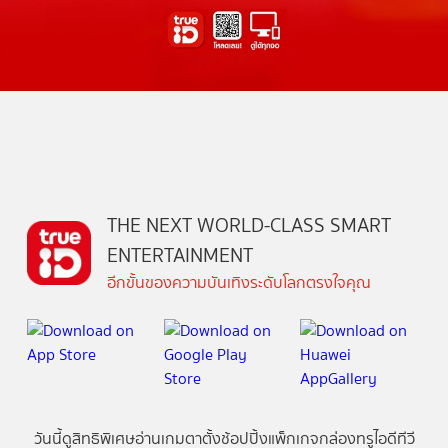
THE NEXT WORLD-CLASS SMART
ENTERTAINMENT
อีกขั้นของความบันเทิงระดับโลกตรงใจคุณ
วันนี้
ดู
สิทธิพิเศษ
อ่าน
เกม
ตาตั้ง
ช้อปปิ้ง
แพ็กเกจ
กล่องทรูไอดีทีวี