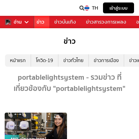
TH
เข้าสู่ระบบ
บคุณ
อ่าน
กีฬา
ข่าว
ข่าวบันเทิง
ข่าวสารวงการเพลง
อ
ข่าว
หน้าแรก
โควิด-19
ข่าวทั่วไทย
ข่าวการเมือง
ข่าว
portablelightsystem - รวมข่าว ที่
เกี่ยวข้องกับ "portablelightsystem"