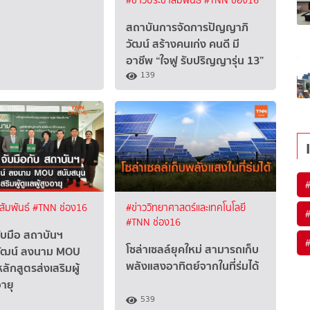
#ข่าวประชาสัมพันธ์
#TNN ช่อง16
สถาบันการจัดการปัญญาภิ
วัฒน์ สร้างคนเก่ง คนดี มี
อาชีพ “ใจฟู รับปริญญารุ่น 13”
139
สัมพันธ์
#TNN ช่อง16
#ข่าววิทยาศาสตร์และเทคโนโลยี
#TNN ช่อง16
จับมือ สถาบันฯ
โซล่าเซลล์ยุคใหม่ สามารถเก็บ
ัฒน์ ลงนาม MOU
พลังแสงอาทิตย์จากในที่ร่มได้
ลักสูตรส่งเสริมผู้
อายุ
539