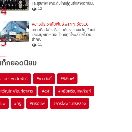
และสุขภาพ ยกระดับไทยสู่ศูนย์กลางอาเซียน
4
12
#ข่าวประชาสัมพันธ์
#TNN ช่อง16
สยามดิสคัฟเวอรี่ ชวนค้นหาของขวัญวันแม่
และเมนูพิเศษ ตอบโจทย์ทุกไลฟ์สไตล์ในวัน
5
สำคัญ
11
แท็กยอดนิยม
#
ข่าวประชาสัมพันธ์
#
ข่าววันนี้
#
ซีพีเอฟ
#
เจริญโภคภัณฑ์อาหาร
#
cpf
#
เครือเจริญโภคภัณฑ์
#
ซีพี
#
ทรู
#
เครือซีพี
#
การไฟฟ้านครหลวง