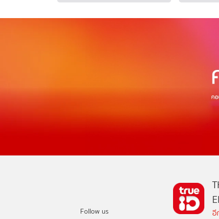
T
E
Follow us
อ