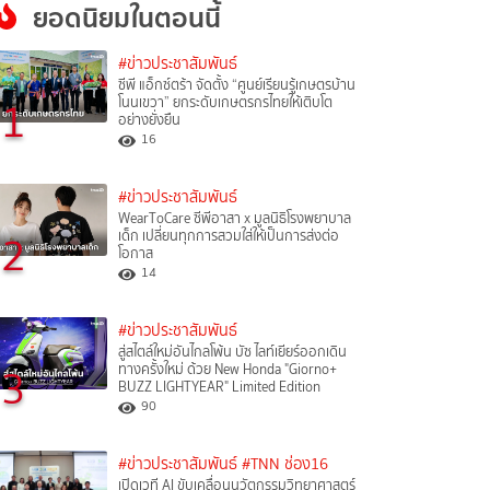
ยอดนิยมในตอนนี้
#ข่าวประชาสัมพันธ์
ซีพี แอ็กซ์ตร้า จัดตั้ง “ศูนย์เรียนรู้เกษตรบ้าน
1
โนนเขวา” ยกระดับเกษตรกรไทยให้เติบโต
อย่างยั่งยืน
16
#ข่าวประชาสัมพันธ์
WearToCare ซีพีอาสา x มูลนิธิโรงพยาบาล
2
เด็ก เปลี่ยนทุกการสวมใส่ให้เป็นการส่งต่อ
โอกาส
14
#ข่าวประชาสัมพันธ์
สู่สไตล์ใหม่อันไกลโพ้น บัซ ไลท์เยียร์ออกเดิน
3
ทางครั้งใหม่ ด้วย New Honda "Giorno+
BUZZ LIGHTYEAR" Limited Edition
90
#ข่าวประชาสัมพันธ์
#TNN ช่อง16
เปิดเวที AI ขับเคลื่อนนวัตกรรมวิทยาศาสตร์