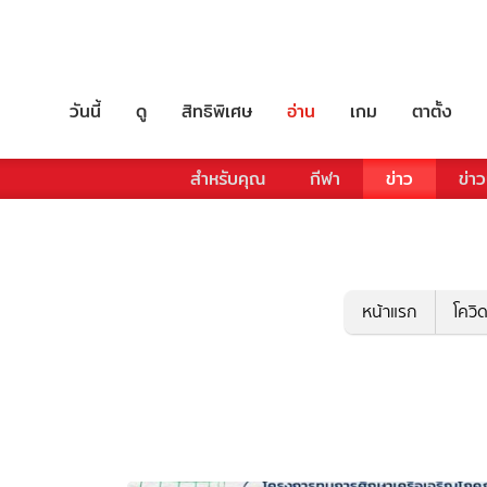
วันนี้
ดู
สิทธิพิเศษ
อ่าน
เกม
ตาตั้ง
สำหรับคุณ
กีฬา
ข่าว
ข่าว
หน้าแรก
โควิ