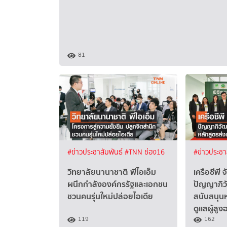
81
#ข่าวประชาสัมพันธ์
#TNN ช่อง16
#ข่าวประชา
วิทยาลัยนานาชาติ พีไอเอ็ม
เครือซีพี 
ผนึกกำลังองค์กรรัฐและเอกชน
ปัญญาภิว
ชวนคนรุ่นใหม่ปล่อยไอเดีย
สนับสนุนห
ดูเเลผู้สูง
119
162