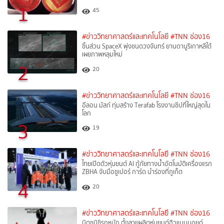
1
45
#ข่าววิทยาศาสตร์และเทคโนโลยี
#TNN ช่อง16
ชิ้นส่วน SpaceX พุ่งชนดวงจันทร์ ยานดานูริเกาหลีใต้
เผยภาพหลุมใหม่
2
20
#ข่าววิทยาศาสตร์และเทคโนโลยี
#TNN ช่อง16
อีลอน มัสก์ ทุ่มสร้าง Terafab โรงงานชิปที่ใหญ่สุดใน
โลก
3
19
#ข่าววิทยาศาสตร์และเทคโนโลยี
#TNN ช่อง16
ไทยเปิดตัวหุ่นยนต์ AI กู้ภัยทางน้ำอัตโนมัติเครื่องแรก
ZBHA จับมือซูเปอร์ การ์ด นำร่องที่ภูเก็ต
4
20
#ข่าววิทยาศาสตร์และเทคโนโลยี
#TNN ช่อง16
มิตซูบิชิรุกหนัก ตั้งสายผลิตหุ่นยนต์ฮิวแมนนอยด์