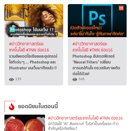
#ข่าววิทยาศาสตร์และ
#ข่าววิทยาศาสตร์และ
เทคโนโลยี
#TNN ช่อง16
เทคโนโลยี
#TNN ช่อง16
รวมอัพเดตโซเชียลและอุปกรณ์
Photoshop อัปเดตฟีเจอร์
ไอทีเด่น ๆ ... Photoshop และ
“Neural Filters” เปลี่ยน
Illustrator บนเว็บมาถึงแล้ว !!
อารมณ์ทันใจ ตรวจจับภาพตัด
ต่อได้ด้วย!
135
545
ยอดนิยมในตอนนี้
#ข่าววิทยาศาสตร์และเทคโนโลยี
#TNN ช่อง16
นักวิจัยใช้ “AI” สังเคราะห์ “ไวรัส”เป็นครั้งแรก ก้าว
สำคัญหรือภัยเงียบ?