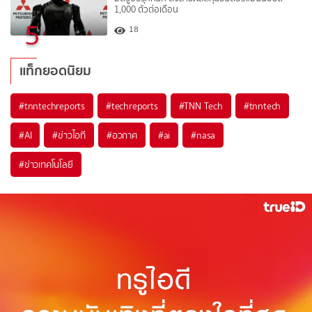
1,000 ตัวต่อเดือน
5
18
แท็กยอดนิยม
#
tnntechreports
#
techreports
#
TNN Tech
#
tnntech
#
AI
#
ข่าวไอที
#
อวกาศ
#
ai
#
nasa
#
ข่าวเทคโนโลยี